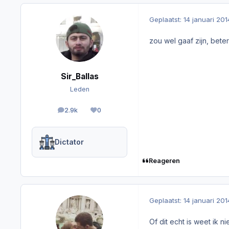
Geplaatst:
14 januari 201
zou wel gaaf zijn, beter
Sir_Ballas
Leden
2.9k
0
berichten
Reputation
Dictator
Reageren
Geplaatst:
14 januari 201
Of dit echt is weet ik ni