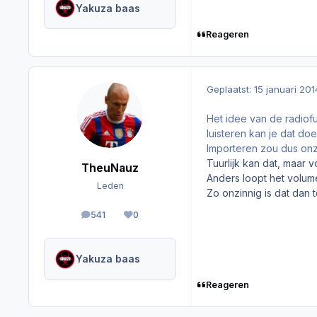
Yakuza baas
Reageren
Geplaatst:
15 januari 201
Het idee van de radiofu
luisteren kan je dat do
Importeren zou dus onzi
Tuurlijk kan dat, maar v
TheuNauz
Anders loopt het volume
Leden
Zo onzinnig is dat dan t
541
0
berichten
Reputation
Yakuza baas
Reageren