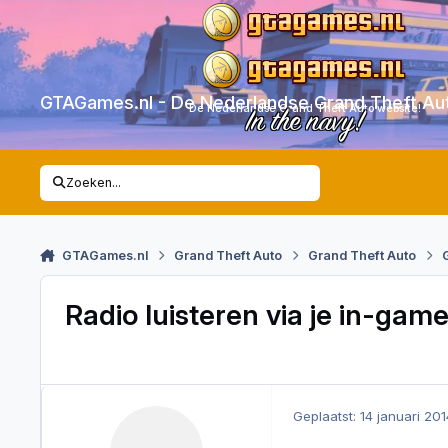
Skip to content
GTAGames.nl - De Nederlandse Grand Theft Au
De Nederlandse Grand Theft Auto website!
In the navy!
Zoeken...
GTAGames.nl
Grand Theft Auto
Grand Theft Auto
Radio luisteren via je in-gam
Geplaatst:
14 januari 201