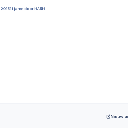
i 2015
11 jaren
door HA5H
Nieuw o