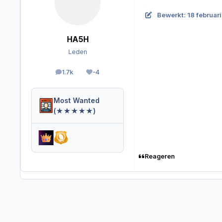
.
Bewerkt:
18 februar
HA5H
Leden
1.7k
-4
berichten
Reputation
Most Wanted
(★★★★★)
Reageren