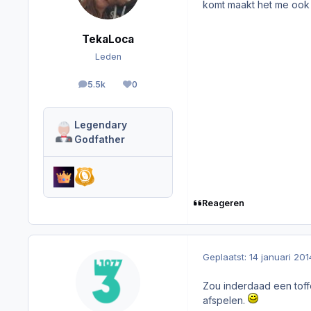
komt maakt het me ook n
TekaLoca
Leden
5.5k
0
berichten
Reputation
Legendary
Godfather
Reageren
Geplaatst:
14 januari 201
Zou inderdaad een toff
afspelen.