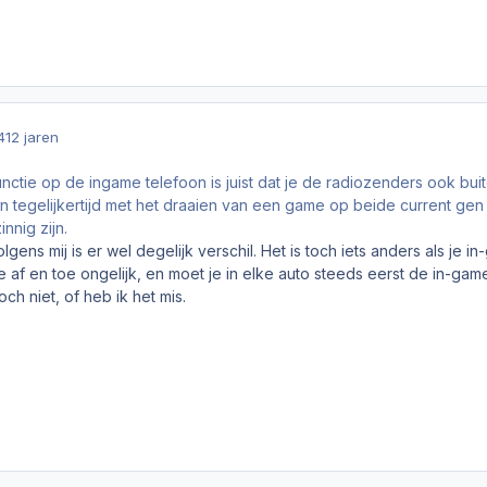
4
12 jaren
nctie op de ingame telefoon is juist dat je de radiozenders ook buit
en tegelijkertijd met het draaien van een game op beide current gen
nnig zijn.
olgens mij is er wel degelijk verschil. Het is toch iets anders als j
 af en toe ongelijk, en moet je in elke auto steeds eerst de in-game 
och niet, of heb ik het mis.