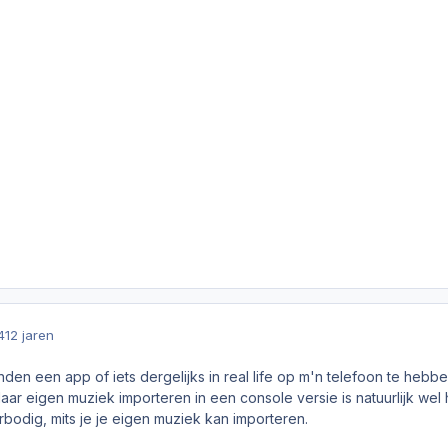
4
12 jaren
vinden een app of iets dergelijks in
real life
op m'n telefoon te hebben
aar eigen muziek importeren in een console versie is natuurlijk wel
erbodig, mits je je eigen muziek kan importeren.