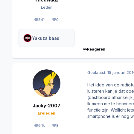
Leden
541
0
berichten
Reputation
Yakuza baas
Reageren
Geplaatst:
15 januari 201
Het idee van de radiofu
luisteren kan je dat do
(dashboard afhankelijk,
Ik meen me te herinner
Jacky-2007
functie zijn. Wellicht 
Ereleden
smartphone is er nog w
6.1k
8
berichten
Reputation