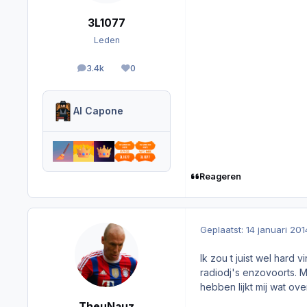
3L1077
Leden
3.4k
0
berichten
Reputation
Al Capone
Reageren
Geplaatst:
14 januari 201
Ik zou t juist wel hard 
radiodj's enzovoorts. M
hebben lijkt mij wat ov
TheuNauz