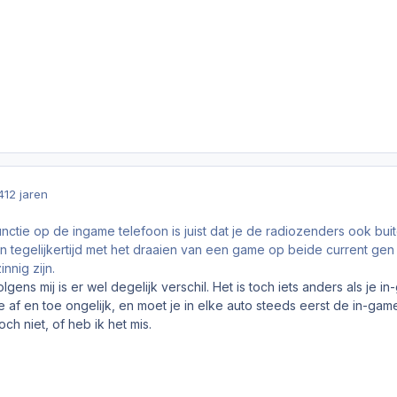
4
12 jaren
nctie op de ingame telefoon is juist dat je de radiozenders ook buit
en tegelijkertijd met het draaien van een game op beide current gen
nnig zijn.
olgens mij is er wel degelijk verschil. Het is toch iets anders als j
 af en toe ongelijk, en moet je in elke auto steeds eerst de in-game 
och niet, of heb ik het mis.