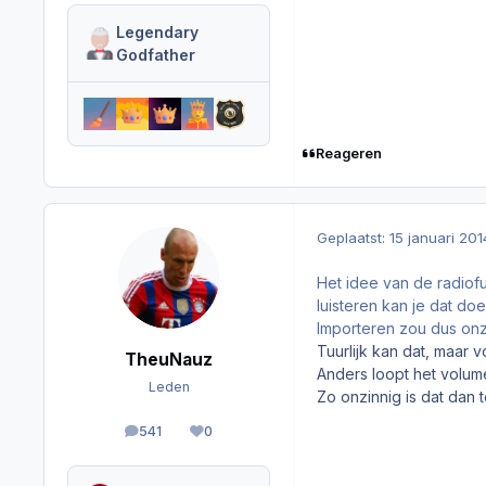
Legendary
Godfather
Reageren
Geplaatst:
15 januari 201
Het idee van de radiofu
luisteren kan je dat do
Importeren zou dus onzi
Tuurlijk kan dat, maar v
TheuNauz
Anders loopt het volume
Leden
Zo onzinnig is dat dan t
541
0
berichten
Reputation