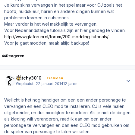
Je kunt skins vervangen in het spel maar voor CJ zoals het
hoofd, huidskleur, haren en andere dingen kunnen wat
problemen leveren in cutscenes.
Maar verder is het wel makkelijk te vervangen.
Voor Nederlandstalige tutorials zijn er hier genoeg te vinden:
http://www.gtaforum.nl/forum/290-modding-tutorials/
Voor je gaat modden, maak altijd backups!
Reageren
Author stats
Dutchy3010
Ereleden
Geplaatst:
22 januari 2014
12 jaren
Wellicht is het nog handiger om een een ander personage te
vervangen en een CLEO mod te installeren. CJ is vele malen
uitgebreider, en dus moeilijker te modden. Als je niet de dingen
als kleding wilt veranderen, raad ik aan om een ander
personage te vervangen en dan een CLEO mod gebruiken om
de speler van personage te laten wisselen.