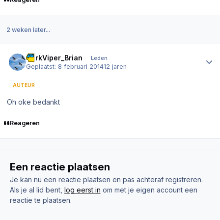
2 weken later...
Author stats
DarkViper_Brian
Leden
Geplaatst:
8 februari 2014
12 jaren
AUTEUR
Oh oke bedankt
Reageren
Een reactie plaatsen
Je kan nu een reactie plaatsen en pas achteraf registreren.
Als je al lid bent,
log eerst in
om met je eigen account een
reactie te plaatsen.