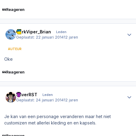
Reageren
Author stats
DarkViper_Brian
Leden
Geplaatst:
22 januari 2014
12 jaren
AUTEUR
Oke
Reageren
Author stats
SilverRST
Leden
Geplaatst:
24 januari 2014
12 jaren
Je kan van een personage veranderen maar het niet
customizen met allerlei kleding en en kapsels.
Reageren