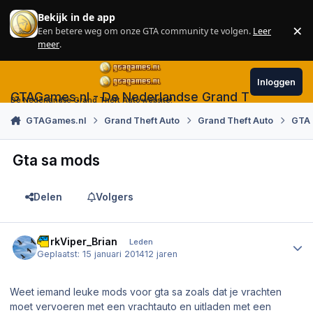
Skip to content
Bekijk in de app
×
Een betere weg om onze GTA community te volgen.
Leer
Sl
meer
.
Inloggen
GTAGames.nl - De Nederlandse Grand Theft Auto
De Nederlandse Grand Theft Auto website!
GTAGames.nl
Grand Theft Auto
Grand Theft Auto
GTA
Gta sa mods
Delen
Volgers
Author stats
DarkViper_Brian
Leden
Geplaatst:
15 januari 2014
12 jaren
Weet iemand leuke mods voor gta sa zoals dat je vrachten
moet vervoeren met een vrachtauto en uitladen met een