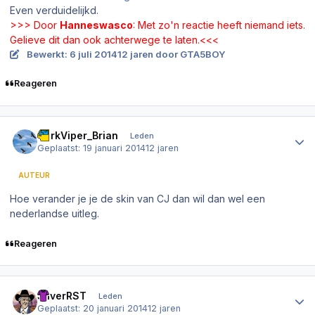
Even verduidelijkd.
>>> Door
Hanneswasco
: Met zo'n reactie heeft niemand iets.
Gelieve dit dan ook achterwege te laten.<<<
Bewerkt:
6 juli 2014
12 jaren
door GTA5BOY
Reageren
Author stats
DarkViper_Brian
Leden
Geplaatst:
19 januari 2014
12 jaren
AUTEUR
Hoe verander je je de skin van CJ dan wil dan wel een
nederlandse uitleg.
Reageren
Author stats
SilverRST
Leden
Geplaatst:
20 januari 2014
12 jaren