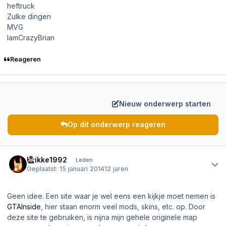
heftruck
Zulke dingen
MVG
IamCrazyBrian
Reageren
Nieuw onderwerp starten
Op dit onderwerp reageren
Author stats
Krikke1992
Leden
Geplaatst:
15 januari 2014
12 jaren
Geen idee. Een site waar je wel eens een kijkje moet nemen is
GTAInside
, hier staan enorm veel mods, skins, etc. op. Door
deze site te gebruiken, is nijna mijn gehele originele map