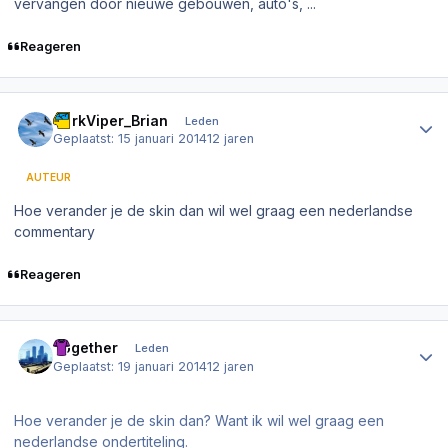
vervangen door nieuwe gebouwen, auto's, ...
Reageren
Author stats
DarkViper_Brian
Leden
Geplaatst:
15 januari 2014
12 jaren
AUTEUR
Hoe verander je de skin dan wil wel graag een nederlandse
commentary
Reageren
Author stats
Together
Leden
Geplaatst:
19 januari 2014
12 jaren
Hoe verander je de skin dan? Want ik wil wel graag een
nederlandse ondertiteling.