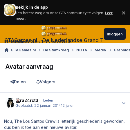
Skip to content
Bekijk in de app
×
Een betere weg om onze GTA community te volgen.
Leer
Sl
meer
.
Inloggen
GTAGames.nl - De Nederlandse Grand Theft Auto
De Nederlandse Grand Theft Auto website!
GTAGames.nl
De Stamkroeg
NOTA
Media
Graphics
Avatar aanvraag
Delen
Volgers
Author stats
Ezra24rct3
Leden
Geplaatst:
22 januari 2014
12 jaren
Nou, The Los Santos Crew is letterlijk geschiedenis geworden,
dus ben ik toe aan een nieuwe avatar.