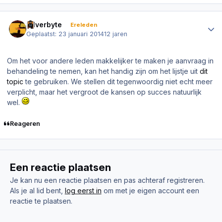
Author stats
Silverbyte
Ereleden
Geplaatst:
23 januari 2014
12 jaren
Om het voor andere leden makkelijker te maken je aanvraag in
behandeling te nemen, kan het handig zijn om het lijstje uit
dit
topic
te gebruiken. We stellen dit tegenwoordig niet echt meer
verplicht, maar het vergroot de kansen op succes natuurlijk
wel.
Reageren
Een reactie plaatsen
Je kan nu een reactie plaatsen en pas achteraf registreren.
Als je al lid bent,
log eerst in
om met je eigen account een
reactie te plaatsen.