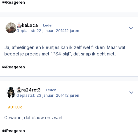
Reageren
Author stats
TekaLoca
Leden
Geplaatst:
22 januari 2014
12 jaren
Ja, afmetingen en kleurtjes kan ik zelf wel flikken. Maar wat
bedoel je precies met "PS4-stijl", dat snap ik echt niet..
Reageren
Author stats
Ezra24rct3
Leden
Geplaatst:
23 januari 2014
12 jaren
AUTEUR
Gewoon, dat blauw en zwart.
Reageren