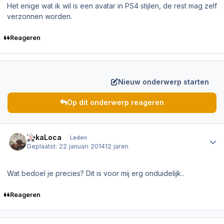
Het enige wat ik wil is een avatar in PS4 stijlen, de rest mag zelf
verzonnen worden.
Reageren
Nieuw onderwerp starten
Op dit onderwerp reageren
Author stats
TekaLoca
Leden
Geplaatst:
22 januari 2014
12 jaren
Wat bedoel je precies? Dit is voor mij erg onduidelijk..
Reageren
Author stats