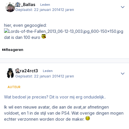
Sir_Ballas
Leden
Geplaatst:
22 januari 2014
12 jaren
hier, even gegoogled:
dat is dan 100 euro
Reageren
Author stats
Ezra24rct3
Leden
Geplaatst:
22 januari 2014
12 jaren
AUTEUR
Wat bedoel je precies? Dit is voor mij erg onduidelijk..
Ik wil een nieuwe avatar, die aan de avat,ar afmetingen
voldoet, en 1 in de stijl van de PS4. Wat overige dingen mogen
echter verzonnen worden door de maker.