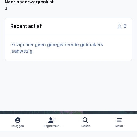
Naar onderwerpenlijst
Recent actief
0
Er zijn hier geen geregistreerde gebruikers
aanwezig.
Inloggen
Registreren
Zoeken
Menu
Light Mode
Dark Mode
System Preference
f
i
x
y
d
a
n
o
i