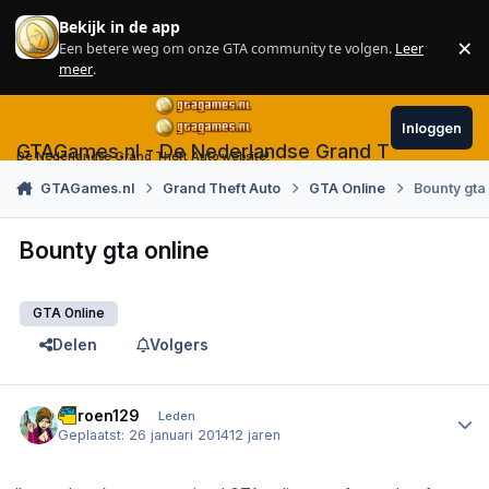
Skip to content
Bekijk in de app
×
Een betere weg om onze GTA community te volgen.
Leer
Sl
meer
.
Inloggen
GTAGames.nl - De Nederlandse Grand Theft Auto
De Nederlandse Grand Theft Auto website!
GTAGames.nl
Grand Theft Auto
GTA Online
Bounty gta
Bounty gta online
GTA Online
Delen
Volgers
Author stats
Jeroen129
Leden
Geplaatst:
26 januari 2014
12 jaren