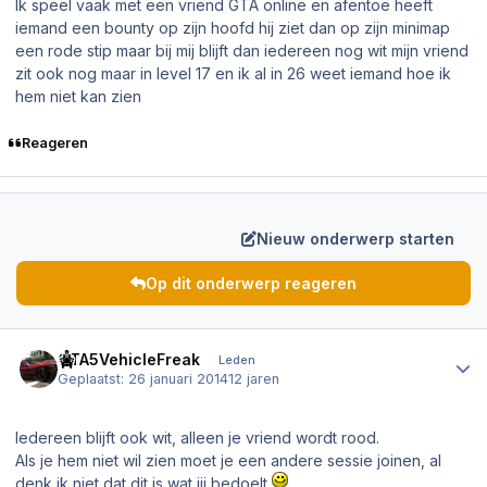
Ik speel vaak met een vriend GTA online en afentoe heeft
iemand een bounty op zijn hoofd hij ziet dan op zijn minimap
een rode stip maar bij mij blijft dan iedereen nog wit mijn vriend
zit ook nog maar in level 17 en ik al in 26 weet iemand hoe ik
hem niet kan zien
Reageren
Nieuw onderwerp starten
Op dit onderwerp reageren
Author stats
GTA5VehicleFreak
Leden
Geplaatst:
26 januari 2014
12 jaren
Iedereen blijft ook wit, alleen je vriend wordt rood.
Als je hem niet wil zien moet je een andere sessie joinen, al
denk ik niet dat dit is wat jij bedoelt