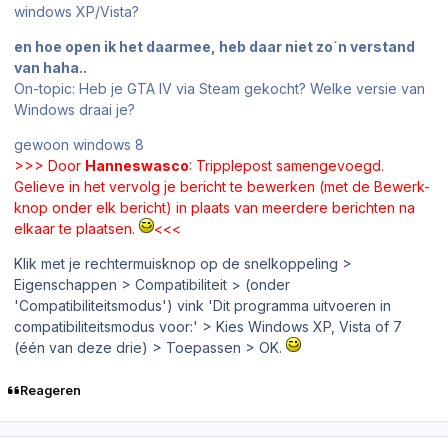
windows XP/Vista?
en hoe open ik het daarmee, heb daar niet zo´n verstand
van haha..
On-topic: Heb je GTA IV via Steam gekocht? Welke versie van
Windows draai je?
gewoon windows 8
>>> Door
Hanneswasco
: Tripplepost samengevoegd.
Gelieve in het vervolg je bericht te bewerken (met de Bewerk-
knop onder elk bericht) in plaats van meerdere berichten na
elkaar te plaatsen.
<<<
Klik met je rechtermuisknop op de snelkoppeling >
Eigenschappen > Compatibiliteit > (onder
'Compatibiliteitsmodus') vink 'Dit programma uitvoeren in
compatibiliteitsmodus voor:' > Kies Windows XP, Vista of 7
(één van deze drie) > Toepassen > OK.
Reageren
Author stats