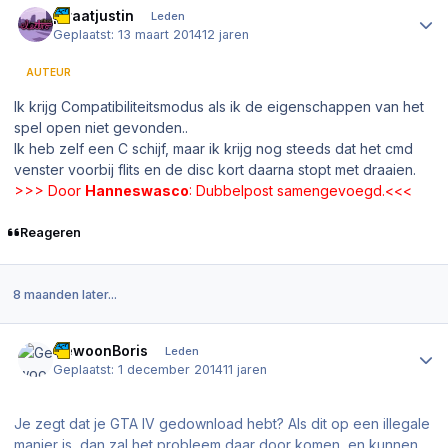
piraatjustin
Leden
Geplaatst:
13 maart 2014
12 jaren
AUTEUR
Ik krijg Compatibiliteitsmodus als ik de eigenschappen van het
spel open niet gevonden..
Ik heb zelf een C schijf, maar ik krijg nog steeds dat het cmd
venster voorbij flits en de disc kort daarna stopt met draaien.
>>> Door
Hanneswasco
: Dubbelpost samengevoegd.<<<
Reageren
8 maanden later...
Author stats
GewoonBoris
Leden
Geplaatst:
1 december 2014
11 jaren
Je zegt dat je GTA IV gedownload hebt? Als dit op een illegale
manier is, dan zal het probleem daar door komen, en kunnen