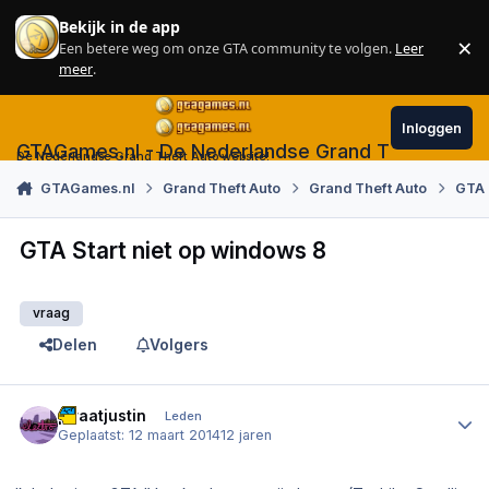
Skip to content
Bekijk in de app
×
Een betere weg om onze GTA community te volgen.
Leer
Sl
meer
.
Inloggen
GTAGames.nl - De Nederlandse Grand Theft Auto
De Nederlandse Grand Theft Auto website!
GTAGames.nl
Grand Theft Auto
Grand Theft Auto
GTA 
GTA Start niet op windows 8
vraag
Delen
Volgers
Author stats
piraatjustin
Leden
Geplaatst:
12 maart 2014
12 jaren