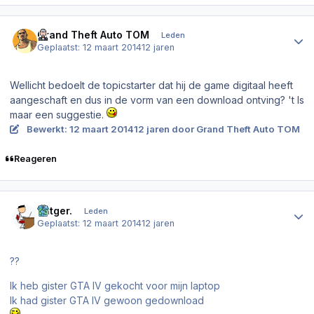
Author stats
Grand Theft Auto TOM
Leden
Geplaatst:
12 maart 2014
12 jaren
Wellicht bedoelt de topicstarter dat hij de game digitaal heeft
aangeschaft en dus in de vorm van een download ontving? 't Is
maar een suggestie.
Bewerkt:
12 maart 2014
12 jaren
door Grand Theft Auto TOM
Reageren
Author stats
Rutger.
Leden
Geplaatst:
12 maart 2014
12 jaren
??
Ik heb gister GTA IV gekocht voor mijn laptop
Ik had gister GTA IV gewoon gedownload