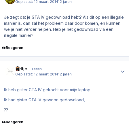
Geplaatst:
12 maart 2014
12 jaren
Je zegt dat je GTA IV gedownload hebt? Als dit op een illegale
manier is, dan zal het probleem daar door komen, en kunnen
we je niet verder helpen. Heb je het gedownload via een
illegale manier?
Reageren
Author stats
Nyltje
Leden
Geplaatst:
12 maart 2014
12 jaren
Ik heb gister GTA IV gekocht voor mijn laptop
Ik had gister GTA IV gewoon gedownload,
??
Reageren