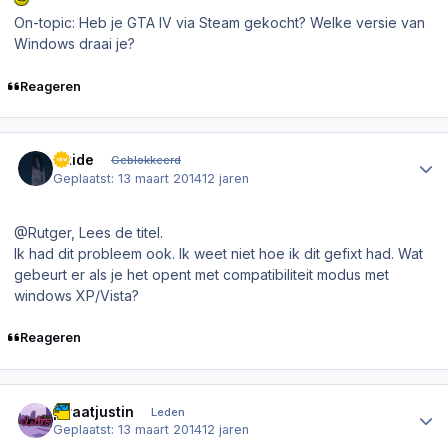
On-topic: Heb je GTA IV via Steam gekocht? Welke versie van
Windows draai je?
Reageren
Author stats
Oxide
Geblokkeerd
Geplaatst:
13 maart 2014
12 jaren
@Rutger, Lees de titel.
Ik had dit probleem ook. Ik weet niet hoe ik dit gefixt had. Wat
gebeurt er als je het opent met compatibiliteit modus met
windows XP/Vista?
Reageren
Author stats
piraatjustin
Leden
Geplaatst:
13 maart 2014
12 jaren