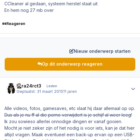
CCleaner al gedaan, systeem herstel staat uit
En hem nog 27 mb over
Reageren
Nieuw onderwerp starten
Op dit onderwerp reageren
Author stats
Ezra24rct3
Leden
Geplaatst:
31 maart 2015
11 jaren
Alle videos, fotos, gamesaves, etc slaat hij daar allemaal op op.
Dus als je nu ff al die porno verwijdert is je schijf al weer leeg!
Ik zou sowieso allerlei onnodige dingen er vanaf gooien.
Mocht je niet zeker zijn of het nodig is voor iets, kan je dat hier
altijd vragen. Maak eventueel een back-up ervan op een USB-