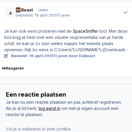
Author stats
DaBeast
Leden
Geplaatst:
19 april 2015
11 jaren
Je kan ook eens proberen met de
SpaceSniffer
tool. Met deze
tool krijg je heel snel een visuele respresentatie van je harde
schijf, en kan je zo zien welke mapjes het meeste plaats
opnemen. Kijk bv eens in C:\Users\%USERNAME%\Downloads .
Bewerkt:
19 april 2015
11 jaren
door DaBeast
Reageren
Een reactie plaatsen
Je kan nu een reactie plaatsen en pas achteraf registreren.
Als je al lid bent,
log eerst in
om met je eigen account een
reactie te plaatsen.