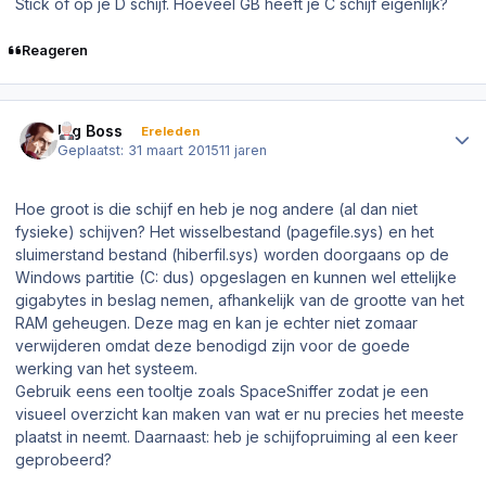
Stick of op je D schijf. Hoeveel GB heeft je C schijf eigenlijk?
Reageren
Author stats
Big Boss
Ereleden
Geplaatst:
31 maart 2015
11 jaren
Hoe groot is die schijf en heb je nog andere (al dan niet
fysieke) schijven? Het wisselbestand (pagefile.sys) en het
sluimerstand bestand (hiberfil.sys) worden doorgaans op de
Windows partitie (C: dus) opgeslagen en kunnen wel ettelijke
gigabytes in beslag nemen, afhankelijk van de grootte van het
RAM geheugen. Deze mag en kan je echter niet zomaar
verwijderen omdat deze benodigd zijn voor de goede
werking van het systeem.
Gebruik eens een tooltje zoals SpaceSniffer zodat je een
visueel overzicht kan maken van wat er nu precies het meeste
plaatst in neemt. Daarnaast: heb je schijfopruiming al een keer
geprobeerd?