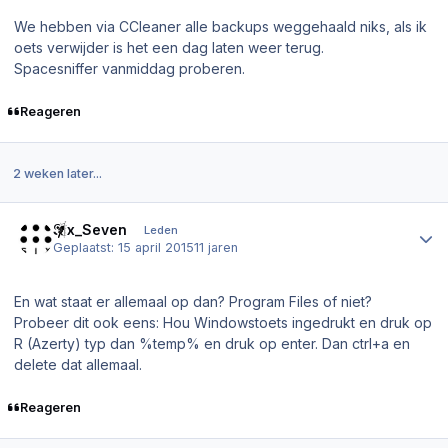
We hebben via CCleaner alle backups weggehaald niks, als ik
oets verwijder is het een dag laten weer terug.
Spacesniffer vanmiddag proberen.
Reageren
2 weken later...
Author stats
Six_Seven
Leden
Geplaatst:
15 april 2015
11 jaren
En wat staat er allemaal op dan? Program Files of niet?
Probeer dit ook eens: Hou Windowstoets ingedrukt en druk op
R (Azerty) typ dan %temp% en druk op enter. Dan ctrl+a en
delete dat allemaal.
Reageren