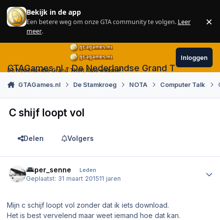
Skip to content
Bekijk in de app
×
Een betere weg om onze GTA community te volgen.
Leer
Sl
meer
.
Inloggen
GTAGames.nl - De Nederlandse Grand Theft Auto
De Nederlandse Grand Theft Auto website!
GTAGames.nl
De Stamkroeg
NOTA
Computer Talk
C shijf loopt vol
Delen
Volgers
Author stats
super_senne
Leden
Geplaatst:
31 maart 2015
11 jaren
Mijn c schijf loopt vol zonder dat ik iets download.
Het is best vervelend maar weet iemand hoe dat kan.