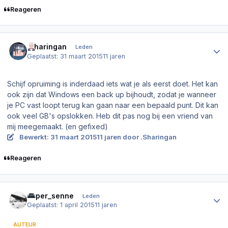
Reageren
Author stats
.Sharingan
Leden
Geplaatst:
31 maart 2015
11 jaren
Schijf opruiming is inderdaad iets wat je als eerst doet. Het kan
ook zijn dat Windows een back up bijhoudt, zodat je wanneer
je PC vast loopt terug kan gaan naar een bepaald punt. Dit kan
ook veel GB's opslokken. Heb dit pas nog bij een vriend van
mij meegemaakt. (en gefixed)
Bewerkt:
31 maart 2015
11 jaren
door .Sharingan
Reageren
Author stats
super_senne
Leden
Geplaatst:
1 april 2015
11 jaren
AUTEUR