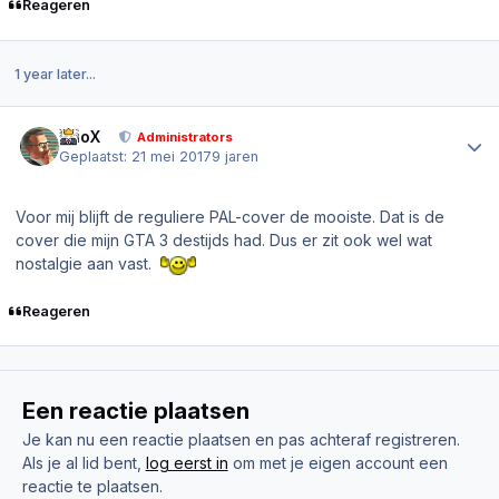
Reageren
1 year later...
Author stats
PrioX
Administrators
Geplaatst:
21 mei 2017
9 jaren
Voor mij blijft de reguliere PAL-cover de mooiste. Dat is de
cover die mijn GTA 3 destijds had. Dus er zit ook wel wat
nostalgie aan vast.
Reageren
Een reactie plaatsen
Je kan nu een reactie plaatsen en pas achteraf registreren.
Als je al lid bent,
log eerst in
om met je eigen account een
reactie te plaatsen.