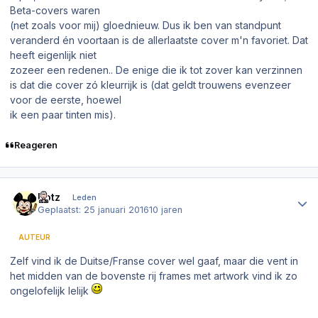
Beta-covers waren
(net zoals voor mij) gloednieuw. Dus ik ben van standpunt
veranderd én voortaan is de allerlaatste cover m'n favoriet. Dat
heeft eigenlijk niet
zozeer een redenen.. De enige die ik tot zover kan verzinnen
is dat die cover zó kleurrijk is (dat geldt trouwens evenzeer
voor de eerste, hoewel
ik een paar tinten mis).
Reageren
Author stats
Dotz
Leden
Geplaatst:
25 januari 2016
10 jaren
AUTEUR
Zelf vind ik de Duitse/Franse cover wel gaaf, maar die vent in
het midden van de bovenste rij frames met artwork vind ik zo
ongelofelijk lelijk