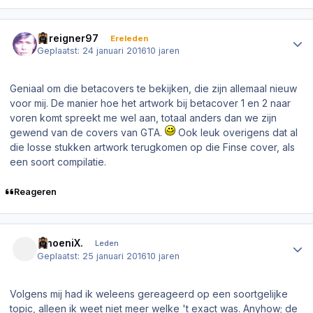
Author stats
Foreigner97
Ereleden
Geplaatst:
24 januari 2016
10 jaren
Geniaal om die betacovers te bekijken, die zijn allemaal nieuw
voor mij. De manier hoe het artwork bij betacover 1 en 2 naar
voren komt spreekt me wel aan, totaal anders dan we zijn
gewend van de covers van GTA.
Ook leuk overigens dat al
die losse stukken artwork terugkomen op die Finse cover, als
een soort compilatie.
Reageren
Author stats
.PhoeniX.
Leden
Geplaatst:
25 januari 2016
10 jaren
Volgens mij had ik weleens gereageerd op een soortgelijke
topic, alleen ik weet niet meer welke 't exact was. Anyhow; de