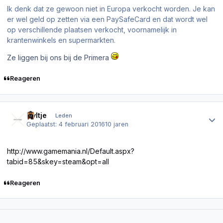
Ik denk dat ze gewoon niet in Europa verkocht worden. Je kan
er wel geld op zetten via een PaySafeCard en dat wordt wel
op verschillende plaatsen verkocht, voornamelijk in
krantenwinkels en supermarkten.
Ze liggen bij ons bij de Primera
Reageren
Author stats
Nyltje
Leden
Geplaatst:
4 februari 2016
10 jaren
http://www.gamemania.nl/Default.aspx?
tabid=85&skey=steam&opt=all
Reageren