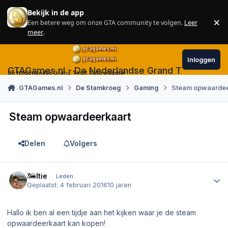
Skip to content
Bekijk in de app
×
Een betere weg om onze GTA community te volgen.
Leer
Sl
meer
.
Inloggen
GTAGames.nl - De Nederlandse Grand Theft Auto
De Nederlandse Grand Theft Auto website!
GTAGames.nl
De Stamkroeg
Gaming
Steam opwaardee
Steam opwaardeerkaart
Delen
Volgers
Author stats
Beltie
Leden
Geplaatst:
4 februari 2016
10 jaren
Hallo ik ben al een tijdje aan het kijken waar je de steam
opwaardeerkaart kan kopen!