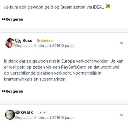
Je kunt ook gewoon geld op Steam zetten via iDEAL.
Reageren
Author stats
Big Boss
Ereleden
Geplaatst:
4 februari 2016
10 jaren
Ik denk dat ze gewoon niet in Europa verkocht worden. Je kan
er wel geld op zetten via een PaySafeCard en dat wordt wel
op verschillende plaatsen verkocht, voornamelijk in
krantenwinkels en supermarkten.
Reageren
Author stats
Mrkwark
Leden
Geplaatst:
4 februari 2016
10 jaren