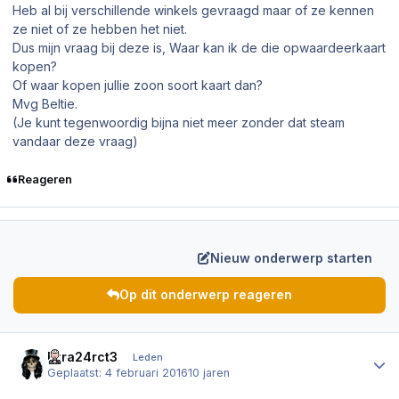
Heb al bij verschillende winkels gevraagd maar of ze kennen
ze niet of ze hebben het niet.
Dus mijn vraag bij deze is, Waar kan ik de die opwaardeerkaart
kopen?
Of waar kopen jullie zoon soort kaart dan?
Mvg Beltie.
(Je kunt tegenwoordig bijna niet meer zonder dat steam
vandaar deze vraag)
Reageren
Nieuw onderwerp starten
Op dit onderwerp reageren
Author stats
Ezra24rct3
Leden
Geplaatst:
4 februari 2016
10 jaren