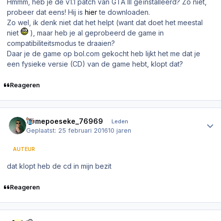
Hmmm, heb je de v1.1 patch van GTA III geïnstalleerd? Zo niet,
probeer dat eens! Hij is
hier
te downloaden.
Zo wel, ik denk niet dat het helpt (want dat doet het meestal
niet
), maar heb je al geprobeerd de game in
compatibiliteitsmodus te draaien?
Daar je de game op bol.com gekocht heb lijkt het me dat je
een fysieke versie (CD) van de game hebt, klopt dat?
Reageren
Author stats
homepoeseke_76969
Leden
Geplaatst:
25 februari 2016
10 jaren
AUTEUR
dat klopt heb de cd in mijn bezit
Reageren
Author stats