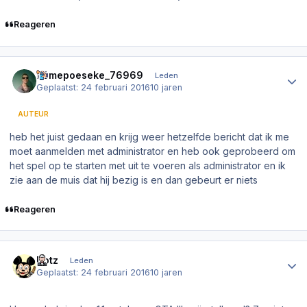
Reageren
Author stats
homepoeseke_76969
Leden
Geplaatst:
24 februari 2016
10 jaren
AUTEUR
heb het juist gedaan en krijg weer hetzelfde bericht dat ik me
moet aanmelden met administrator en heb ook geprobeerd om
het spel op te starten met uit te voeren als administrator en ik
zie aan de muis dat hij bezig is en dan gebeurt er niets
Reageren
Author stats
Dotz
Leden
Geplaatst:
24 februari 2016
10 jaren