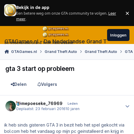
Skip to content
Bekijk in de app
×
Een betere weg om onze GTA community te volgen.
Leer
Sl
meer
.
Inloggen
GTAGames.nl - De Nederlandse Grand Theft Auto
De Nederlandse Grand Theft Auto website!
GTAGames.nl
Grand Theft Auto
Grand Theft Auto
GTA 
gta 3 start op probleem
Delen
Volgers
Author stats
homepoeseke_76969
Leden
Geplaatst:
23 februari 2016
10 jaren
ik heb sinds gisteren GTA 3 in bezit heb het spel gekocht via
bol.com heb het vandaag op mijn pc geinstalleerd en krijg in