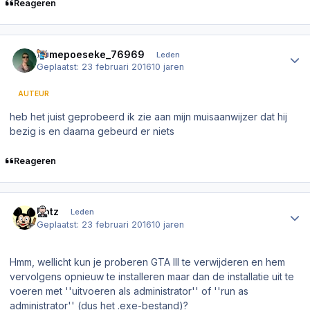
Reageren
Author stats
homepoeseke_76969
Leden
Geplaatst:
23 februari 2016
10 jaren
AUTEUR
heb het juist geprobeerd ik zie aan mijn muisaanwijzer dat hij
bezig is en daarna gebeurd er niets
Reageren
Author stats
Dotz
Leden
Geplaatst:
23 februari 2016
10 jaren
Hmm, wellicht kun je proberen GTA III te verwijderen en hem
vervolgens opnieuw te installeren maar dan de installatie uit te
voeren met ''uitvoeren als administrator'' of ''run as
administrator'' (dus het .exe-bestand)?