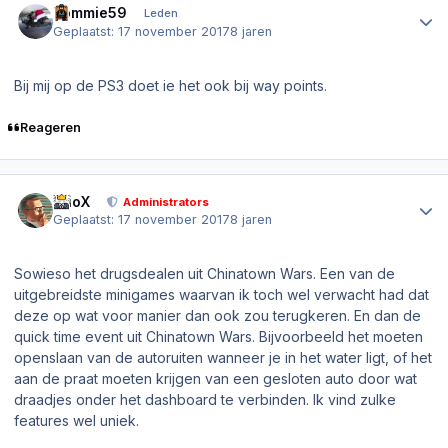
Tommie59
Leden
Geplaatst:
17 november 2017
8 jaren
Bij mij op de PS3 doet ie het ook bij way points.
Reageren
Author stats
PrioX
Administrators
Geplaatst:
17 november 2017
8 jaren
Sowieso het drugsdealen uit Chinatown Wars. Een van de
uitgebreidste minigames waarvan ik toch wel verwacht had dat
deze op wat voor manier dan ook zou terugkeren. En dan de
quick time event
uit Chinatown Wars. Bijvoorbeeld het moeten
openslaan van de autoruiten wanneer je in het water ligt, of het
aan de praat moeten krijgen van een gesloten auto door wat
draadjes onder het dashboard te verbinden. Ik vind zulke
features wel uniek.