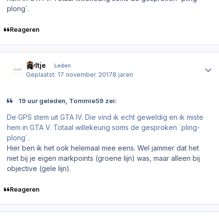
plong´.
Reageren
Author stats
Nyltje
Leden
Geplaatst:
17 november 2017
8 jaren
19 uur geleden, Tommie59 zei:
De GPS stem uit GTA IV. Die vind ik echt geweldig en ik miste
hem in GTA V. Totaal willekeurig soms de gesproken ´pling-
plong´.
Hier ben ik het ook helemaal mee eens. Wel jammer dat het
niet bij je eigen markpoints (groene lijn) was, maar alleen bij
objective (gele lijn).
Reageren
Author stats