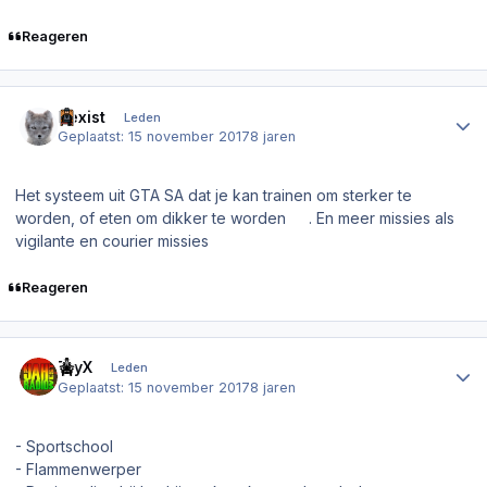
Reageren
Author stats
Dexist
Leden
Geplaatst:
15 november 2017
8 jaren
Het systeem uit GTA SA dat je kan trainen om sterker te
worden, of eten om dikker te worden
. En meer missies als
vigilante en courier missies
Reageren
Author stats
TryX
Leden
Geplaatst:
15 november 2017
8 jaren
- Sportschool
- Flammenwerper