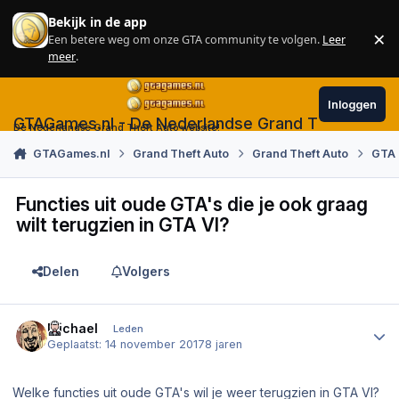
Skip to content
Bekijk in de app
×
Een betere weg om onze GTA community te volgen.
Leer
Sl
meer
.
Inloggen
GTAGames.nl - De Nederlandse Grand Theft Auto
De Nederlandse Grand Theft Auto website!
GTAGames.nl
Grand Theft Auto
Grand Theft Auto
GTA 
Functies uit oude GTA's die je ook graag
wilt terugzien in GTA VI?
Delen
Volgers
Author stats
Michael
Leden
Geplaatst:
14 november 2017
8 jaren
Welke functies uit oude GTA's wil je weer terugzien in GTA VI?