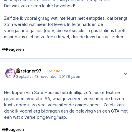
Dat was zeker een leuke bezigheid!
Zelf zie ik vooral graag wat interieurs met eetopties, dat brengt
zo'n wereld wat meer tot leven. In feite hadden de
voorgaande games (op V, die wel snacks in gas stations heeft,
maar dat is niet hetzelfde) dit wel, dus de kans bestaat zeker.
Reageren
Author stats
Foreigner97
Ereleden
Geplaatst:
18 november 2017
8 jaren
Het kopen van Safe Houses heb ik altijd zo'n leuke feature
gevonden. Vooral in SA, waar je zo veel verschillende huizen
kunt kopen in zo veel verschillende omgevingen... Zoiets kan
denk ik vooral erg bijdragen aan de beleving van een GTA met
een wat diverse omgeving/map.
Reageren