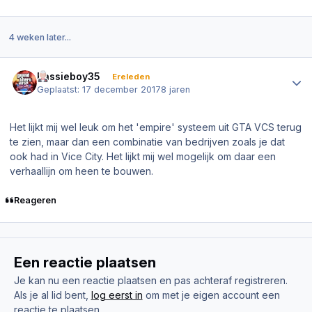
4 weken later...
Author stats
Bassieboy35
Ereleden
Geplaatst:
17 december 2017
8 jaren
Het lijkt mij wel leuk om het 'empire' systeem uit GTA VCS terug
te zien, maar dan een combinatie van bedrijven zoals je dat
ook had in Vice City. Het lijkt mij wel mogelijk om daar een
verhaallijn om heen te bouwen.
Reageren
Een reactie plaatsen
Je kan nu een reactie plaatsen en pas achteraf registreren.
Als je al lid bent,
log eerst in
om met je eigen account een
reactie te plaatsen.