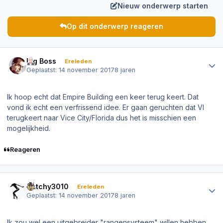
Nieuw onderwerp starten
Op dit onderwerp reageren
Author stats
Big Boss
Ereleden
Geplaatst:
14 november 2017
8 jaren
Ik hoop echt dat Empire Building een keer terug keert. Dat
vond ik echt een verfrissend idee. Er gaan geruchten dat VI
terugkeert naar Vice City/Florida dus het is misschien een
mogelijkheid.
Reageren
Author stats
Dutchy3010
Ereleden
Geplaatst:
14 november 2017
8 jaren
Ik zou wel een uitgebreider "rangensysteem" willen hebben