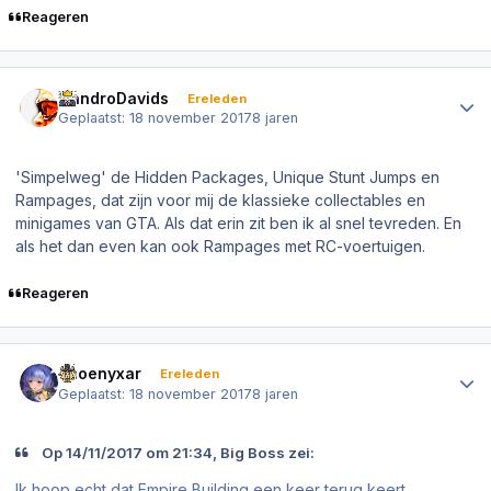
Reageren
Author stats
NandroDavids
Ereleden
Geplaatst:
18 november 2017
8 jaren
'Simpelweg' de Hidden Packages, Unique Stunt Jumps en
Rampages, dat zijn voor mij de klassieke collectables en
minigames van GTA. Als dat erin zit ben ik al snel tevreden. En
als het dan even kan ook Rampages met RC-voertuigen.
Reageren
Author stats
Phoenyxar
Ereleden
Geplaatst:
18 november 2017
8 jaren
Op ‎14‎/‎11‎/‎2017 om 21:34, Big Boss zei:
Ik hoop echt dat Empire Building een keer terug keert.