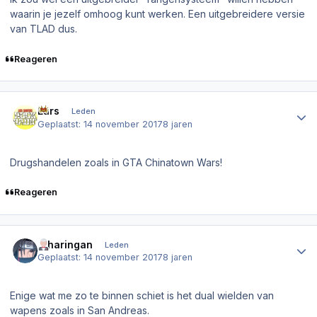
waarin je jezelf omhoog kunt werken. Een uitgebreidere versie
van TLAD dus.
Reageren
Author stats
Lars
Leden
Geplaatst:
14 november 2017
8 jaren
Drugshandelen zoals in GTA Chinatown Wars!
Reageren
Author stats
.Sharingan
Leden
Geplaatst:
14 november 2017
8 jaren
Enige wat me zo te binnen schiet is het dual wielden van
wapens zoals in San Andreas.