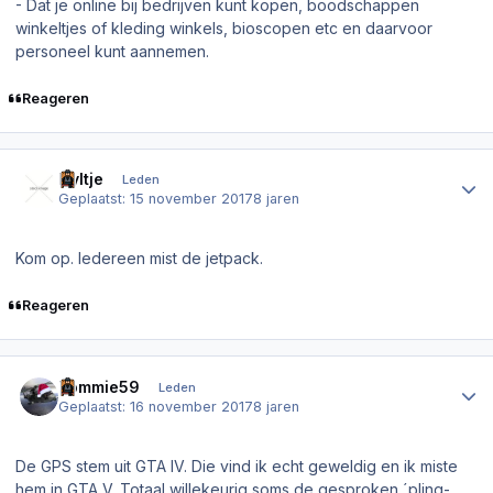
- Dat je online bij bedrijven kunt kopen, boodschappen
winkeltjes of kleding winkels, bioscopen etc en daarvoor
personeel kunt aannemen.
Reageren
Author stats
Nyltje
Leden
Geplaatst:
15 november 2017
8 jaren
Kom op. Iedereen mist de jetpack.
Reageren
Author stats
Tommie59
Leden
Geplaatst:
16 november 2017
8 jaren
De GPS stem uit GTA IV. Die vind ik echt geweldig en ik miste
hem in GTA V. Totaal willekeurig soms de gesproken ´pling-