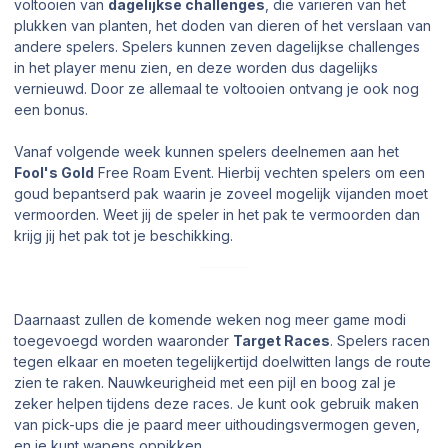
voltooien van
dagelijkse challenges
, die variëren van het
plukken van planten, het doden van dieren of het verslaan van
andere spelers. Spelers kunnen zeven dagelijkse challenges
in het
player menu
zien, en deze worden dus dagelijks
vernieuwd. Door ze allemaal te voltooien ontvang je ook nog
een bonus.
Vanaf volgende week kunnen spelers deelnemen aan het
Fool's Gold
Free Roam Event. Hierbij vechten spelers om een
goud bepantserd pak waarin je zoveel mogelijk vijanden moet
vermoorden. Weet jij de speler in het pak te vermoorden dan
krijg jij het pak tot je beschikking.
Daarnaast zullen de komende weken nog meer game modi
toegevoegd worden waaronder
Target Races
. Spelers racen
tegen elkaar en moeten tegelijkertijd doelwitten langs de route
zien te raken. Nauwkeurigheid met een pijl en boog zal je
zeker helpen tijdens deze races. Je kunt ook gebruik maken
van pick-ups die je paard meer uithoudingsvermogen geven,
en je kunt wapens oppikken.