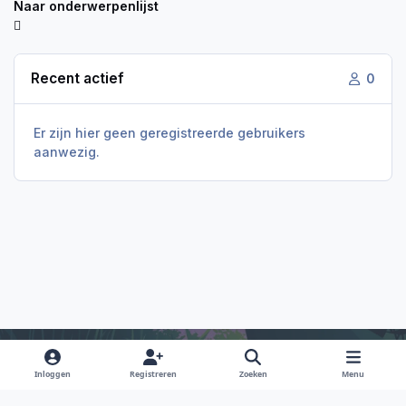
Naar onderwerpenlijst
Recent actief
0
Er zijn hier geen geregistreerde gebruikers
aanwezig.
Inloggen
Registreren
Zoeken
Menu
Light Mode
Dark Mode
System Preference
f
i
x
y
d
a
n
o
i