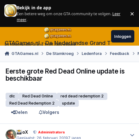
Skip to content
Bekijk in de app
×
Een betere weg om onze GTA community te volgen.
Leer
Sl
meer
.
Inloggen
GTAGames.nl - De Nederlandse Grand Theft Auto
De Nederlandse Grand Theft Auto website!
GTAGames.nl
De Stamkroeg
Ledenfora
Feedback
Eerste grote Red Dead Online update is
beschikbaar
dlc
Red Dead Online
red dead redemption 2
Red Dead Redemption 2
update
Delen
Volgers
Author stats
PrioX
Administrators
Geplaatst:
26 februari 2019
7 jaren