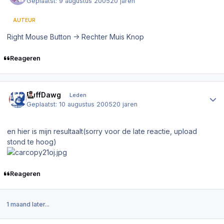
Geplaatst:
9 augustus 2005
20 jaren
AUTEUR
Right Mouse Button -> Rechter Muis Knop
Reageren
Author stats
PuffDawg
Leden
Geplaatst:
10 augustus 2005
20 jaren
en hier is mijn resultaalt(sorry voor de late reactie, upload
stond te hoog)
Reageren
1 maand later...
Author stats