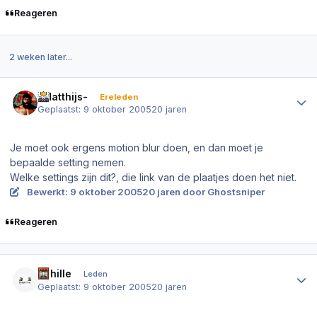
Reageren
2 weken later...
Author stats
-Matthijs-
Ereleden
Geplaatst:
9 oktober 2005
20 jaren
Je moet ook ergens motion blur doen, en dan moet je
bepaalde setting nemen.
Welke settings zijn dit?, die link van de plaatjes doen het niet.
Bewerkt:
9 oktober 2005
20 jaren
door Ghostsniper
Reageren
Author stats
Achille
Leden
Geplaatst:
9 oktober 2005
20 jaren