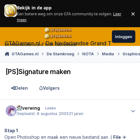
Skip to content
Bekijk in de app
×
Een betere weg om onze GTA community te volgen.
Leer
Sl
meer
.
Inloggen
GTAGames.nl - De Nederlandse Grand Theft Auto
De Nederlandse Grand Theft Auto website!
GTAGames.nl
De Stamkroeg
NOTA
Media
Graphics
[PS]Signature maken
Delen
Volgers
Author stats
Silverwing
Leden
Geplaatst:
8 augustus 2005
21 jaren
Stap 1
Open Photoshop en maak een nieuw bestand aan. (
File ->