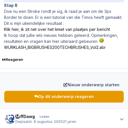
Stap 8
Doe nu een Stroke rondt je sig, ik raad je aan om de 3px
Border te doen. Er is een tutorial van die Timos heeft gemaakt.
Dit is mijn uiteindelijke resultaat :
Klik hier, ik zit net over het limiet van plaatjes per bericht
Ik hoop dat jullie iets nieuws hebben geleerd. Opmerkingen,
resultaten en vragen kan hier uiteraard gebeuren.
WURKLASH_BIGBRUSHES200TECHBRUSHES_Vol2.abr
Reageren
Nieuw onderwerp starten
Op dit onderwerp reageren
Author stats
PuffDawg
Leden
Geplaatst:
8 augustus 2005
21 jaren