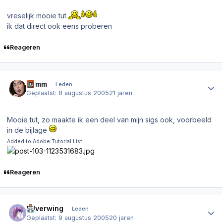
vreselijk mooie tut
ik dat direct ook eens proberen
Reageren
Author stats
Slimm
Leden
Geplaatst:
8 augustus 2005
21 jaren
Mooie tut, zo maakte ik een deel van mijn sigs ook, voorbeeld
in de bijlage
Added to Adobe Tutorial List
Reageren
Author stats
Silverwing
Leden
Geplaatst:
9 augustus 2005
20 jaren