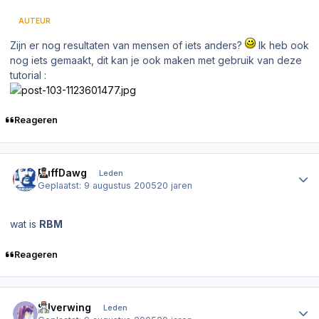
AUTEUR
Zijn er nog resultaten van mensen of iets anders?
Ik heb ook
nog iets gemaakt, dit kan je ook maken met gebruik van deze
tutorial :
Reageren
Author stats
PuffDawg
Leden
Geplaatst:
9 augustus 2005
20 jaren
wat is
RBM
Reageren
Author stats
Silverwing
Leden