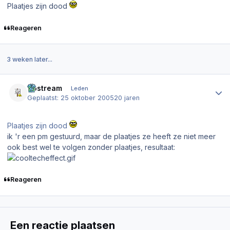
Plaatjes zijn dood
Reageren
3 weken later...
Author stats
Upstream
Leden
Geplaatst:
25 oktober 2005
20 jaren
Plaatjes zijn dood
ik 'r een pm gestuurd, maar de plaatjes ze heeft ze niet meer
ook best wel te volgen zonder plaatjes, resultaat:
Reageren
Een reactie plaatsen