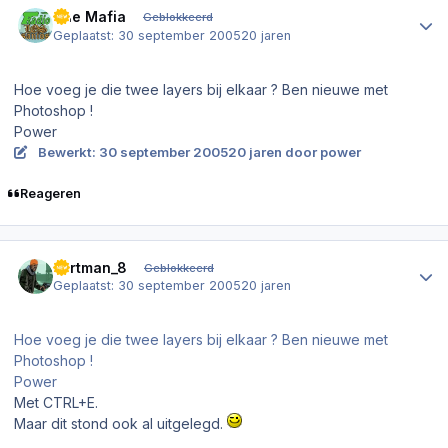
The Mafia
Geblokkeerd
Geplaatst:
30 september 2005
20 jaren
Hoe voeg je die twee layers bij elkaar ? Ben nieuwe met
Photoshop !
Power
Bewerkt:
30 september 2005
20 jaren
door power
Reageren
Author stats
kortman_8
Geblokkeerd
Geplaatst:
30 september 2005
20 jaren
Hoe voeg je die twee layers bij elkaar ? Ben nieuwe met
Photoshop !
Power
Met CTRL+E.
Maar dit stond ook al uitgelegd.