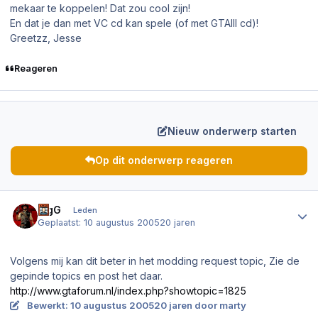
mekaar te koppelen! Dat zou cool zijn!
En dat je dan met VC cd kan spele (of met GTAIII cd)!
Greetzz, Jesse
Reageren
Nieuw onderwerp starten
Op dit onderwerp reageren
Author stats
bigG
Leden
Geplaatst:
10 augustus 2005
20 jaren
Volgens mij kan dit beter in het modding request topic, Zie de
gepinde topics en post het daar.
http://www.gtaforum.nl/index.php?showtopic=1825
Bewerkt:
10 augustus 2005
20 jaren
door marty