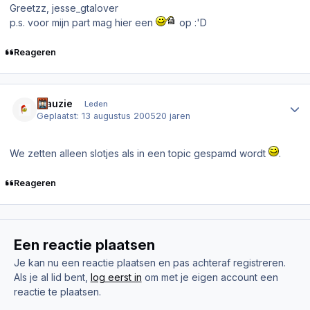
Greetzz, jesse_gtalover
p.s. voor mijn part mag hier een
op :'D
Reageren
Author stats
Wauzie
Leden
Geplaatst:
13 augustus 2005
20 jaren
We zetten alleen slotjes als in een topic gespamd wordt
.
Reageren
Een reactie plaatsen
Je kan nu een reactie plaatsen en pas achteraf registreren.
Als je al lid bent,
log eerst in
om met je eigen account een
reactie te plaatsen.