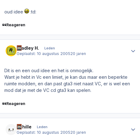
oud idee
:td:
Reageren
Author stats
Bradley H.
Leden
Geplaatst:
10 augustus 2005
20 jaren
Dit is en een oud idee en het is onmogelijk.
Want je hebt in Vc een limiet, je kan dus maar een beperkte
ruimte modden, en dan past gta3 niet naast VC, er is wel een
mod dat je met de VC cd gta3 kan spelen.
Reageren
Author stats
Achille
Leden
Geplaatst:
10 augustus 2005
20 jaren