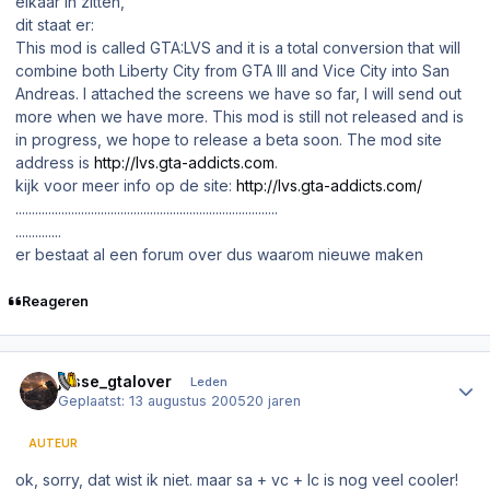
elkaar in zitten,
dit staat er:
This mod is called GTA:LVS and it is a total conversion that will
combine both Liberty City from GTA III and Vice City into San
Andreas. I attached the screens we have so far, I will send out
more when we have more. This mod is still not released and is
in progress, we hope to release a beta soon. The mod site
address is
http://lvs.gta-addicts.com
.
kijk voor meer info op de site:
http://lvs.gta-addicts.com/
................................................................................
..............
er bestaat al een forum over dus waarom nieuwe maken
Reageren
Author stats
jesse_gtalover
Leden
Geplaatst:
13 augustus 2005
20 jaren
AUTEUR
ok, sorry, dat wist ik niet. maar sa + vc + lc is nog veel cooler!