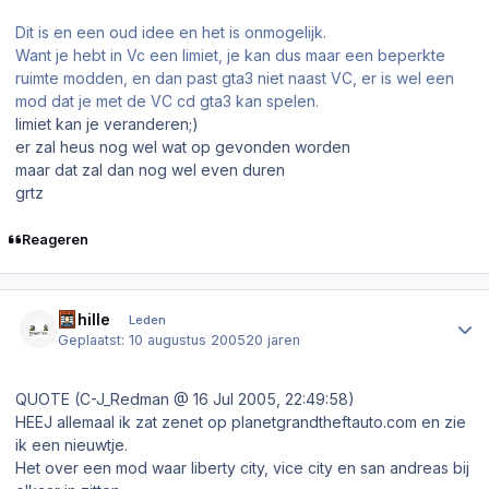
Dit is en een oud idee en het is onmogelijk.
Want je hebt in Vc een limiet, je kan dus maar een beperkte
ruimte modden, en dan past gta3 niet naast VC, er is wel een
mod dat je met de VC cd gta3 kan spelen.
limiet kan je veranderen;)
er zal heus nog wel wat op gevonden worden
maar dat zal dan nog wel even duren
grtz
Reageren
Author stats
Achille
Leden
Geplaatst:
10 augustus 2005
20 jaren
QUOTE (C-J_Redman @ 16 Jul 2005, 22:49:58)
HEEJ allemaal ik zat zenet op planetgrandtheftauto.com en zie
ik een nieuwtje.
Het over een mod waar liberty city, vice city en san andreas bij