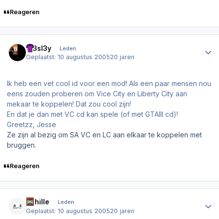
Reageren
Author stats
W3sl3y
Leden
Geplaatst:
10 augustus 2005
20 jaren
Ik heb een vet cool id voor een mod! Als een paar mensen nou
eens zouden proberen om Vice City en Liberty City aan
mekaar te koppelen! Dat zou cool zijn!
En dat je dan met VC cd kan spele (of met GTAIII cd)!
Greetzz, Jesse
Ze zijn al bezig om SA VC en LC aan elkaar te koppelen met
bruggen.
Reageren
Author stats
Achille
Leden
Geplaatst:
10 augustus 2005
20 jaren