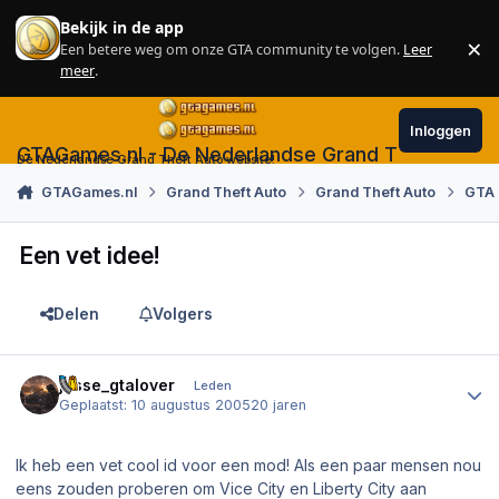
Skip to content
Bekijk in de app
×
Een betere weg om onze GTA community te volgen.
Leer
Sl
meer
.
Inloggen
GTAGames.nl - De Nederlandse Grand Theft Auto
De Nederlandse Grand Theft Auto website!
GTAGames.nl
Grand Theft Auto
Grand Theft Auto
GTA
Een vet idee!
Delen
Volgers
Author stats
jesse_gtalover
Leden
Geplaatst:
10 augustus 2005
20 jaren
Ik heb een vet cool id voor een mod! Als een paar mensen nou
eens zouden proberen om Vice City en Liberty City aan