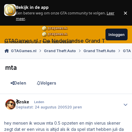
Skip to content
Bekijk in de app
×
Een betere weg om onze GTA community te volgen.
Leer
Sl
meer
.
Inloggen
GTAGames.nl - De Nederlandse Grand Theft Auto
De Nederlandse Grand Theft Auto website!
GTAGames.nl
Grand Theft Auto
Grand Theft Auto
GTA 
mta
Delen
Volgers
Author stats
weske
Leden
Geplaatst:
24 augustus 2005
20 jaren
hey mensen ik wouw mta 0.5 opzeten en mijn vierus skener
zegt dat er een virus is altijd als ik da spel start hebben juli da