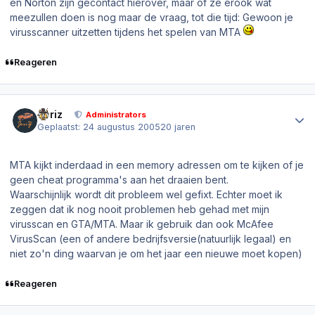
en Norton zijn gecontact hierover, maar of ze erook wat
meezullen doen is nog maar de vraag, tot die tijd: Gewoon je
virusscanner uitzetten tijdens het spelen van MTA
Reageren
Author stats
Joriz
Administrators
Geplaatst:
24 augustus 2005
20 jaren
MTA kijkt inderdaad in een memory adressen om te kijken of je
geen cheat programma's aan het draaien bent.
Waarschijnlijk wordt dit probleem wel gefixt. Echter moet ik
zeggen dat ik nog nooit problemen heb gehad met mijn
virusscan en GTA/MTA. Maar ik gebruik dan ook McAfee
VirusScan (een of andere bedrijfsversie(natuurlijk legaal) en
niet zo'n ding waarvan je om het jaar een nieuwe moet kopen)
Reageren