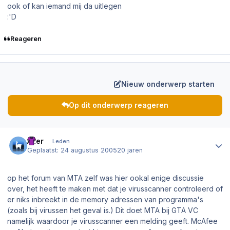
ook of kan iemand mij da uitlegen
:'D
Reageren
Nieuw onderwerp starten
Op dit onderwerp reageren
Author stats
Azer
Leden
Geplaatst:
24 augustus 2005
20 jaren
op het forum van MTA zelf was hier ookal enige discussie
over, het heeft te maken met dat je virusscanner controleerd of
er niks inbreekt in de memory adressen van programma's
(zoals bij virussen het geval is.) Dit doet MTA bij GTA VC
namelijk waardoor je virusscanner een melding geeft. McAfee