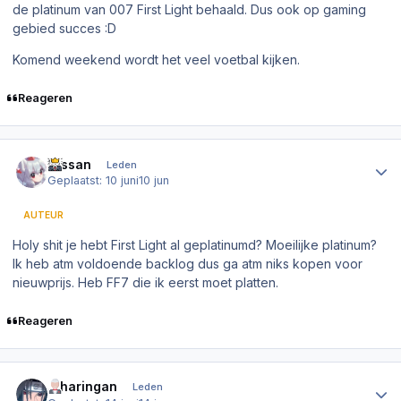
de platinum van 007 First Light behaald. Dus ook op gaming
gebied succes :D
Komend weekend wordt het veel voetbal kijken.
Reageren
Author stats
Nissan
Leden
Geplaatst:
10 juni
10 jun
AUTEUR
Holy shit je hebt First Light al geplatinumd? Moeilijke platinum?
Ik heb atm voldoende backlog dus ga atm niks kopen voor
nieuwprijs. Heb FF7 die ik eerst moet platten.
Reageren
Author stats
.Sharingan
Leden