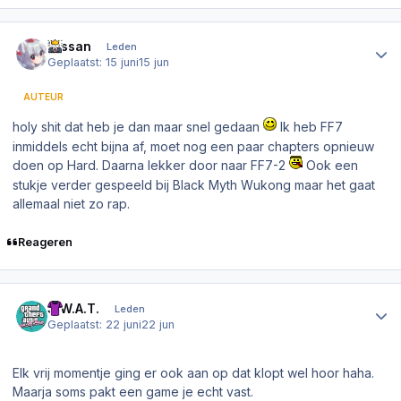
Author stats
Nissan
Leden
Geplaatst:
15 juni
15 jun
AUTEUR
holy shit dat heb je dan maar snel gedaan
Ik heb FF7
inmiddels echt bijna af, moet nog een paar chapters opnieuw
doen op Hard. Daarna lekker door naar FF7-2
Ook een
stukje verder gespeeld bij Black Myth Wukong maar het gaat
allemaal niet zo rap.
Reageren
Author stats
S.W.A.T.
Leden
Geplaatst:
22 juni
22 jun
Elk vrij momentje ging er ook aan op dat klopt wel hoor haha.
Maarja soms pakt een game je echt vast.