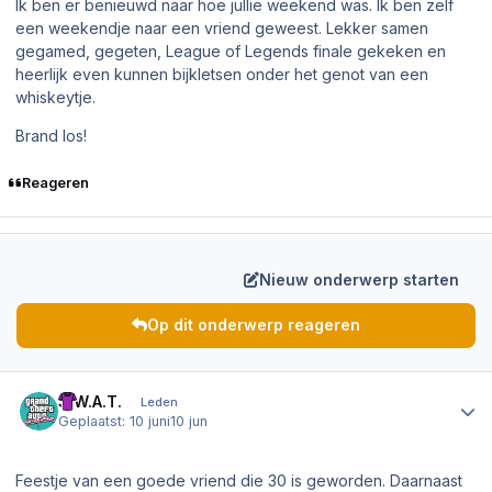
Ik ben er benieuwd naar hoe jullie weekend was. Ik ben zelf
een weekendje naar een vriend geweest. Lekker samen
gegamed, gegeten, League of Legends finale gekeken en
heerlijk even kunnen bijkletsen onder het genot van een
whiskeytje.
Brand los!
Reageren
Nieuw onderwerp starten
Op dit onderwerp reageren
Author stats
S.W.A.T.
Leden
Geplaatst:
10 juni
10 jun
Feestje van een goede vriend die 30 is geworden. Daarnaast