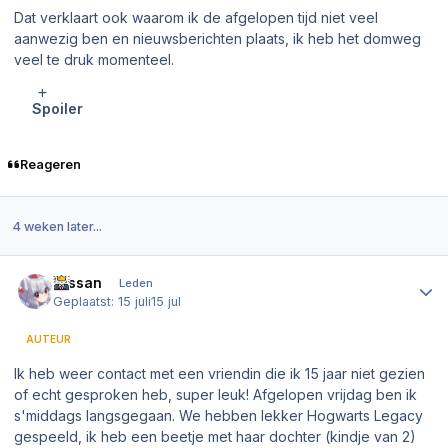
Dat verklaart ook waarom ik de afgelopen tijd niet veel
aanwezig ben en nieuwsberichten plaats, ik heb het domweg
veel te druk momenteel.
Spoiler
Reageren
4 weken later...
Author stats
Nissan
Leden
Geplaatst:
15 juli
15 jul
AUTEUR
Ik heb weer contact met een vriendin die ik 15 jaar niet gezien
of echt gesproken heb, super leuk! Afgelopen vrijdag ben ik
s'middags langsgegaan. We hebben lekker Hogwarts Legacy
gespeeld, ik heb een beetje met haar dochter (kindje van 2)