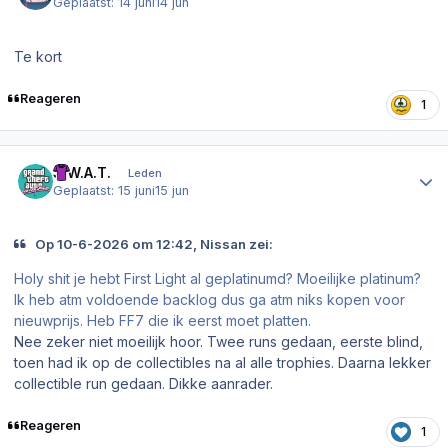
Geplaatst:
14 juni
14 jun
Te kort
Reageren
1
Author stats
S.W.A.T.
Leden
Geplaatst:
15 juni
15 jun
Op 10-6-2026 om 12:42, Nissan zei:
Holy shit je hebt First Light al geplatinumd? Moeilijke platinum?
Ik heb atm voldoende backlog dus ga atm niks kopen voor
nieuwprijs. Heb FF7 die ik eerst moet platten.
Nee zeker niet moeilijk hoor. Twee runs gedaan, eerste blind,
toen had ik op de collectibles na al alle trophies. Daarna lekker
collectible run gedaan. Dikke aanrader.
Reageren
1