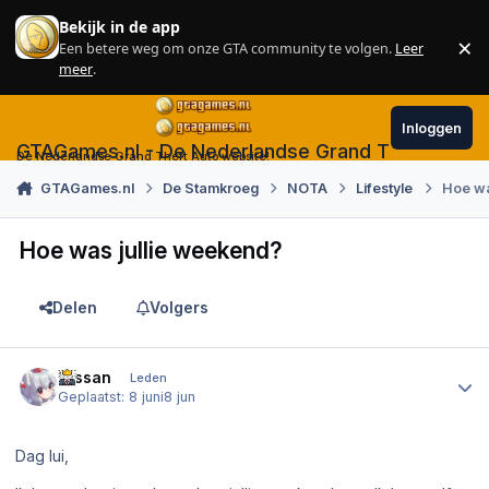
Skip to content
Bekijk in de app
×
Een betere weg om onze GTA community te volgen.
Leer
Sl
meer
.
Inloggen
GTAGames.nl - De Nederlandse Grand Theft Auto
De Nederlandse Grand Theft Auto website!
GTAGames.nl
De Stamkroeg
NOTA
Lifestyle
Hoe wa
Hoe was jullie weekend?
Delen
Volgers
Author stats
Nissan
Leden
Geplaatst:
8 juni
8 jun
Dag lui,