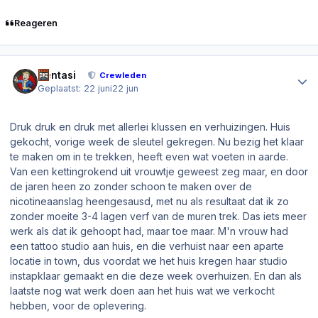
Reageren
Author stats
Sentasi
Crewleden
Geplaatst:
22 juni
22 jun
Druk druk en druk met allerlei klussen en verhuizingen. Huis
gekocht, vorige week de sleutel gekregen. Nu bezig het klaar
te maken om in te trekken, heeft even wat voeten in aarde.
Van een kettingrokend uit vrouwtje geweest zeg maar, en door
de jaren heen zo zonder schoon te maken over de
nicotineaanslag heengesausd, met nu als resultaat dat ik zo
zonder moeite 3-4 lagen verf van de muren trek. Das iets meer
werk als dat ik gehoopt had, maar toe maar. M'n vrouw had
een tattoo studio aan huis, en die verhuist naar een aparte
locatie in town, dus voordat we het huis kregen haar studio
instapklaar gemaakt en die deze week overhuizen. En dan als
laatste nog wat werk doen aan het huis wat we verkocht
hebben, voor de oplevering.