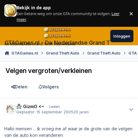
Skip to content
Bekijk in de app
×
Een betere weg om onze GTA community te volgen.
Leer
Sl
meer
.
Inloggen
GTAGames.nl - De Nederlandse Grand Theft Auto
De Nederlandse Grand Theft Auto website!
GTAGames.nl
Grand Theft Auto
Grand Theft Auto
GTA
Velgen vergroten/verkleinen
Delen
Volgers
Author stats
~> GizmO <~
Leden
Geplaatst:
15 september 2005
20 jaren
Hallo mensen ... ik vroeg me af waar je de grote van de velgen
van de auto kon veranderen