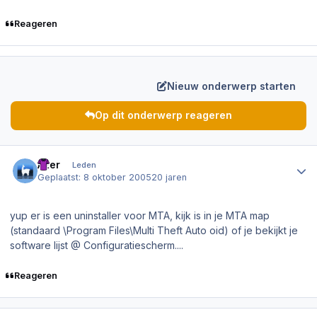
Reageren
Nieuw onderwerp starten
Op dit onderwerp reageren
Author stats
Azer
Leden
Geplaatst:
8 oktober 2005
20 jaren
yup er is een uninstaller voor MTA, kijk is in je MTA map
(standaard \Program Files\Multi Theft Auto oid) of je bekijkt je
software lijst @ Configuratiescherm....
Reageren
Author stats