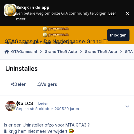
Skip to content
Bekijk in de app
×
Een betere weg om onze GTA community te volgen.
Leer
Sl
meer
.
Inloggen
GTAGames.nl - De Nederlandse Grand Theft Auto
De Nederlandse Grand Theft Auto website!
GTAGames.nl
Grand Theft Auto
Grand Theft Auto
GTA 
Uninstalles
Delen
Volgers
Author stats
Gta:LCS
Leden
Geplaatst:
8 oktober 2005
20 jaren
Is er een Uninsteller ofzo voor MTA GTA3 ?
Ik krijg hem niet meer verwijdert