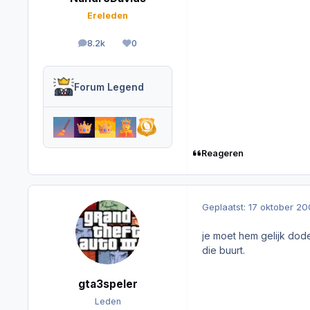
Ereleden
8.2k
0
berichten
Reputation
Forum Legend
Reageren
Geplaatst:
17 oktober 2
je moet hem gelijk dod
die buurt.
gta3speler
Leden