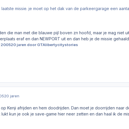
de laatste missie. je moet op het dak van de parkeergarage een aan
en die man met die blauwe pijl boven zn hoofd, maar je mag niet ui
erplaats eraf en dan NEWPORT uit en dan heb je de missie gehaald
r 2005
20 jaren
door GTAlibertycitystories
005
20 jaren
 op Kenji afrijden en hem doodrijden. Dan moet je doorrijden naar 
t lukt kun je ook je save-game hier neer zetten en dan haal ik de mi