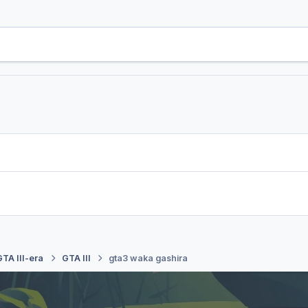
GTA III-era
GTA III
gta3 waka gashira