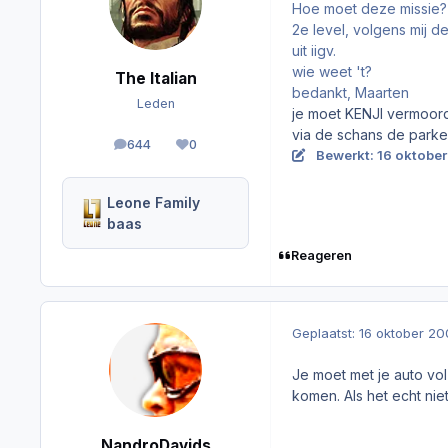
Hoe moet deze missie?
2e level, volgens mij 
uit iigv.
wie weet 't?
The Italian
bedankt, Maarten
Leden
je moet KENJI vermoord
via de schans de parke
644
0
berichten
Reputation
Bewerkt:
16 oktobe
Leone Family
baas
Reageren
Geplaatst:
16 oktober 2
Je moet met je auto vol
komen. Als het echt nie
NandroDavids