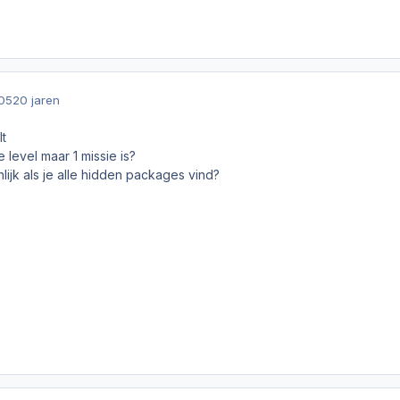
005
20 jaren
lt
e level maar 1 missie is?
lijk als je alle hidden packages vind?