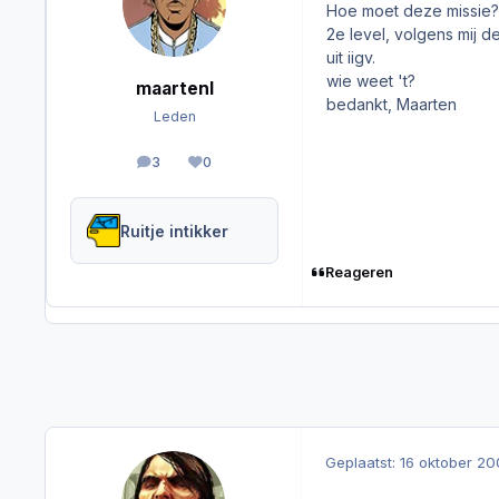
Hoe moet deze missie?
2e level, volgens mij 
uit iigv.
wie weet 't?
maartenl
bedankt, Maarten
Leden
3
0
berichten
Reputation
Ruitje intikker
Reageren
Geplaatst:
16 oktober 2