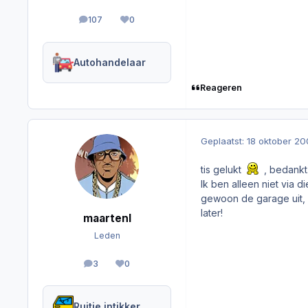
107
0
berichten
Reputation
Autohandelaar
Reageren
Geplaatst:
18 oktober 2
tis gelukt
, bedankt
Ik ben alleen niet via
gewoon de garage uit, 
later!
maartenl
Leden
3
0
berichten
Reputation
Ruitje intikker