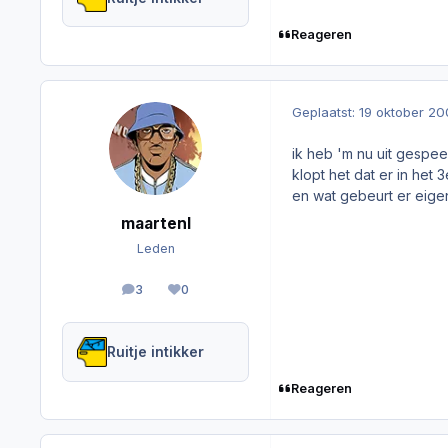
Reageren
Geplaatst:
19 oktober 2
ik heb 'm nu uit gespee
klopt het dat er in het 3
en wat gebeurt er eigen
maartenl
Leden
3
0
berichten
Reputation
Ruitje intikker
Reageren