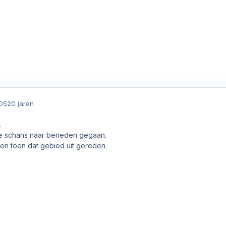
005
20 jaren
.
 die schans naar beneden gegaan.
en toen dat gebied uit gereden.