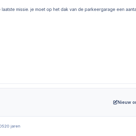
de laatste missie. je moet op het dak van de parkeergarage een aan
Nieuw o
005
20 jaren