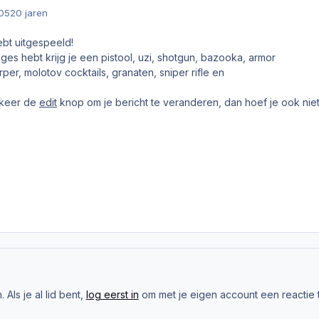
005
20 jaren
ebt uitgespeeld!
ages hebt krijg je een pistool, uzi, shotgun, bazooka, armor
er, molotov cocktails, granaten, sniper rifle en
 keer de
edit
knop om je bericht te veranderen, dan hoef je ook niet
Als je al lid bent,
log eerst in
om met je eigen account een reactie t