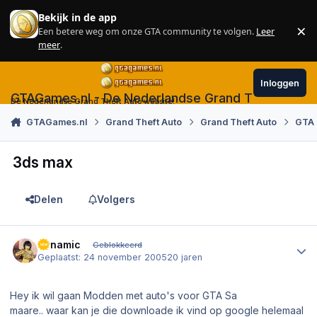
Skip to content
Bekijk in de app
×
Een betere weg om onze GTA community te volgen.
Leer
Sl
meer
.
Inloggen
GTAGames.nl - De Nederlandse Grand Theft Auto
De Nederlandse Grand Theft Auto website!
GTAGames.nl
Grand Theft Auto
Grand Theft Auto
GTA
3ds max
Delen
Volgers
Author stats
Dynamic
Geblokkeerd
Geplaatst:
24 november 2005
20 jaren
Hey ik wil gaan Modden met auto's voor GTA Sa
maare.. waar kan je die downloade ik vind op google helemaal