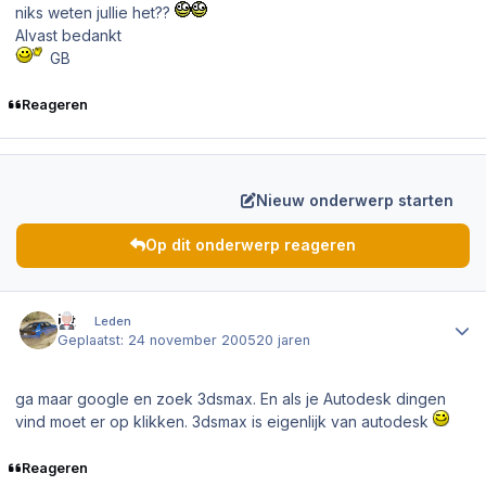
niks weten jullie het??
Alvast bedankt
GB
Reageren
Nieuw onderwerp starten
Op dit onderwerp reageren
Author stats
ikt
Leden
Geplaatst:
24 november 2005
20 jaren
ga maar google en zoek 3dsmax. En als je Autodesk dingen
vind moet er op klikken. 3dsmax is eigenlijk van autodesk
Reageren