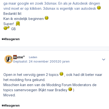
ga maar google en zoek 3dsmax. En als je Autodesk dingen
vind moet er op klikken. 3dsmax is eigenlijk van autodesk
Bedankt Ikt
Kan ik eindelijk beginnen
Super!
GB
Reageren
Author stats
Flame^
Leden
Geplaatst:
24 november 2005
20 jaren
Open in het vervolg geen 2 topics
, ook had dit beter naar
het modding fora gekund.
Misschien kan een van de Modding Forum Moderators de
topics samenvoegen (Kijkt naar Bradley
)
Moved.
Reageren