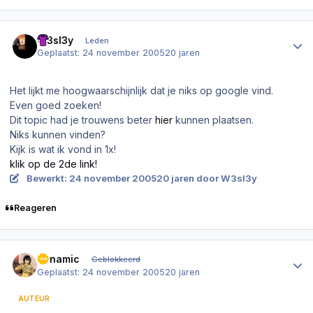
Author stats
W3sl3y
Leden
Geplaatst:
24 november 2005
20 jaren
Het lijkt me hoogwaarschijnlijk dat je niks op google vind.
Even goed zoeken!
Dit topic had je trouwens beter
hier
kunnen plaatsen.
Niks kunnen vinden?
Kijk is wat ik vond in 1x!
klik op de 2de link!
Bewerkt:
24 november 2005
20 jaren
door W3sl3y
Reageren
Author stats
Dynamic
Geblokkeerd
Geplaatst:
24 november 2005
20 jaren
AUTEUR