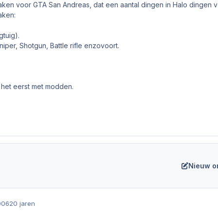
maken voor GTA San Andreas, dat een aantal dingen in Halo dingen 
aken:
tuig).
iper, Shotgun, Battle rifle enzovoort.
.
 het eerst met modden.
Nieuw o
006
20 jaren