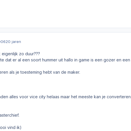
006
20 jaren
 eigenlijk zo duur???
ite dat er al een soort hummer uit hallo in game is een gozer en een 
eren als je toesteming hebt van de maker.
n alles voor vice city helaas maar het meeste kan je converteren.(m
sterchief.
oi vind ik)