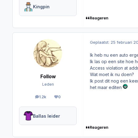
Kingpin
Reageren
Geplaatst:
25 februari 2
Ik heb nu een auto erg
Ik las op een site hoe 
Access violation at a
Wat moet ik nu doen?
Follow
Ik post dit nog een kee
Leden
het maar editen
1.2k
0
berichten
Reputation
Ballas leider
Reageren