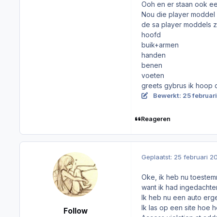
Ooh en er staan ook een
Nou die player moddel w
de sa player moddels z
hoofd
buik+armen
handen
benen
voeten
greets gybrus ik hoop d
Bewerkt:
25 februar
Reageren
Geplaatst:
25 februari 2
Oke, ik heb nu toestem
want ik had ingedachte
Ik heb nu een auto erg
Ik las op een site hoe 
Follow