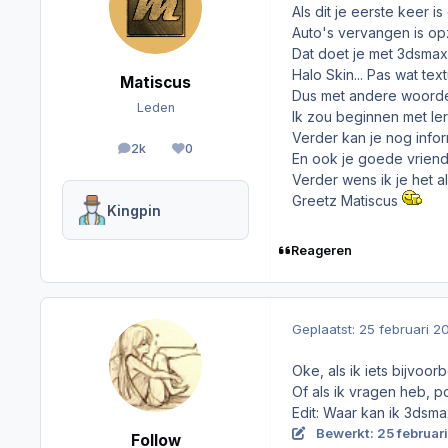
Als dit je eerste keer i
Auto's vervangen is op
Dat doet je met 3dsma
Halo Skin... Pas wat te
Matiscus
Dus met andere woorden
Leden
Ik zou beginnen met le
Verder kan je nog inform
2k
0
berichten
Reputation
En ook je goede vriend
Verder wens ik je het a
Greetz Matiscus
Kingpin
Reageren
Geplaatst:
25 februari 2
Oke, als ik iets bijvoor
Of als ik vragen heb, p
Edit: Waar kan ik 3ds
Bewerkt:
25 februar
Follow