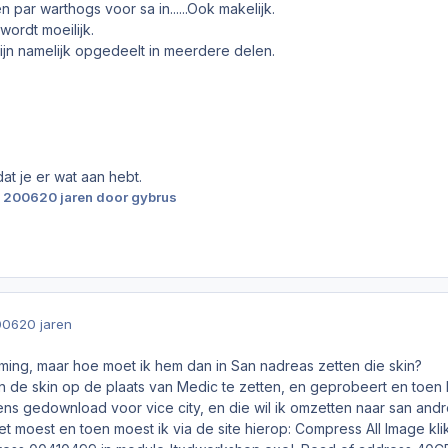
 par warthogs voor sa in......Ook makelijk.
ordt moeilijk.
ijn namelijk opgedeelt in meerdere delen.
at je er wat aan hebt.
i 2006
20 jaren
door gybrus
006
20 jaren
ming, maar hoe moet ik hem dan in San nadreas zetten die skin?
n de skin op de plaats van Medic te zetten, en geprobeert en toen k
ens gedownload voor vice city, en die wil ik omzetten naar san an
het moest en toen moest ik via de site hierop: Compress All Image kli