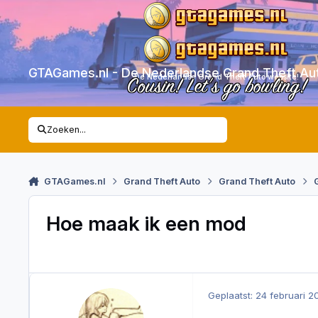
Skip to content
GTAGames.nl - De Nederlandse Grand Theft Au
De Nederlandse Grand Theft Auto website!
Cousin! Let’s go bowling!
Zoeken...
GTAGames.nl
Grand Theft Auto
Grand Theft Auto
Hoe maak ik een mod
Geplaatst:
24 februari 2