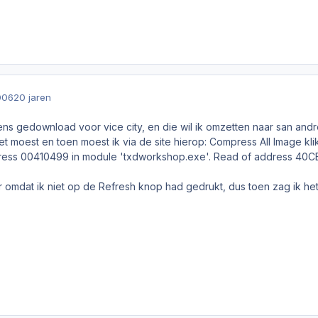
006
20 jaren
ens gedownload voor vice city, en die wil ik omzetten naar san an
het moest en toen moest ik via de site hierop: Compress All Image kli
ddress 00410499 in module 'txdworkshop.exe'. Read of address 40
r omdat ik niet op de Refresh knop had gedrukt, dus toen zag ik het 