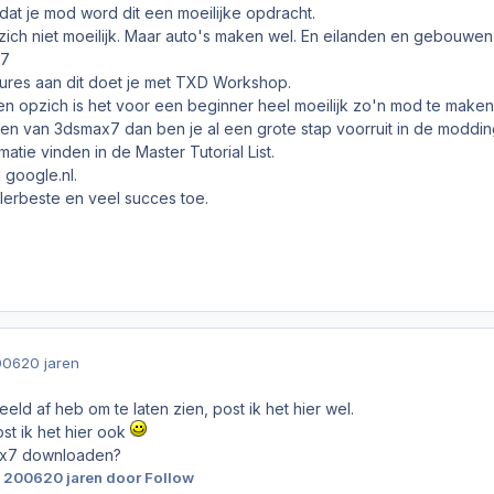
s dat je mod word dit een moeilijke opdracht.
zich niet moeilijk. Maar auto's maken wel. En eilanden en gebouwen
x7
xtures aan dit doet je met TXD Workshop.
 opzich is het voor een beginner heel moeilijk zo'n mod te maken
ren van 3dsmax7 dan ben je al een grote stap voorruit in de moddin
atie vinden in de Master Tutorial List.
 google.nl.
llerbeste en veel succes toe.
006
20 jaren
beeld af heb om te laten zien, post ik het hier wel.
ost ik het hier ook
max7 downloaden?
i 2006
20 jaren
door Follow