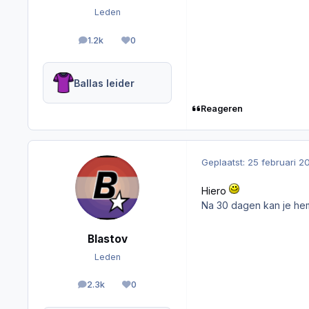
Leden
1.2k
0
berichten
Reputation
Ballas leider
Reageren
Geplaatst:
25 februari 2
Hiero
Na 30 dagen kan je h
Blastov
Leden
2.3k
0
berichten
Reputation