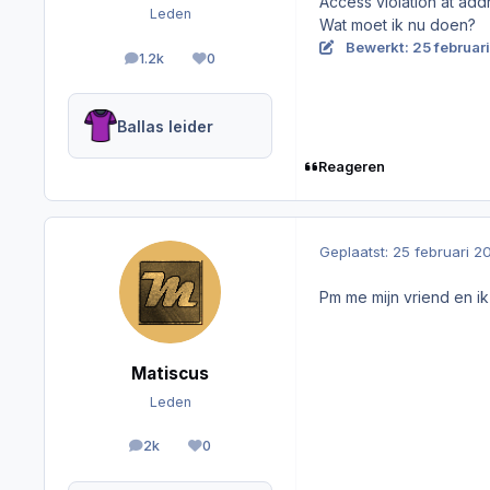
Access violation at a
Leden
Wat moet ik nu doen?
Bewerkt:
25 februar
1.2k
0
berichten
Reputation
Ballas leider
Reageren
Geplaatst:
25 februari 2
Pm me mijn vriend en ik 
Matiscus
Leden
2k
0
berichten
Reputation