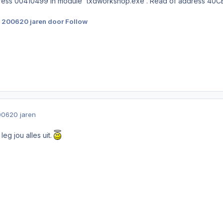
ddress 00410499 in module 'txdworkshop.exe'. Read of address 40
i 2006
20 jaren
door Follow
006
20 jaren
leg jou alles uit.