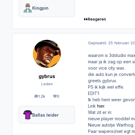
Kingpin
Reageren
Geplaatst:
25 februari 2
waarom is 3dstudio max
maar ja ik zag op een s
voor vice city was.
die auto kun je convert
gybrus
greets gybrus.
Leden
PS ik kijk wel effe.
EDIT1:
1.2k
0
berichten
Reputation
Ik heb hem weer gevonde
Link
hier
.
Wat zit er in:
Ballas leider
nieuw player moddel ma
Nieuw autotje Warthog.
Paar wapens(niet egt mo