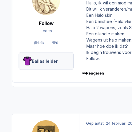
Hallo, ik wil een mod 
Dit wil ik veranderen/m
Een Halo skin.
Een banshee (Halo vlieg
Follow
Halo 2 wapens, zoals Sn
Leden
Een eilandje maken.
Wagens uit halo maken
1.2k
0
berichten
Reputation
Maar hoe doe ik dat?
Ik begin trouwens voor
Follow..
Ballas leider
Reageren
Geplaatst:
24 februari 2