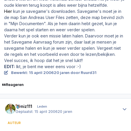
oude kleren terug koopt is alles weer bijna hetzelfde.
Hier
kun je savegame's downloaden. Savegame's moet je in
de map San Andreas User Files zetten, deze map bevind zich
in "Mijn Documenten". Als je hem daarin hebt gezet, kun je
daarna het spel starten en weer verder spelen.
Verder kun je ook een missie laten halen. Daarvoor moet je in
het Savegame Aanvraag forum zijn, daar laat je mensen je
savegame halen en kun je weer verder spelen. Vergeet niet
de regels en het voorbeeld even door te lezen/bekijken.
Veel succes, ik hoop dat het je snel lukt!!
EDIT:
Ikt, je bent me weer eens voor :-)
Bewerkt:
15 april 2006
20 jaren
door Ruurd31
Reageren
Author stats
deniz111
Leden
Geplaatst:
15 april 2006
20 jaren
AUTEUR