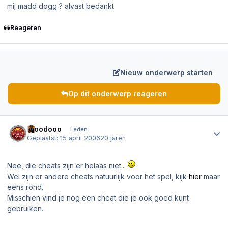
mij madd dogg ? alvast bedankt
Reageren
Nieuw onderwerp starten
Op dit onderwerp reageren
Author stats
Froodooo
Leden
Geplaatst:
15 april 2006
20 jaren
Nee, die cheats zijn er helaas niet...
Wel zijn er andere cheats natuurlijk voor het spel, kijk
hier
maar
eens rond.
Misschien vind je nog een cheat die je ook goed kunt
gebruiken.