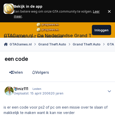
Skip to content
Bekijk in de app
×
Een betere weg om onze GTA community te volgen.
Leer
Sl
meer
.
Inloggen
GTAGames.nl - De Nederlandse Grand Theft Auto
De Nederlandse Grand Theft Auto website!
GTAGames.nl
Grand Theft Auto
Grand Theft Auto
GTA 
een code
Delen
Volgers
Author stats
deniz111
Leden
Geplaatst:
15 april 2006
20 jaren
is er een code voor ps2 of pc om een missie over te slaan of
makkelijk te maken want ik kan nie verder