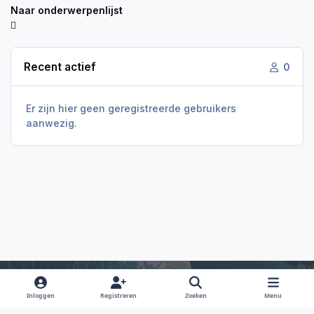
Naar onderwerpenlijst
Recent actief
0
Er zijn hier geen geregistreerde gebruikers
aanwezig.
Inloggen
Registreren
Zoeken
Menu
Light Mode
Dark Mode
System Preference
f
i
x
y
d