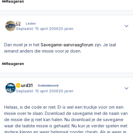
Reageren
Author stats
ikt
Leden
Geplaatst:
15 april 2006
20 jaren
Dan moet je in het
Savegame-aanvraagforum
zijn. Je laat
iemand anders die missie voor je doen.
Reageren
Author stats
Ruurd31
Geblokkeerd
Geplaatst:
15 april 2006
20 jaren
Helaas, is die code er niet. Er is wel een truckje voor om een
missie over te slaan. Download de savegame met de naam van
de missie die jij niet kan halen. Nu download je de savegame
waar die laatste missie is gehaald. Nu kun je verder spelen met
ándere kleren en weer helemaal zonder cheats. Als je weer je