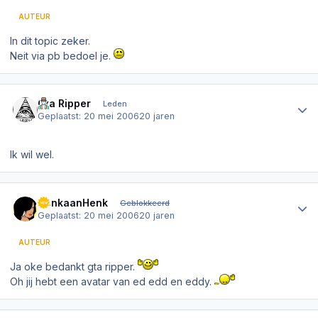
AUTEUR
In dit topic zeker.
Neit via pb bedoel je.
Author stats
Gta Ripper
Leden
Geplaatst:
20 mei 2006
20 jaren
Ik wil wel.
Author stats
DenkaanHenk
Geblokkeerd
Geplaatst:
20 mei 2006
20 jaren
AUTEUR
Ja oke bedankt gta ripper.
Oh jij hebt een avatar van ed edd en eddy.
Author stats