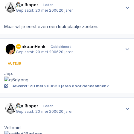
Gta Ripper
Leden
Geplaatst:
20 mei 2006
20 jaren
Maar wil je eerst even een leuk plaatje zoeken.
Author stats
DenkaanHenk
Geblokkeerd
Geplaatst:
20 mei 2006
20 jaren
AUTEUR
Jep.
Bewerkt:
20 mei 2006
20 jaren
door denkaanhenk
Author stats
Gta Ripper
Leden
Geplaatst:
20 mei 2006
20 jaren
Voltooid