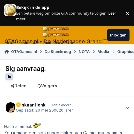
Skip to content
Bekijk in de app
×
Een betere weg om onze GTA community te volgen.
Leer
Sl
meer
.
Inloggen
GTAGames.nl - De Nederlandse Grand Theft Auto
De Nederlandse Grand Theft Auto website!
GTAGames.nl
De Stamkroeg
NOTA
Media
Graphics
Sig aanvraag.
Delen
Volgers
Author stats
DenkaanHenk
Geblokkeerd
Geplaatst:
20 mei 2006
20 jaren
Hallo allemaal.
Zou iemand een sig kunnen maken van CJ met mijn naam er