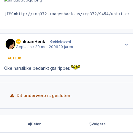
[IMG=http://img372.imageshack.us/img372/9454/untitled3
Author stats
DenkaanHenk
Geblokkeerd
Geplaatst:
20 mei 2006
20 jaren
AUTEUR
Oke harstikke bedankt gta ripper.
Dit onderwerp is gesloten.
Delen
Volgers