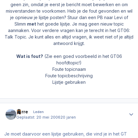
geen zin, omdat je eerst je bericht moet bewerken en om
misverstanden te voorkomen. Heb je de fout gevonden en wil
je opnieuw je lijstje posten? Stuur dan een PB naar Levi of
Slimm
met
het goede lijstje. Je mag geen nieuw topic
aanmaken. Voor verdere vragen kan je terecht in het GT06:
Talk Topic. Je kunt alles en altijd vragen, ik weet niet of je altijd
antwoord krijgt.
Wat is fout?
(Zie een goed voorbeeld in het GT06
hoofdtopic!)
Foute topicnaam
Foute topicbeschrijving
Lijstje gebruiken
Author stats
Ferre
Leden
Geplaatst:
20 mei 2006
20 jaren
Je moet daarvoor een lijstje gebruiken, die vind je in het GT