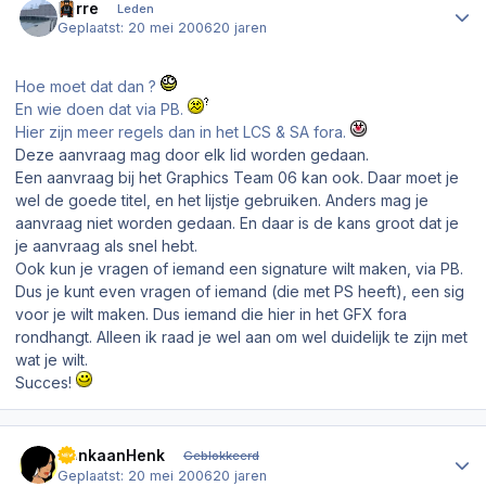
Ferre
Leden
Geplaatst:
20 mei 2006
20 jaren
Hoe moet dat dan ?
En wie doen dat via PB.
Hier zijn meer regels dan in het LCS & SA fora.
Deze aanvraag mag door elk lid worden gedaan.
Een aanvraag bij het Graphics Team 06 kan ook. Daar moet je
wel de goede titel, en het lijstje gebruiken. Anders mag je
aanvraag niet worden gedaan. En daar is de kans groot dat je
je aanvraag als snel hebt.
Ook kun je vragen of iemand een signature wilt maken, via PB.
Dus je kunt even vragen of iemand (die met PS heeft), een sig
voor je wilt maken. Dus iemand die hier in het GFX fora
rondhangt. Alleen ik raad je wel aan om wel duidelijk te zijn met
wat je wilt.
Succes!
Author stats
DenkaanHenk
Geblokkeerd
Geplaatst:
20 mei 2006
20 jaren