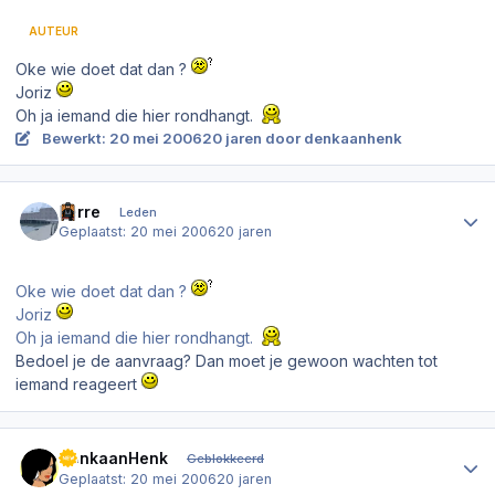
AUTEUR
Oke wie doet dat dan ?
Joriz
Oh ja iemand die hier rondhangt.
Bewerkt:
20 mei 2006
20 jaren
door denkaanhenk
Author stats
Ferre
Leden
Geplaatst:
20 mei 2006
20 jaren
Oke wie doet dat dan ?
Joriz
Oh ja iemand die hier rondhangt.
Bedoel je de aanvraag? Dan moet je gewoon wachten tot
iemand reageert
Author stats
DenkaanHenk
Geblokkeerd
Geplaatst:
20 mei 2006
20 jaren