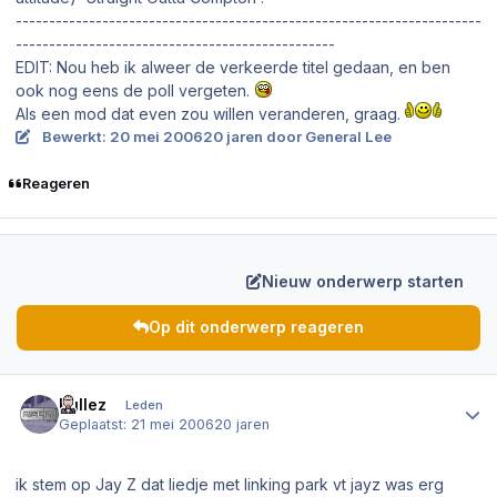
----------------------------------------------------------------------
------------------------------------------------
EDIT: Nou heb ik alweer de verkeerde titel gedaan, en ben
ook nog eens de poll vergeten.
Als een mod dat even zou willen veranderen, graag.
Bewerkt:
20 mei 2006
20 jaren
door General Lee
Reageren
Nieuw onderwerp starten
Op dit onderwerp reageren
Author stats
Rullez
Leden
Geplaatst:
21 mei 2006
20 jaren
ik stem op Jay Z dat liedje met linking park vt jayz was erg