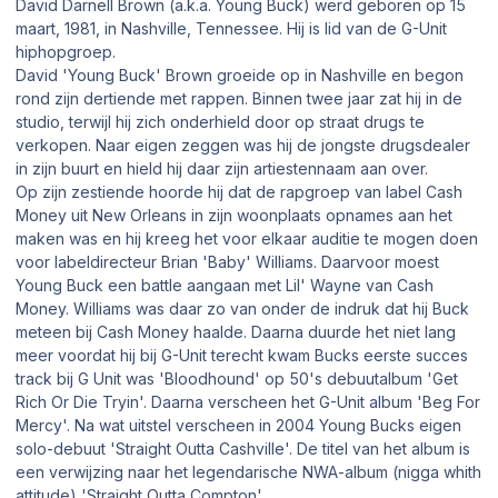
David Darnell Brown (a.k.a. Young Buck) werd geboren op 15
maart, 1981, in Nashville, Tennessee. Hij is lid van de G-Unit
hiphopgroep.
David 'Young Buck' Brown groeide op in Nashville en begon
rond zijn dertiende met rappen. Binnen twee jaar zat hij in de
studio, terwijl hij zich onderhield door op straat drugs te
verkopen. Naar eigen zeggen was hij de jongste drugsdealer
in zijn buurt en hield hij daar zijn artiestennaam aan over.
Op zijn zestiende hoorde hij dat de rapgroep van label Cash
Money uit New Orleans in zijn woonplaats opnames aan het
maken was en hij kreeg het voor elkaar auditie te mogen doen
voor labeldirecteur Brian 'Baby' Williams. Daarvoor moest
Young Buck een battle aangaan met Lil' Wayne van Cash
Money. Williams was daar zo van onder de indruk dat hij Buck
meteen bij Cash Money haalde. Daarna duurde het niet lang
meer voordat hij bij G-Unit terecht kwam Bucks eerste succes
track bij G Unit was 'Bloodhound' op 50's debuutalbum 'Get
Rich Or Die Tryin'. Daarna verscheen het G-Unit album 'Beg For
Mercy'. Na wat uitstel verscheen in 2004 Young Bucks eigen
solo-debuut 'Straight Outta Cashville'. De titel van het album is
een verwijzing naar het legendarische NWA-album (nigga whith
attitude) 'Straight Outta Compton'.