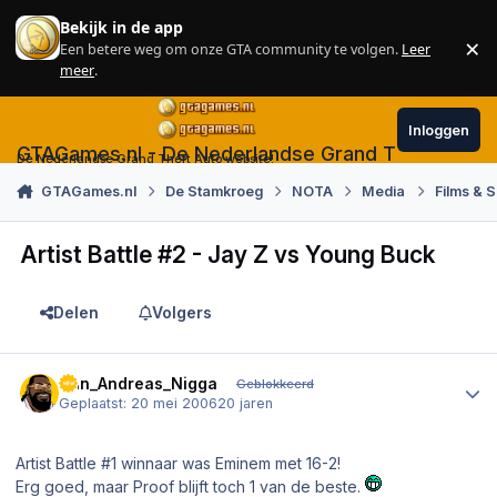
Skip to content
Bekijk in de app
×
Een betere weg om onze GTA community te volgen.
Leer
Sl
meer
.
Inloggen
GTAGames.nl - De Nederlandse Grand Theft Auto
De Nederlandse Grand Theft Auto website!
GTAGames.nl
De Stamkroeg
NOTA
Media
Films & S
Artist Battle #2 - Jay Z vs Young Buck
Delen
Volgers
Author stats
San_Andreas_Nigga
Geblokkeerd
Geplaatst:
20 mei 2006
20 jaren
Artist Battle #1 winnaar was Eminem met 16-2!
Erg goed, maar Proof blijft toch 1 van de beste.