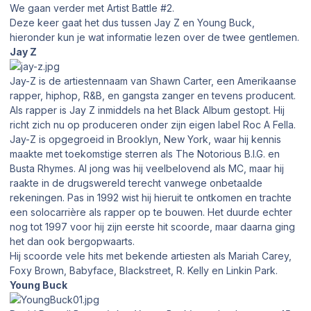
We gaan verder met Artist Battle #2.
Deze keer gaat het dus tussen Jay Z en Young Buck,
hieronder kun je wat informatie lezen over de twee gentlemen.
Jay Z
Jay-Z is de artiestennaam van Shawn Carter, een Amerikaanse
rapper, hiphop, R&B, en gangsta zanger en tevens producent.
Als rapper is Jay Z inmiddels na het Black Album gestopt. Hij
richt zich nu op produceren onder zijn eigen label Roc A Fella.
Jay-Z is opgegroeid in Brooklyn, New York, waar hij kennis
maakte met toekomstige sterren als The Notorious B.I.G. en
Busta Rhymes. Al jong was hij veelbelovend als MC, maar hij
raakte in de drugswereld terecht vanwege onbetaalde
rekeningen. Pas in 1992 wist hij hieruit te ontkomen en trachte
een solocarrière als rapper op te bouwen. Het duurde echter
nog tot 1997 voor hij zijn eerste hit scoorde, maar daarna ging
het dan ook bergopwaarts.
Hij scoorde vele hits met bekende artiesten als Mariah Carey,
Foxy Brown, Babyface, Blackstreet, R. Kelly en Linkin Park.
Young Buck