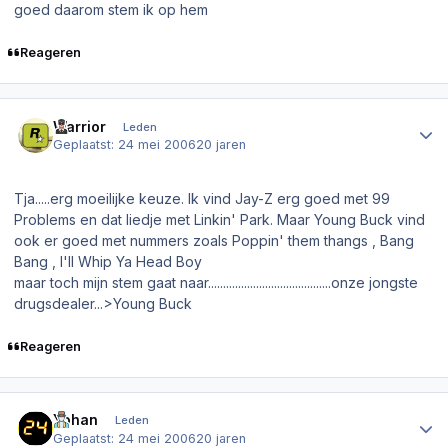
goed daarom stem ik op hem
Reageren
Author stats
Warrior
Leden
Geplaatst:
24 mei 2006
20 jaren
Tja.....erg moeilijke keuze. Ik vind Jay-Z erg goed met 99
Problems en dat liedje met Linkin' Park. Maar Young Buck vind
ook er goed met nummers zoals Poppin' them thangs , Bang
Bang , I'll Whip Ya Head Boy
maar toch mijn stem gaat naar.........................................onze jongste
drugsdealer...>Young Buck
Reageren
Author stats
Yohan
Leden
Geplaatst:
24 mei 2006
20 jaren