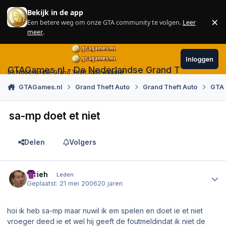
Skip to content
Bekijk in de app
×
Een betere weg om onze GTA community te volgen.
Leer
Sl
meer
.
Inloggen
GTAGames.nl - De Nederlandse Grand Theft Auto
De Nederlandse Grand Theft Auto website!
GTAGames.nl
Grand Theft Auto
Grand Theft Auto
GTA 
sa-mp doet et niet
Delen
Volgers
Author stats
Wrieh
Leden
Geplaatst:
21 mei 2006
20 jaren
hoi ik heb sa-mp maar nuwil ik em spelen en doet ie et niet
vroeger deed ie et wel hij geeft de foutmeldindat ik niet de