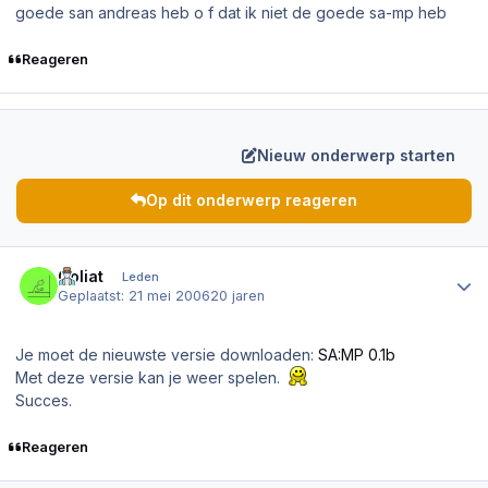
goede san andreas heb o f dat ik niet de goede sa-mp heb
Reageren
Nieuw onderwerp starten
Op dit onderwerp reageren
Author stats
Goliat
Leden
Geplaatst:
21 mei 2006
20 jaren
Je moet de nieuwste versie downloaden:
SA:MP 0.1b
Met deze versie kan je weer spelen.
Succes.
Reageren