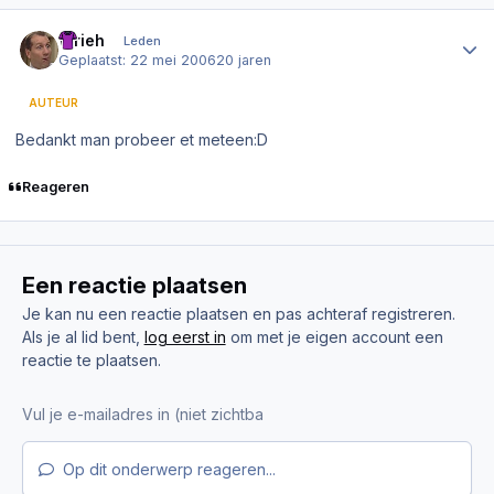
Author stats
Wrieh
Leden
Geplaatst:
22 mei 2006
20 jaren
AUTEUR
Bedankt man probeer et meteen:D
Reageren
Een reactie plaatsen
Je kan nu een reactie plaatsen en pas achteraf registreren.
Als je al lid bent,
log eerst in
om met je eigen account een
reactie te plaatsen.
Op dit onderwerp reageren...