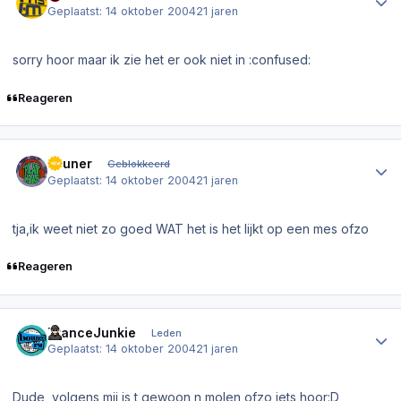
Geplaatst:
14 oktober 2004
21 jaren
sorry hoor maar ik zie het er ook niet in :confused:
Reageren
Author stats
liltuner
Geblokkeerd
Geplaatst:
14 oktober 2004
21 jaren
tja,ik weet niet zo goed WAT het is het lijkt op een mes ofzo
Reageren
Author stats
TranceJunkie
Leden
Geplaatst:
14 oktober 2004
21 jaren
Dude, volgens mij is t gewoon n molen ofzo iets hoor:D