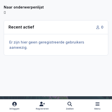
Naar onderwerpenlijst
Recent actief
0
Er zijn hier geen geregistreerde gebruikers
aanwezig.
Inloggen
Registreren
Zoeken
Menu
Light Mode
Dark Mode
System Preference
f
i
x
y
d