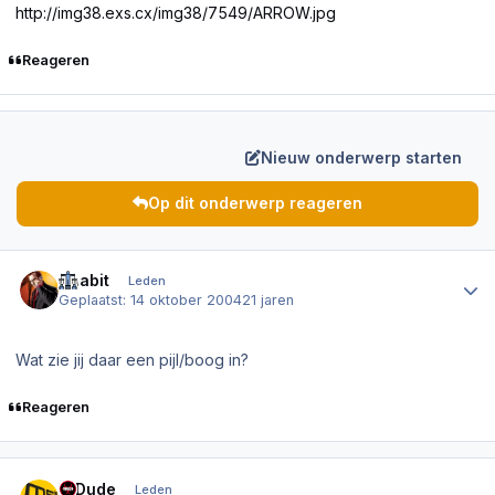
http://img38.exs.cx/img38/7549/ARROW.jpg
Reageren
Nieuw onderwerp starten
Op dit onderwerp reageren
Author stats
Thabit
Leden
Geplaatst:
14 oktober 2004
21 jaren
Wat zie jij daar een pijl/boog in?
Reageren
Author stats
Q Dude
Leden