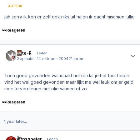
AUTEUR
jah sorry ik kon er zelf ook niks uit halen ik dacht mischien jullie
Reageren
Author stats
Pete-R
Leden
Geplaatst:
14 oktober 2004
21 jaren
Toch goed gevonden wat maakt het uit dat je het fout heb ik
vind het wel goed gevonden maar lijkt me wel leuk om er geld
mee te verdienen met olie winnen of zo
Reageren
1 year later...
Author stats
tuinsnoeier
Leden