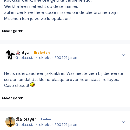
Rockstar denkt met olie geld te verdienen :lol:
Werkt alleen niet echt op deze manier.
Zullen denk wel hele coole missies om de olie bronnen zijn.
Mischien kan je ze zelfs opblazen!
Reageren
Author stats
Lantyz
Ereleden
Geplaatst:
14 oktober 2004
21 jaren
Het is inderdaad een ja-knikker. Was niet te zien bij die eerste
screen omdat dat kleine plaatje erover heen staat. :rolleyes:
Case closed!
Reageren
Author stats
gta player
Leden
Geplaatst:
14 oktober 2004
21 jaren