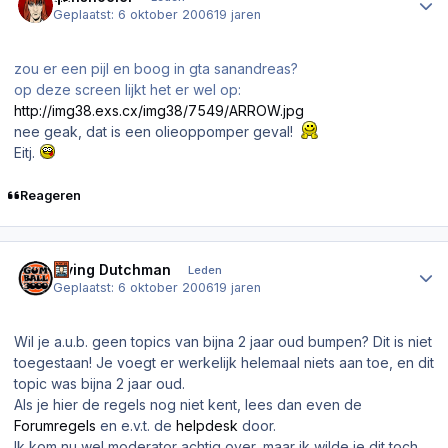
Geplaatst:
6 oktober 2006
19 jaren
zou er een pijl en boog in gta sanandreas?
op deze screen lijkt het er wel op:
http://img38.exs.cx/img38/7549/ARROW.jpg
nee geak, dat is een olieoppomper geval!
Eitj.
Reageren
Author stats
Flying Dutchman
Leden
Geplaatst:
6 oktober 2006
19 jaren
Wil je a.u.b. geen topics van bijna 2 jaar oud bumpen? Dit is niet
toegestaan! Je voegt er werkelijk helemaal niets aan toe, en dit
topic was bijna 2 jaar oud.
Als je hier de regels nog niet kent, lees dan even de
Forumregels
en e.v.t. de
helpdesk
door.
Ik kom nu wel moderator achtig over, maar ik wilde je dit toch