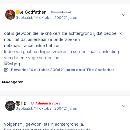
Author stats
The Godfather
Geblokkeerd
Geplaatst:
14 oktober 2004
21 jaren
dat is gewoon die ja-knikker( zie achtergrond), dat bedoel ik
nou met dat amerikaanse onderzoeken.
netzoals trancejunkie het zei :
Iedereen gaat nu dingen zoeken in screens naar aanleiding
van die ene vage screenshot
Bewerkt:
14 oktober 2004
21 jaren
door The Godfather
Reageren
Author stats
Joriz
Administrators
Geplaatst:
14 oktober 2004
21 jaren
volgensmij gewoon iets in achtergrond ja.