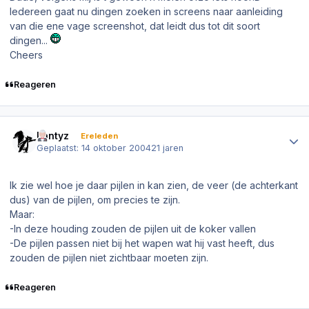
Iedereen gaat nu dingen zoeken in screens naar aanleiding
van die ene vage screenshot, dat leidt dus tot dit soort
dingen...
Cheers
Reageren
Author stats
Lantyz
Ereleden
Geplaatst:
14 oktober 2004
21 jaren
Ik zie wel hoe je daar pijlen in kan zien, de veer (de achterkant
dus) van de pijlen, om precies te zijn.
Maar:
-In deze houding zouden de pijlen uit de koker vallen
-De pijlen passen niet bij het wapen wat hij vast heeft, dus
zouden de pijlen niet zichtbaar moeten zijn.
Reageren