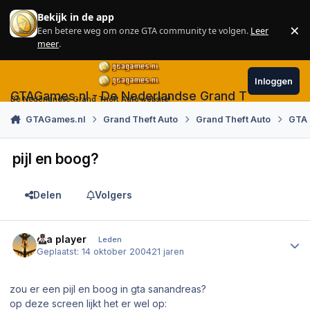
Skip to content
Bekijk in de app
×
Een betere weg om onze GTA community te volgen.
Leer
Sl
meer
.
Inloggen
GTAGames.nl - De Nederlandse Grand Theft Auto
De Nederlandse Grand Theft Auto website!
GTAGames.nl
Grand Theft Auto
Grand Theft Auto
GTA 
pijl en boog?
Delen
Volgers
Author stats
gta player
Leden
Geplaatst:
14 oktober 2004
21 jaren
zou er een pijl en boog in gta sanandreas?
op deze screen lijkt het er wel op: