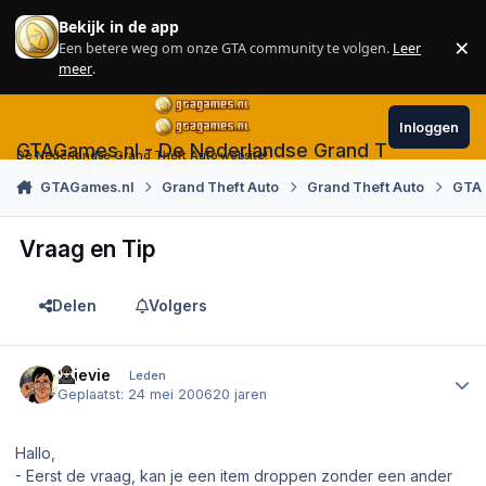
Skip to content
Bekijk in de app
×
Een betere weg om onze GTA community te volgen.
Leer
Sl
meer
.
Inloggen
GTAGames.nl - De Nederlandse Grand Theft Auto
De Nederlandse Grand Theft Auto website!
GTAGames.nl
Grand Theft Auto
Grand Theft Auto
GTA 
Vraag en Tip
Delen
Volgers
Author stats
Stievie
Leden
Geplaatst:
24 mei 2006
20 jaren
Hallo,
- Eerst de vraag, kan je een item droppen zonder een ander