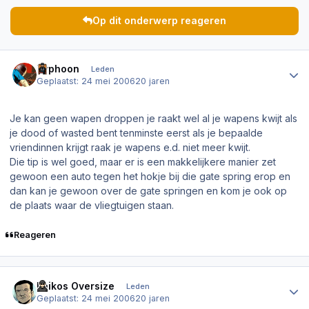
Op dit onderwerp reageren
Author stats
Typhoon
Leden
Geplaatst:
24 mei 2006
20 jaren
Je kan geen wapen droppen je raakt wel al je wapens kwijt als
je dood of wasted bent tenminste eerst als je bepaalde
vriendinnen krijgt raak je wapens e.d. niet meer kwijt.
Die tip is wel goed, maar er is een makkelijkere manier zet
gewoon een auto tegen het hokje bij die gate spring erop en
dan kan je gewoon over de gate springen en kom je ook op
de plaats waar de vliegtuigen staan.
Reageren
Author stats
Laikos Oversize
Leden
Geplaatst:
24 mei 2006
20 jaren