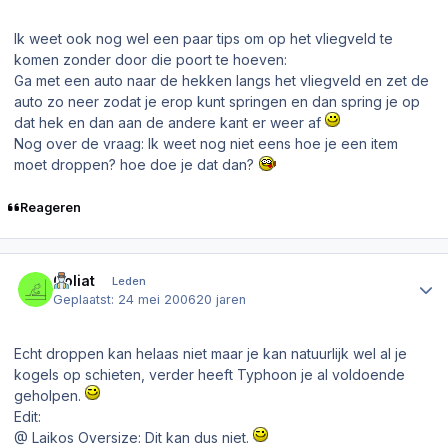
Ik weet ook nog wel een paar tips om op het vliegveld te
komen zonder door die poort te hoeven:
Ga met een auto naar de hekken langs het vliegveld en zet de
auto zo neer zodat je erop kunt springen en dan spring je op
dat hek en dan aan de andere kant er weer af
Nog over de vraag: Ik weet nog niet eens hoe je een item
moet droppen? hoe doe je dat dan?
Reageren
Author stats
Goliat
Leden
Geplaatst:
24 mei 2006
20 jaren
Echt droppen kan helaas niet maar je kan natuurlijk wel al je
kogels op schieten, verder heeft Typhoon je al voldoende
geholpen.
Edit:
@ Laikos Oversize: Dit kan dus niet.