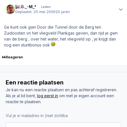
Author stats
B.I.G._-M_*
Leden
Geplaatst:
25 mei 2006
20 jaren
Ge kunt ook gwn Door die Tunnel door de Berg ten
Zuidoosten vn het vliegveld Plankgas geven, dan rijd je gwn
van de berg , over het water, het vliegveld op , je krijgt dan
nog een stuntbonus ook
Reageren
Een reactie plaatsen
Je kan nu een reactie plaatsen en pas achteraf registreren.
Als je al lid bent,
log eerst in
om met je eigen account een
reactie te plaatsen.