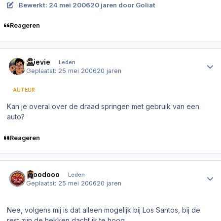
Bewerkt:
24 mei 2006
20 jaren
door Goliat
Reageren
Author stats
Stievie
Leden
Geplaatst:
25 mei 2006
20 jaren
AUTEUR
Kan je overal over de draad springen met gebruik van een
auto?
Reageren
Author stats
Froodooo
Leden
Geplaatst:
25 mei 2006
20 jaren
Nee, volgens mij is dat alleen mogelijk bij Los Santos, bij de
rest zijn de hekken dacht ik te hoog.