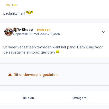
AUTEUR
bedankt man!
Author stats
GTA-Sheep
Ereleden
Geplaatst:
30 mei 2006
20 jaren
En weer verlaat een tevreden klant het pand. Dank Bling voor
de savegame en topic gesloten
Dit onderwerp is gesloten.
Delen
Volgers