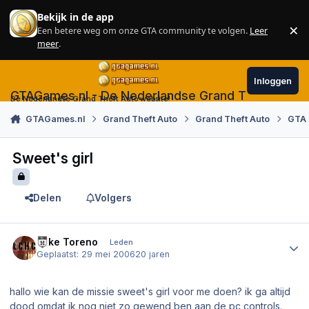
Skip to content
Bekijk in de app
×
Een betere weg om onze GTA community te volgen.
Leer
Sl
meer
.
Inloggen
GTAGames.nl - De Nederlandse Grand Theft Auto
De Nederlandse Grand Theft Auto website!
GTAGames.nl
Grand Theft Auto
Grand Theft Auto
GTA 
Sweet's girl
Delen
Volgers
Author stats
Mike Toreno
Leden
Geplaatst:
29 mei 2006
20 jaren
hallo wie kan de missie sweet's girl voor me doen? ik ga altijd
dood omdat ik nog niet zo gewend ben aan de pc controls.