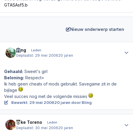
GTASAsf5.b
Nieuw onderwerp starten
Author stats
Bling
Leden
Geplaatst:
29 mei 2006
20 jaren
Gehaald:
Sweet's girl
Beloning:
Respect+
Ik heb geen cheats of mods gebruikt. Savegame zit in de
bijlage
Veel succes nog met de volgende missies
Bewerkt:
29 mei 2006
20 jaren
door Bling
Author stats
Mike Toreno
Leden
Geplaatst:
30 mei 2006
20 jaren