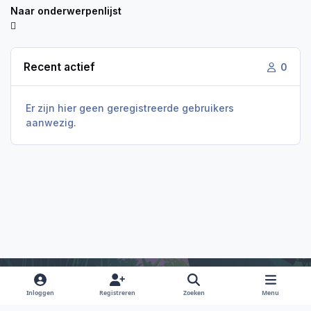
Naar onderwerpenlijst
Recent actief
0
Er zijn hier geen geregistreerde gebruikers
aanwezig.
Inloggen
Registreren
Zoeken
Menu
Light Mode
Dark Mode
System Preference
f
i
x
y
d