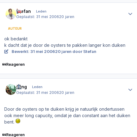
Author stats
Stefan
Leden
Geplaatst:
31 mei 2006
20 jaren
AUTEUR
ok bedankt
k dacht dat je door de oysters te pakken langer kon duiken
Bewerkt:
31 mei 2006
20 jaren
door Stefan
Reageren
Author stats
Bling
Leden
Geplaatst:
31 mei 2006
20 jaren
Door de oysters op te duiken krijg je natuurlijk ondertussen
ook meer long capucity, omdat je dan constant aan het duiken
bent.
Reageren