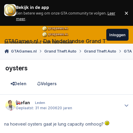
Skip to content
Bekijk in de app
×
Een betere weg om onze GTA community te volgen.
Leer
Sl
meer
.
Inloggen
GTAGames.nl - De Nederlandse Grand Theft Auto
De Nederlandse Grand Theft Auto website!
GTAGames.nl
Grand Theft Auto
Grand Theft Auto
GTA 
oysters
Delen
Volgers
Author stats
Stefan
Leden
Geplaatst:
31 mei 2006
20 jaren
na hoeveel oysters gaat je lung capacity omhoog?