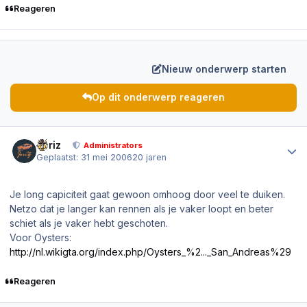
Reageren
Nieuw onderwerp starten
Op dit onderwerp reageren
Author stats
Joriz
Administrators
Geplaatst:
31 mei 2006
20 jaren
Je long capiciteit gaat gewoon omhoog door veel te duiken.
Netzo dat je langer kan rennen als je vaker loopt en beter
schiet als je vaker hebt geschoten.
Voor Oysters:
http://nl.wikigta.org/index.php/Oysters_%2..._San_Andreas%29
Reageren