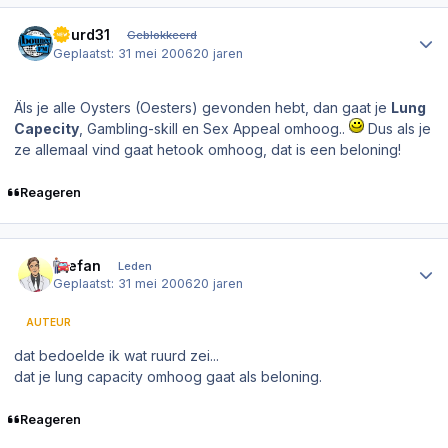
Author stats
Ruurd31
Geblokkeerd
Geplaatst:
31 mei 2006
20 jaren
Äls je alle Oysters (Oesters) gevonden hebt, dan gaat je
Lung
Capecity
, Gambling-skill en Sex Appeal omhoog..
Dus als je
ze allemaal vind gaat hetook omhoog, dat is een beloning!
Reageren
Author stats
Stefan
Leden
Geplaatst:
31 mei 2006
20 jaren
AUTEUR
dat bedoelde ik wat ruurd zei...
dat je lung capacity omhoog gaat als beloning.
Reageren