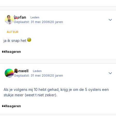
Author stats
Stefan
Leden
Geplaatst:
31 mei 2006
20 jaren
AUTEUR
ja ik snap het
Reageren
Author stats
Donwell
Leden
Geplaatst:
31 mei 2006
20 jaren
Als je volgens mij 10 hebt gehad, krijg je om de 5 oysters een
stukje meer (weet t niet zeker).
Reageren