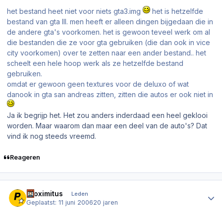
het bestand heet niet voor niets gta3.img
het is hetzelfde
bestand van gta III. men heeft er alleen dingen bijgedaan die in
de andere gta's voorkomen. het is gewoon teveel werk om al
die bestanden die ze voor gta gebruiken (die dan ook in vice
city voorkomen) over te zetten naar een ander bestand.. het
scheelt een hele hoop werk als ze hetzelfde bestand
gebruiken.
omdat er gewoon geen textures voor de deluxo of wat
danook in gta san andreas zitten, zitten die autos er ook niet in
Ja ik begrijp het. Het zou anders inderdaad een heel geklooi
worden. Maar waarom dan maar een deel van de auto's? Dat
vind ik nog steeds vreemd.
Reageren
Author stats
Proximitus
Leden
Geplaatst:
11 juni 2006
20 jaren