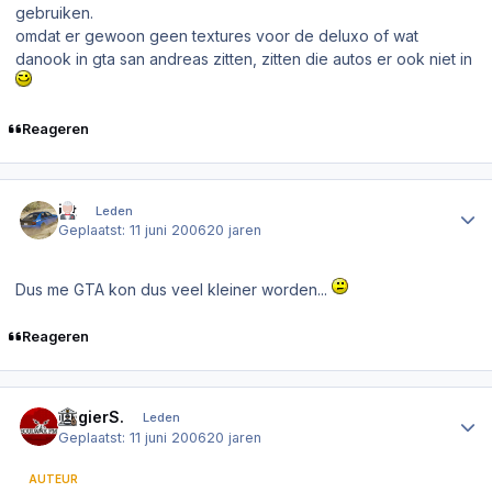
gebruiken.
omdat er gewoon geen textures voor de deluxo of wat
danook in gta san andreas zitten, zitten die autos er ook niet in
Reageren
Author stats
ikt
Leden
Geplaatst:
11 juni 2006
20 jaren
Dus me GTA kon dus veel kleiner worden...
Reageren
Author stats
RogierS.
Leden
Geplaatst:
11 juni 2006
20 jaren
AUTEUR