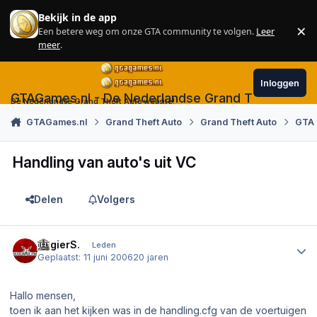
Skip to content
Bekijk in de app
×
Een betere weg om onze GTA community te volgen.
Leer
Sl
meer
.
Inloggen
GTAGames.nl - De Nederlandse Grand Theft Auto
De Nederlandse Grand Theft Auto website!
GTAGames.nl
Grand Theft Auto
Grand Theft Auto
GTA 
Handling van auto's uit VC
Delen
Volgers
Author stats
RogierS.
Leden
Geplaatst:
11 juni 2006
20 jaren
Hallo mensen,
toen ik aan het kijken was in de handling.cfg van de voertuigen