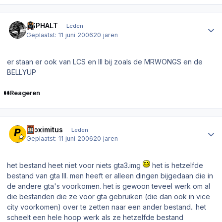
Author stats
ASPHALT
Leden
Geplaatst:
11 juni 2006
20 jaren
er staan er ook van LCS en III bij zoals de MRWONGS en de
BELLYUP
Reageren
Author stats
Proximitus
Leden
Geplaatst:
11 juni 2006
20 jaren
het bestand heet niet voor niets gta3.img
het is hetzelfde
bestand van gta III. men heeft er alleen dingen bijgedaan die in
de andere gta's voorkomen. het is gewoon teveel werk om al
die bestanden die ze voor gta gebruiken (die dan ook in vice
city voorkomen) over te zetten naar een ander bestand.. het
scheelt een hele hoop werk als ze hetzelfde bestand