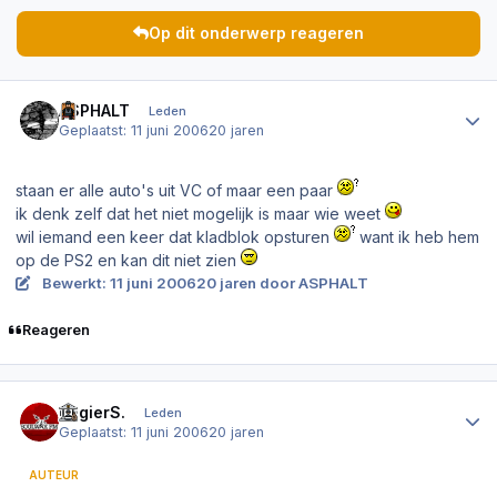
Op dit onderwerp reageren
Author stats
ASPHALT
Leden
Geplaatst:
11 juni 2006
20 jaren
staan er alle auto's uit VC of maar een paar
ik denk zelf dat het niet mogelijk is maar wie weet
wil iemand een keer dat kladblok opsturen
want ik heb hem
op de PS2 en kan dit niet zien
Bewerkt:
11 juni 2006
20 jaren
door ASPHALT
Reageren
Author stats
RogierS.
Leden
Geplaatst:
11 juni 2006
20 jaren
AUTEUR