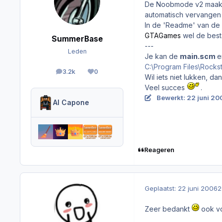
De Noobmode v2 maakt 
automatisch vervangen 
In de 'Readme' van de 
GTAGames
wel de besta
SummerBase
---
Leden
Je kan de
main.scm
e
C:\Program Files\Rocks
3.2k
0
berichten
Reputation
Wil iets niet lukken, da
Veel succes
.
Bewerkt:
22 juni 20
Al Capone
Reageren
Geplaatst:
22 juni 2006
2
Zeer bedankt
ook vo