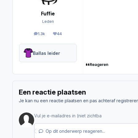
Fuffie
Leden
1.3k
44
berichten
Reputation
Ballas leider
Reageren
Een reactie plaatsen
Je kan nu een reactie plaatsen en pas achteraf registreren. 
Op dit onderwerp reageren...