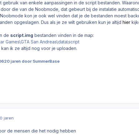
gebruik van enkele aanpassingen in de script bestanden. Waaron
door die van de Noobmode, dat gebeurt bij de instalatie automatisc
Noobmode kon je ook wel vinden dat je de bestanden moest backup
nden opgeslagen. Dus als je ze wilt gebruiken kun je altijd
hier
kijk
n de
script.img
bestanden vinden in de map:
tar Games\GTA San Andreas\data\script
n kan ik ze altijd nog voor je uploaden.
06
20 jaren
door SummerBase
0 jaren
or de mensen die het nodig hebben