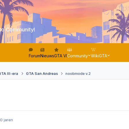
to Community!
Forum
Nieuws
GTA VI
Community
WikiGTA
GTA III-era
GTA San Andreas
noobmode v.2
0 jaren