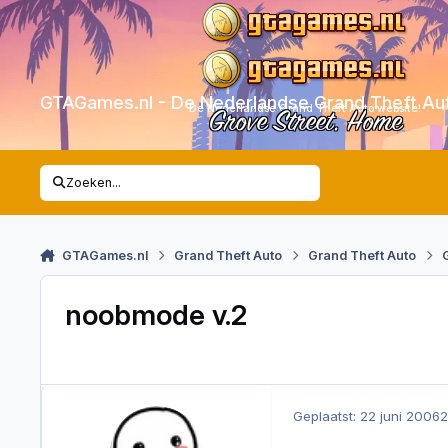
Skip to content
GTAGames.nl - De Nederlandse Grand Theft Au
De Nederlandse Grand Theft Auto website!
Grove Street. Home
Zoeken...
GTAGames.nl
Grand Theft Auto
Grand Theft Auto
noobmode v.2
Geplaatst:
22 juni 2006
2