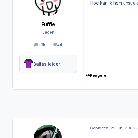
Hoe kan ik hem unstral
Fuffie
Leden
1.3k
44
berichten
Reputation
Ballas leider
Reageren
Geplaatst:
22 juni 2006
2