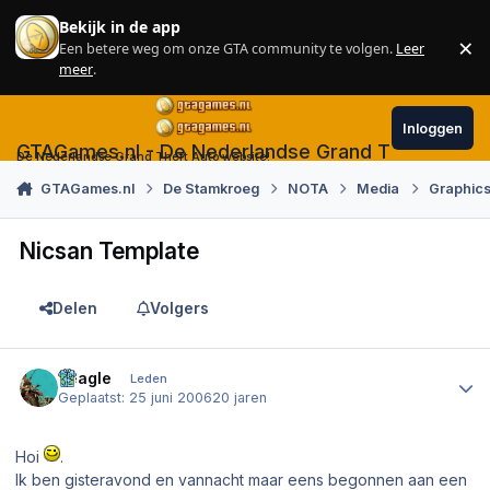
Skip to content
Bekijk in de app
×
Een betere weg om onze GTA community te volgen.
Leer
Sl
meer
.
Inloggen
GTAGames.nl - De Nederlandse Grand Theft Auto
De Nederlandse Grand Theft Auto website!
GTAGames.nl
De Stamkroeg
NOTA
Media
Graphics
Nicsan Template
Delen
Volgers
Author stats
deagle
Leden
Geplaatst:
25 juni 2006
20 jaren
Hoi
.
Ik ben gisteravond en vannacht maar eens begonnen aan een