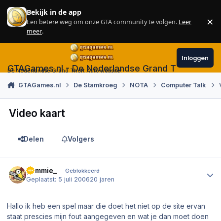
Skip to content
Bekijk in de app
×
Een betere weg om onze GTA community te volgen.
Leer
Sl
meer
.
Inloggen
GTAGames.nl - De Nederlandse Grand Theft Auto
De Nederlandse Grand Theft Auto website!
GTAGames.nl
De Stamkroeg
NOTA
Computer Talk
Video kaart
Delen
Volgers
Author stats
gammie_
Geblokkeerd
Geplaatst:
5 juli 2006
20 jaren
Hallo ik heb een spel maar die doet het niet op de site ervan
staat prescies mijn fout aangegeven en wat je dan moet doen