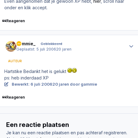
Even aangenomen dat je gewoon XP hebt,
hier
, scroll naar
onder en klik accept.
Reageren
Author stats
gammie_
Geblokkeerd
Geplaatst:
5 juli 2006
20 jaren
AUTEUR
Hartstike Bedankt het is gelukt
ps: heb inderdaad XP
Bewerkt:
6 juli 2006
20 jaren
door gammie
Reageren
Een reactie plaatsen
Je kan nu een reactie plaatsen en pas achteraf registreren.