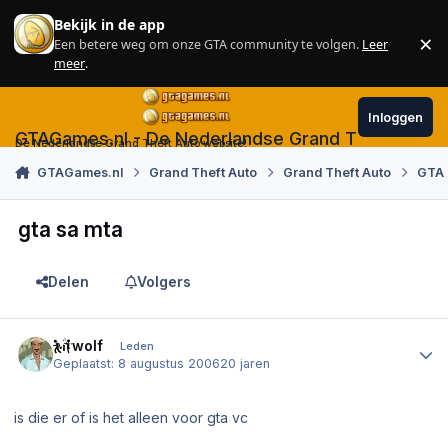
Skip to content
Bekijk in de app
×
Een betere weg om onze GTA community te volgen.
Leer
Sl
meer
.
Inloggen
GTAGames.nl - De Nederlandse Grand Theft Auto
De Nederlandse Grand Theft Auto website!
GTAGames.nl
Grand Theft Auto
Grand Theft Auto
GTA 
gta sa mta
Delen
Volgers
Author stats
airwolf
Leden
Geplaatst:
8 augustus 2006
20 jaren
is die er of is het alleen voor gta vc