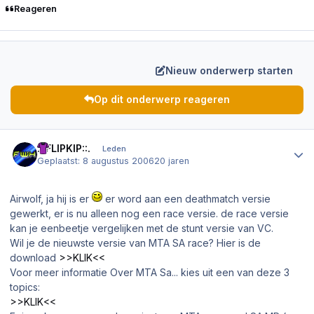
Reageren
Nieuw onderwerp starten
Op dit onderwerp reageren
Author stats
.::FLIPKIP::.
Leden
Geplaatst:
8 augustus 2006
20 jaren
Airwolf, ja hij is er
er word aan een deathmatch versie
gewerkt, er is nu alleen nog een race versie. de race versie
kan je eenbeetje vergelijken met de stunt versie van VC.
Wil je de nieuwste versie van MTA SA race? Hier is de
download
>>KLIK<<
Voor meer informatie Over MTA Sa... kies uit een van deze 3
topics:
>>KLIK<<