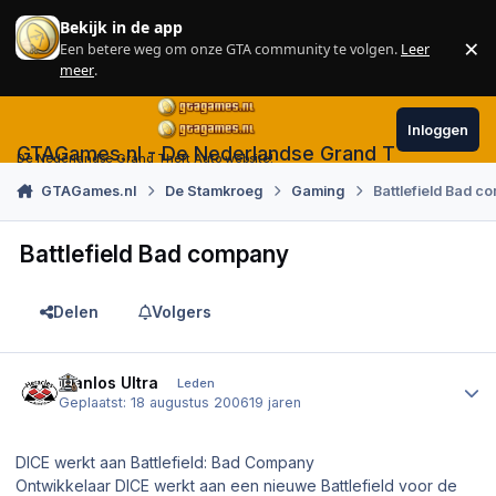
Skip to content
Bekijk in de app
×
Een betere weg om onze GTA community te volgen.
Leer
Sl
meer
.
Inloggen
GTAGames.nl - De Nederlandse Grand Theft Auto
De Nederlandse Grand Theft Auto website!
GTAGames.nl
De Stamkroeg
Gaming
Battlefield Bad 
Battlefield Bad company
Delen
Volgers
Author stats
Planlos Ultra
Leden
Geplaatst:
18 augustus 2006
19 jaren
DICE werkt aan Battlefield: Bad Company
Ontwikkelaar DICE werkt aan een nieuwe Battlefield voor de