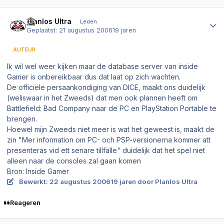
Author stats
Planlos Ultra
Leden
Geplaatst:
21 augustus 2006
19 jaren
AUTEUR
Ik wil wel weer kijken maar de database server van inside
Gamer is onbereikbaar dus dat laat op zich wachten.
De officiële persaankondiging van DICE, maakt ons duidelijk
(weliswaar in het Zweeds) dat men ook plannen heeft om
Battlefield: Bad Company naar de PC en PlayStation Portable te
brengen.
Hoewel mijn Zweeds niet meer is wat het geweest is, maakt de
zin "Mer information om PC- och PSP-versionerna kommer att
presenteras vid ett senare tillfälle" duidelijk dat het spel niet
alleen naar de consoles zal gaan komen
Bron: Inside Gamer
Bewerkt:
22 augustus 2006
19 jaren
door Planlos Ultra
Reageren