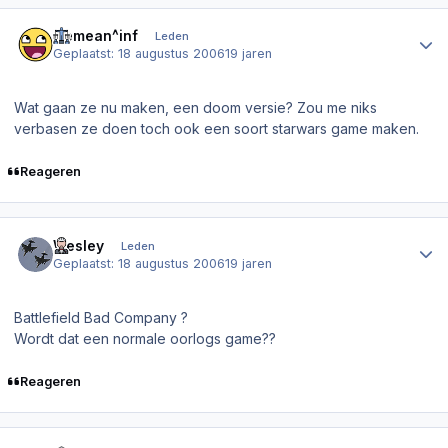
Author stats
Nemean^inf
Leden
Geplaatst:
18 augustus 2006
19 jaren
Wat gaan ze nu maken, een doom versie? Zou me niks
verbasen ze doen toch ook een soort starwars game maken.
Reageren
Author stats
Wesley
Leden
Geplaatst:
18 augustus 2006
19 jaren
Battlefield Bad Company
?
Wordt dat een normale oorlogs game??
Reageren
Author stats