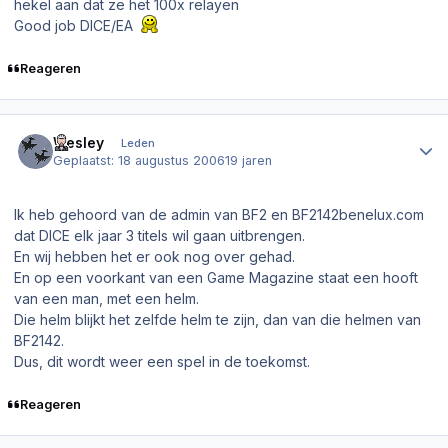
hekel aan dat ze het 100x relayen
Good job DICE/EA
Reageren
Author stats
Wesley
Leden
Geplaatst:
18 augustus 2006
19 jaren
Ik heb gehoord van de admin van BF2 en BF2142benelux.com
dat DICE elk jaar 3 titels wil gaan uitbrengen.
En wij hebben het er ook nog over gehad.
En op een voorkant van een Game Magazine staat een hooft
van een man, met een helm.
Die helm blijkt het zelfde helm te zijn, dan van die helmen van
BF2142.
Dus, dit wordt weer een spel in de toekomst.
Reageren