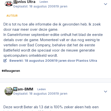
Planlos Ultra
Leden
Geplaatst:
18 augustus 2006
19 jaren
AUTEUR
Dit is tot nu toe alle informatie die ik gevonden heb. Ik zoek
door naar meer over deze game.
In GameInformer september-editie onthult het blad de eerste
details over de game. Momenteel valt er dus nog weinig te
vertellen over Bad Company, behalve dat het de eerste
Battlefield wordt die speciaal voor de nieuwe generatie
spelcomputers ontwikkeld wordt.
Bewerkt:
18 augustus 2006
19 jaren
door Planlos Ultra
Reageren
Author stats
Team-BMM
Leden
Geplaatst:
18 augustus 2006
19 jaren
Deze wordt Beter als 1.3 dat is 100% zeker aleen heb een