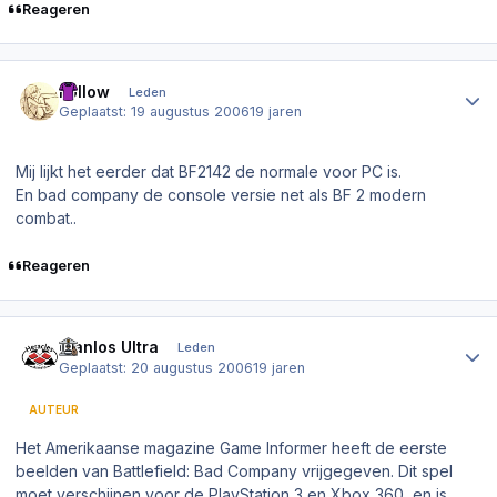
Reageren
Author stats
Follow
Leden
Geplaatst:
19 augustus 2006
19 jaren
Mij lijkt het eerder dat BF2142 de normale voor PC is.
En bad company de console versie net als BF 2 modern
combat..
Reageren
Author stats
Planlos Ultra
Leden
Geplaatst:
20 augustus 2006
19 jaren
AUTEUR
Het Amerikaanse magazine Game Informer heeft de eerste
beelden van Battlefield: Bad Company vrijgegeven. Dit spel
moet verschijnen voor de PlayStation 3 en Xbox 360, en is