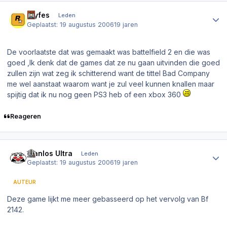
Author stats
.Syfes
Leden
Geplaatst:
19 augustus 2006
19 jaren
De voorlaatste dat was gemaakt was battelfield 2 en die was
goed ,Ik denk dat de games dat ze nu gaan uitvinden die goed
zullen zijn wat zeg ik schitterend want de tittel Bad Company
me wel aanstaat waarom want je zul veel kunnen knallen maar
spijtig dat ik nu nog geen PS3 heb of een xbox 360
Reageren
Author stats
Planlos Ultra
Leden
Geplaatst:
19 augustus 2006
19 jaren
AUTEUR
Deze game lijkt me meer gebasseerd op het vervolg van Bf
2142.