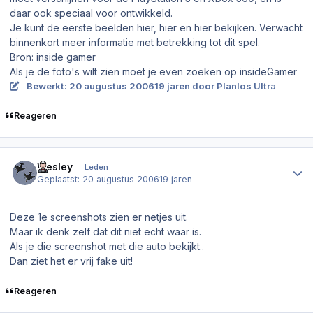
daar ook speciaal voor ontwikkeld.
Je kunt de eerste beelden hier, hier en hier bekijken. Verwacht
binnenkort meer informatie met betrekking tot dit spel.
Bron: inside gamer
Als je de foto's wilt zien moet je even zoeken op insideGamer
Bewerkt:
20 augustus 2006
19 jaren
door Planlos Ultra
Reageren
Author stats
Wesley
Leden
Geplaatst:
20 augustus 2006
19 jaren
Deze 1e screenshots zien er netjes uit.
Maar ik denk zelf dat dit niet echt waar is.
Als je die screenshot met die auto bekijkt..
Dan ziet het er vrij fake uit!
Reageren