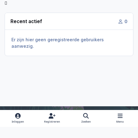
Recent actief
0
Er zijn hier geen geregistreerde gebruikers
aanwezig.
Inloggen
Registreren
Zoeken
Menu
Light Mode
Dark Mode
System Preference
f
i
x
y
d
a
n
o
i
Taal
Privacy Policy
Contact
Cookies
RSS