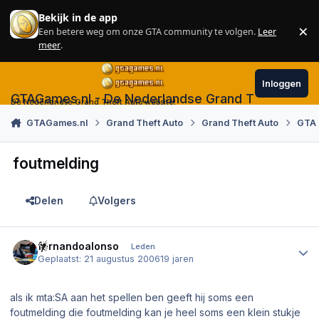
Skip to content
Bekijk in de app
×
Een betere weg om onze GTA community te volgen.
Leer
Sl
meer
.
Inloggen
GTAGames.nl - De Nederlandse Grand Theft Auto
De Nederlandse Grand Theft Auto website!
GTAGames.nl
Grand Theft Auto
Grand Theft Auto
GTA 
foutmelding
Delen
Volgers
Author stats
fernandoalonso
Leden
Geplaatst:
21 augustus 2006
19 jaren
als ik mta:SA aan het spellen ben geeft hij soms een
foutmelding die foutmelding kan je heel soms een klein stukje