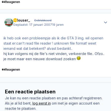
Reageren
Author stats
_Mouser_
Geblokkeerd
Geplaatst:
17 januari 2007
19 jaren
ik heb ook een probleempje als ik die GTA 3 img. wil openen
staat er:can't read file reader ! unknown file format! weet
iemand wat dat betekent? alvast bedankt..
hij kan volgens mij de file's niet vinden, verkeerde file.. Ofzo..
je moet maar een nieuwe download zoeken
Reageren
Een reactie plaatsen
Je kan nu een reactie plaatsen en pas achteraf registreren.
Als je al lid bent,
log eerst in
om met je eigen account een
reactie te plaatsen.