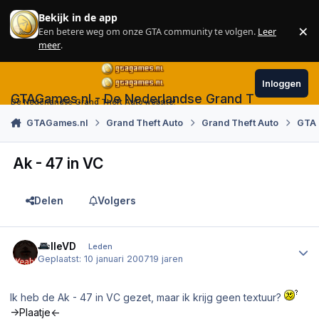
Skip to content
Bekijk in de app
×
Een betere weg om onze GTA community te volgen.
Leer
Sl
meer
.
Inloggen
GTAGames.nl - De Nederlandse Grand Theft Auto
De Nederlandse Grand Theft Auto website!
GTAGames.nl
Grand Theft Auto
Grand Theft Auto
GTA
Ak - 47 in VC
Delen
Volgers
Author stats
JelleVD
Leden
Geplaatst:
10 januari 2007
19 jaren
Ik heb de Ak - 47 in VC gezet, maar ik krijg geen textuur?
->Plaatje<-