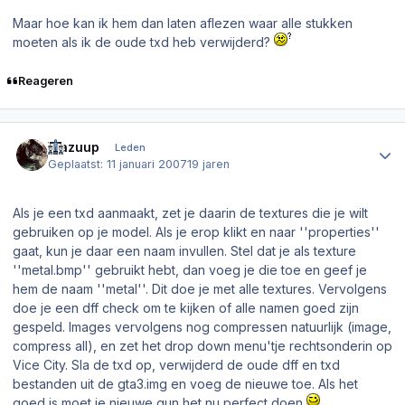
Maar hoe kan ik hem dan laten aflezen waar alle stukken
moeten als ik de oude txd heb verwijderd?
Reageren
Author stats
Wazuup
Leden
Geplaatst:
11 januari 2007
19 jaren
Als je een txd aanmaakt, zet je daarin de textures die je wilt
gebruiken op je model. Als je erop klikt en naar ''properties''
gaat, kun je daar een naam invullen. Stel dat je als texture
''metal.bmp'' gebruikt hebt, dan voeg je die toe en geef je
hem de naam ''metal''. Dit doe je met alle textures. Vervolgens
doe je een dff check om te kijken of alle namen goed zijn
gespeld. Images vervolgens nog compressen natuurlijk (image,
compress all), en zet het drop down menu'tje rechtsonderin op
Vice City. Sla de txd op, verwijderd de oude dff en txd
bestanden uit de gta3.img en voeg de nieuwe toe. Als het
goed is moet je nieuwe gun het nu perfect doen