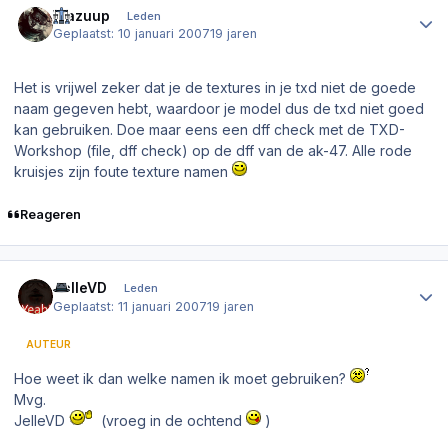
Wazuup
Leden
Geplaatst:
10 januari 2007
19 jaren
Het is vrijwel zeker dat je de textures in je txd niet de goede
naam gegeven hebt, waardoor je model dus de txd niet goed
kan gebruiken. Doe maar eens een dff check met de TXD-
Workshop (file, dff check) op de dff van de ak-47. Alle rode
kruisjes zijn foute texture namen
Reageren
Author stats
JelleVD
Leden
Geplaatst:
11 januari 2007
19 jaren
AUTEUR
Hoe weet ik dan welke namen ik moet gebruiken?
Mvg.
JelleVD
(vroeg in de ochtend
)