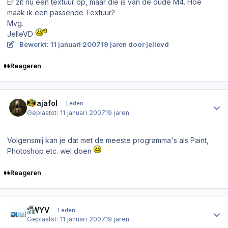
Er zit nu een textuur op, maar die is van de oude M4. Hoe
maak ik een passende Textuur?
Mvg.
JelleVD
Bewerkt:
11 januari 2007
19 jaren
door jellevd
Reageren
Author stats
Sdajafol
Leden
Geplaatst:
11 januari 2007
19 jaren
Volgensmij kan je dat met de meeste programma's als Paint,
Photoshop etc. wel doen
Reageren
Author stats
SWYV
Leden
Geplaatst:
11 januari 2007
19 jaren