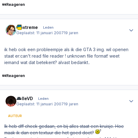
Reageren
Author stats
kloxtreme
Leden
Geplaatst:
11 januari 2007
19 jaren
ik heb ook een probleempje als ik die GTA 3 img. wil openen
staat er:can't read file reader ! unknown file format! weet
iemand wat dat betekent? alvast bedankt..
Reageren
Author stats
JelleVD
Leden
Geplaatst:
11 januari 2007
19 jaren
AUTEUR
Ik heb dff check gedaan, en bij alles staat een kruisje. Hoe
maak ik dan een textuur die het goed doet?