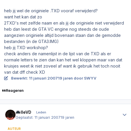
heb jij wel de originiele .TXD vooraf verwijderd?
want het kan dat zo
2TXD's met zelfde naam en als jij de originiele niet verwijderd
heb dan leest de GTA VC engine nog steeds de oude
aangezien originiele altijd bovenaan staan dan de gemodde
bestanden (in de GTA3.IMG)
heb jij TXD workshop?
check anders de namenlijst in de lijst van de TXD als er
normale letters te zien dan kan het wel kloppen maar van dat
kruisjes weet ik niet zoveel af want ik gebruik het toch nooit
van dat dff check XD
Bewerkt:
11 januari 2007
19 jaren
door SWYV
Reageren
Author stats
JelleVD
Leden
Geplaatst:
11 januari 2007
19 jaren
AUTEUR