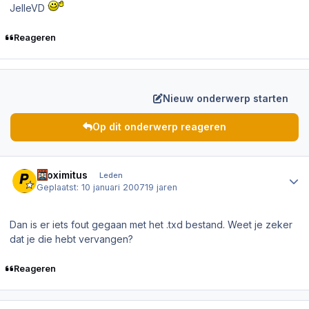
JelleVD
Reageren
Nieuw onderwerp starten
Op dit onderwerp reageren
Author stats
Proximitus
Leden
Geplaatst:
10 januari 2007
19 jaren
Dan is er iets fout gegaan met het .txd bestand. Weet je zeker
dat je die hebt vervangen?
Reageren
Author stats