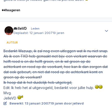
Reageren
Author stats
JelleVD
Leden
Geplaatst:
12 januari 2007
19 jaren
AUTEUR
Bedankt Wazuup, ik zal nog even uitleggen wat ik nu niet snap.
Als ik een TXD heb gemaakt met bijv. een vierkant waarvan de
helft rood is en de helft groen, en ik wil groen op de
achterkant en rood op de voorkant, hoe kan ik dan zorgen dat
dat ook gebeurt, en niet dat rood op de achterkant komt en
groen op de voorkant?
Ik hoop dat ik het duidelijk heb uitgelegd,
Edit: Ik heb het al uitgevogeld, bedankt voor jullie hulp.
Mvg.
JelleVD
Bewerkt:
13 januari 2007
19 jaren
door jellevd