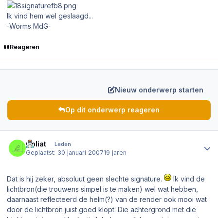
Ik vind hem wel geslaagd...
-Worms MdG-
Reageren
Nieuw onderwerp starten
Op dit onderwerp reageren
Author stats
Goliat
Leden
Geplaatst:
30 januari 2007
19 jaren
Dat is hij zeker, absoluut geen slechte signature.
Ik vind de
lichtbron(die trouwens simpel is te maken) wel wat hebben,
daarnaast reflecteerd de helm(?) van de render ook mooi wat
door de lichtbron juist goed klopt. Die achtergrond met die