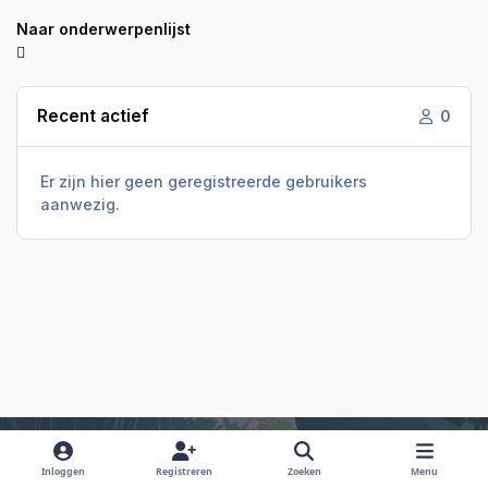
Naar onderwerpenlijst
Recent actief
0
Er zijn hier geen geregistreerde gebruikers
aanwezig.
Inloggen
Registreren
Zoeken
Menu
Light Mode
Dark Mode
System Preference
f
i
x
y
d