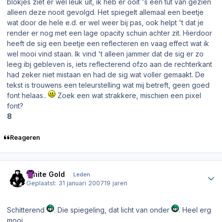
blokjes ziet er wel leuk uit, ik heb er ooit 's een tut van gezien
alleen deze nooit gevolgd. Het spiegelt allemaal een beetje
wat door de hele e.d. er wel weer bij pas, ook helpt 't dat je
render er nog met een lage opacity schuin achter zit. Hierdoor
heeft de sig een beetje een reflecteren en vaag effect wat ik
wel mooi vind staan. Ik vind 't alleen jammer dat de sig er zo
leeg ibj gebleven is, iets reflecterend ofzo aan de rechterkant
had zeker niet mistaan en had de sig wat voller gemaakt. De
tekst is trouwens een teleurstelling wat mij betreft, geen goed
font helaas..
Zoek een wat strakkere, mischien een pixel
font?
8
Reageren
Author stats
White Gold
Leden
Geplaatst:
31 januari 2007
19 jaren
Schitterend
. Die spiegeling, dat licht van onder
. Heel erg
mooi.