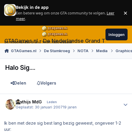
Skip to content
Bekijk in de app
×
Een betere weg om onze GTA community te volgen.
Leer
Sl
meer
.
Inloggen
GTAGames.nl - De Nederlandse Grand Theft Auto
De Nederlandse Grand Theft Auto website!
GTAGames.nl
De Stamkroeg
NOTA
Media
Graphics
Halo Sig....
Delen
Volgers
Author stats
Mathijs MdG
Leden
Geplaatst:
30 januari 2007
19 jaren
Ik ben met deze sig best lang bezig geweest, ongeveer 1-2
uur: