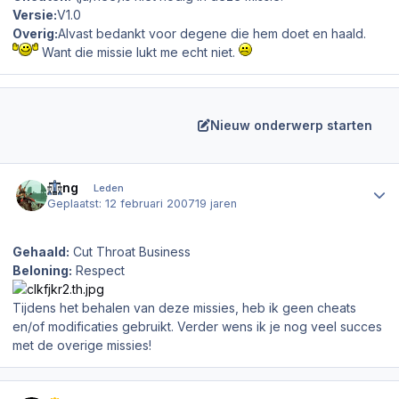
Versie:
V1.0
Overig:
Alvast bedankt voor degene die hem doet en haald.
Want die missie lukt me echt niet.
Nieuw onderwerp starten
Author stats
Bling
Leden
Geplaatst:
12 februari 2007
19 jaren
Gehaald:
Cut Throat Business
Beloning:
Respect
Tijdens het behalen van deze missies, heb ik geen cheats
en/of modificaties gebruikt. Verder wens ik je nog veel succes
met de overige missies!
Author stats