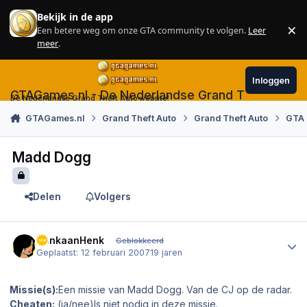
Skip to content
Bekijk in de app
×
Een betere weg om onze GTA community te volgen.
Leer
Sl
meer
.
Inloggen
GTAGames.nl - De Nederlandse Grand Theft Auto
De Nederlandse Grand Theft Auto website!
GTAGames.nl
Grand Theft Auto
Grand Theft Auto
GTA 
Madd Dogg
Delen
Volgers
Author stats
DenkaanHenk
Geblokkeerd
Geplaatst:
12 februari 2007
19 jaren
Missie(s):
Een missie van Madd Dogg. Van de CJ op de radar.
Cheaten:
(ja/nee)Is niet nodig in deze missie.