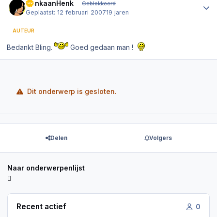
DenkaanHenk
Geblokkeerd
Geplaatst:
12 februari 2007
19 jaren
AUTEUR
Bedankt Bling.
Goed gedaan man !
Dit onderwerp is gesloten.
Delen
Volgers
Naar onderwerpenlijst
Recent actief
0