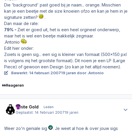
Die 'background' past goed bij je naam... orange. Misschien
kan je een beetje met de size knoeien ofzo en kan je hem in je
signature zetten?
.
Dan maar de rate:
79% -
Ziet er goed uit, het is een heel orgineel onderwerp,
maar het is wel een beetje makkelijk zegmaar.
.Antonio
Edit hier onder:
Zoiets is geen sig... een sig is kleiner van formaat (500x150 pxl
is volgens mij het grootste formaat). Dit noem je een LP (Large
Piece) of gewoon een Design (zo kan je het altijd noemen).
Bewerkt:
14 februari 2007
19 jaren
door .Antonio
Reageren
Author stats
White Gold
Leden
Geplaatst:
14 februari 2007
19 jaren
Weer zo'n geniale sig
. Je weet al hoe ik over jouw sigs