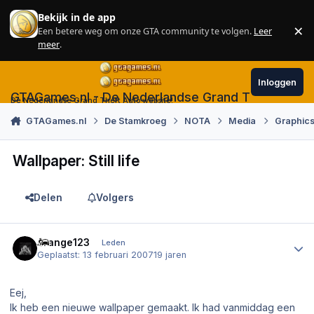
Skip to content
Bekijk in de app
×
Een betere weg om onze GTA community te volgen.
Leer
Sl
meer
.
Inloggen
GTAGames.nl - De Nederlandse Grand Theft Auto
De Nederlandse Grand Theft Auto website!
GTAGames.nl
De Stamkroeg
NOTA
Media
Graphics
Wallpaper: Still life
Delen
Volgers
Author stats
orange123
Leden
Geplaatst:
13 februari 2007
19 jaren
Eej,
Ik heb een nieuwe wallpaper gemaakt. Ik had vanmiddag een