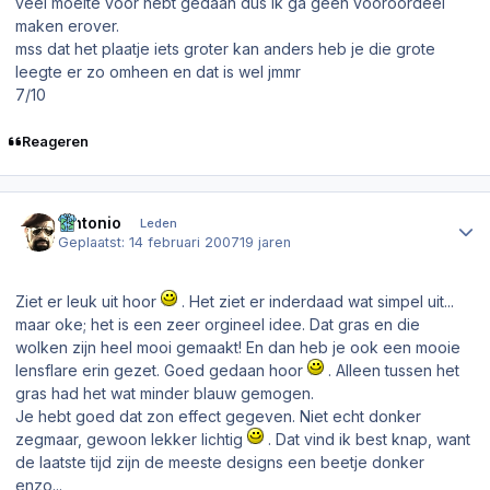
veel moeite voor hebt gedaan dus ik ga geen vooroordeel
maken erover.
mss dat het plaatje iets groter kan anders heb je die grote
leegte er zo omheen en dat is wel jmmr
7/10
Reageren
Author stats
.Antonio
Leden
Geplaatst:
14 februari 2007
19 jaren
Ziet er leuk uit hoor
. Het ziet er inderdaad wat simpel uit...
maar oke; het is een zeer orgineel idee. Dat gras en die
wolken zijn heel mooi gemaakt! En dan heb je ook een mooie
lensflare erin gezet. Goed gedaan hoor
. Alleen tussen het
gras had het wat minder blauw gemogen.
Je hebt goed dat zon effect gegeven. Niet echt donker
zegmaar, gewoon lekker lichtig
. Dat vind ik best knap, want
de laatste tijd zijn de meeste designs een beetje donker
enzo...