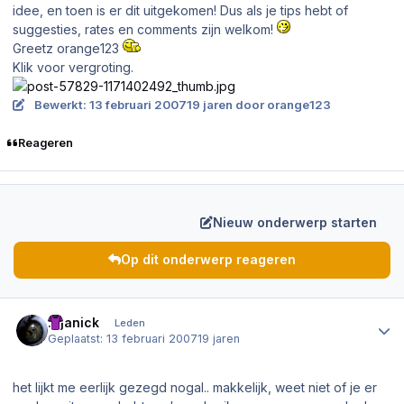
idee, en toen is er dit uitgekomen! Dus als je tips hebt of
suggesties, rates en comments zijn welkom!
Greetz orange123
Klik voor vergroting.
Bewerkt:
13 februari 2007
19 jaren
door orange123
Reageren
Nieuw onderwerp starten
Op dit onderwerp reageren
Author stats
.Djanick
Leden
Geplaatst:
13 februari 2007
19 jaren
het lijkt me eerlijk gezegd nogal.. makkelijk, weet niet of je er