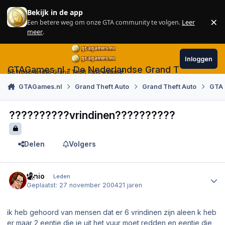
Skip to content
Bekijk in de app
×
Een betere weg om onze GTA community te volgen.
Leer
Sl
meer
.
Inloggen
GTAGames.nl - De Nederlandse Grand Theft Auto
De Nederlandse Grand Theft Auto website!
GTAGames.nl
Grand Theft Auto
Grand Theft Auto
GTA 
??????????vrindinen??????????
Delen
Volgers
Author stats
tonio
Leden
Geplaatst:
27 november 2004
21 jaren
ik heb gehoord van mensen dat er 6 vrindinen zijn aleen k heb
er maar 2 eentje die je uit het vuur moet redden en eentje die