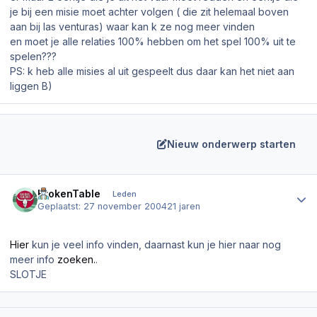
je bij een misie moet achter volgen ( die zit helemaal boven
aan bij las venturas) waar kan k ze nog meer vinden
en moet je alle relaties 100% hebben om het spel 100% uit te
spelen???
PS: k heb alle misies al uit gespeelt dus daar kan het niet aan
liggen B)
Nieuw onderwerp starten
Author stats
BrokenTable
Leden
Geplaatst:
27 november 2004
21 jaren
Hier
kun je veel info vinden, daarnast kun je hier naar nog
meer info
zoeken.
.
SLOTJE