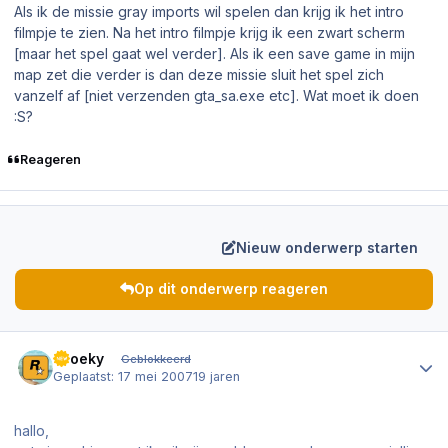
Als ik de missie gray imports wil spelen dan krijg ik het intro
filmpje te zien. Na het intro filmpje krijg ik een zwart scherm
[maar het spel gaat wel verder]. Als ik een save game in mijn
map zet die verder is dan deze missie sluit het spel zich
vanzelf af [niet verzenden gta_sa.exe etc]. Wat moet ik doen
:S?
Reageren
Nieuw onderwerp starten
Op dit onderwerp reageren
Author stats
spoeky
Geblokkeerd
Geplaatst:
17 mei 2007
19 jaren
hallo,