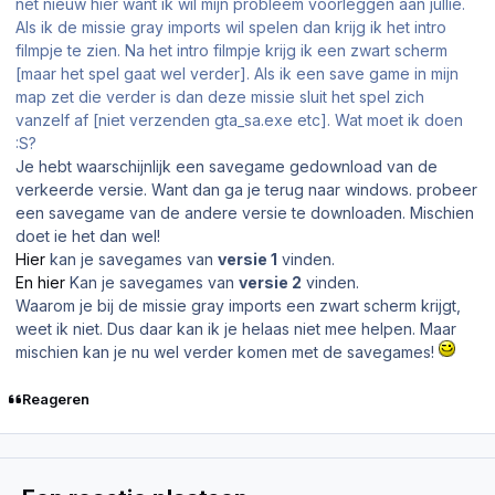
net nieuw hier want ik wil mijn probleem voorleggen aan jullie.
Als ik de missie gray imports wil spelen dan krijg ik het intro
filmpje te zien. Na het intro filmpje krijg ik een zwart scherm
[maar het spel gaat wel verder]. Als ik een save game in mijn
map zet die verder is dan deze missie sluit het spel zich
vanzelf af [niet verzenden gta_sa.exe etc]. Wat moet ik doen
:S?
Je hebt waarschijnlijk een savegame gedownload van de
verkeerde versie. Want dan ga je terug naar windows. probeer
een savegame van de andere versie te downloaden. Mischien
doet ie het dan wel!
Hier
kan je savegames van
versie 1
vinden.
En hier
Kan je savegames van
versie 2
vinden.
Waarom je bij de missie gray imports een zwart scherm krijgt,
weet ik niet. Dus daar kan ik je helaas niet mee helpen. Maar
mischien kan je nu wel verder komen met de savegames!
Reageren