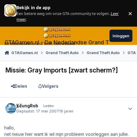
Skip to content
Bekijk in de app
×
Een betere weg om onze GTA community te volgen.
Leer
Sl
meer
.
Inloggen
GTAGames.nl - De Nederlandse Grand Theft Auto
De Nederlandse Grand Theft Auto website!
GTAGames.nl
Grand Theft Auto
Grand Theft Auto
GTA 
Missie: Gray Imports [zwart scherm?]
Delen
Volgers
Author stats
YoungRob
Leden
Geplaatst:
17 mei 2007
19 jaren
hallo,
net nieuw hier want ik wil mijn probleem voorleggen aan jullie.