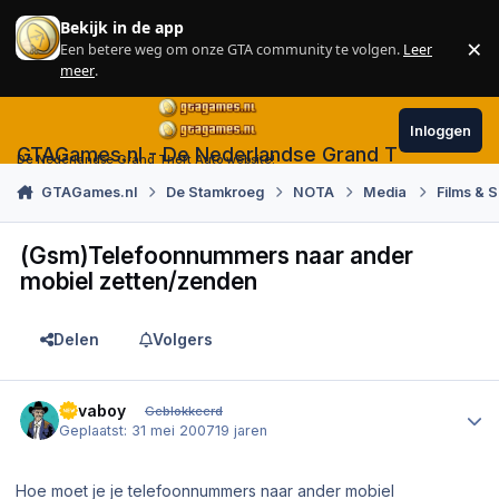
Skip to content
Bekijk in de app
×
Een betere weg om onze GTA community te volgen.
Leer
Sl
meer
.
Inloggen
GTAGames.nl - De Nederlandse Grand Theft Auto
De Nederlandse Grand Theft Auto website!
GTAGames.nl
De Stamkroeg
NOTA
Media
Films & S
(Gsm)Telefoonnummers naar ander
mobiel zetten/zenden
Delen
Volgers
Author stats
sevaboy
Geblokkeerd
Geplaatst:
31 mei 2007
19 jaren
Hoe moet je je telefoonnummers naar ander mobiel