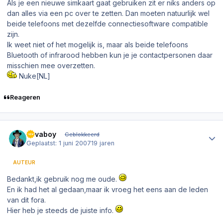
Als je een nieuwe simkaart gaat gebruiken zit er niks anders op
dan alles via een pc over te zetten. Dan moeten natuurlijk wel
beide telefoons met dezelfde connectiesoftware compatible
zijn.
Ik weet niet of het mogelijk is, maar als beide telefoons
Bluetooth of infrarood hebben kun je je contactpersonen daar
misschien mee overzetten.
Nuke[NL]
Reageren
Author stats
sevaboy
Geblokkeerd
Geplaatst:
1 juni 2007
19 jaren
AUTEUR
Bedankt,ik gebruik nog me oude.
En ik had het al gedaan,maar ik vroeg het eens aan de leden
van dit fora.
Hier heb je steeds de juiste info.