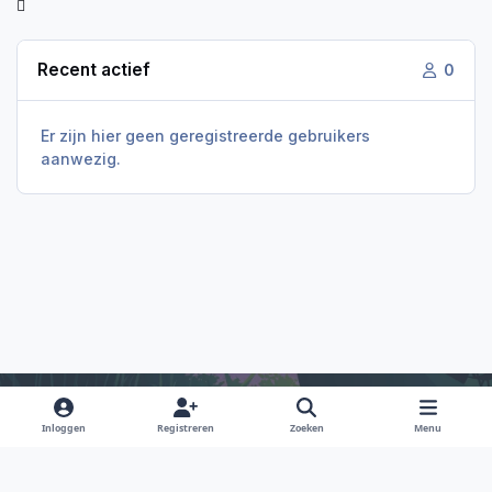
Recent actief
0
Er zijn hier geen geregistreerde gebruikers
aanwezig.
Inloggen
Registreren
Zoeken
Menu
Light Mode
Dark Mode
System Preference
f
i
x
y
d
a
n
o
i
Taal
Privacy Policy
Contact
Cookies
RSS