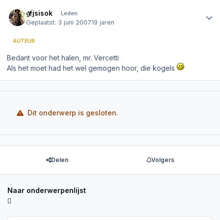
Author stats
gijsisok
Leden
Geplaatst:
3 juni 2007
19 jaren
AUTEUR
Bedant voor het halen, mr. Vercetti
Als het moet had het wel gemogen hoor, die kogels
Dit onderwerp is gesloten.
Delen
Volgers
Naar onderwerpenlijst