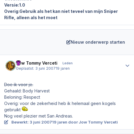
Versie:1.0
Overig:Gebruik als het kan niet teveel van mijn Sniper
Rifle, alleen als het moet
Nieuw onderwerp starten
Author stats
Jow Tommy Verceti
Leden
Geplaatst:
3 juni 2007
19 jaren
Doe ik voor je.
Gehaald: Body Harvest
Beloning: Respect
Overig: voor de zekerheid heb ik helemaal geen kogels
gebruikt
Nog veel plezier met San Andreas.
Bewerkt:
3 juni 2007
19 jaren
door Jow Tommy Verceti