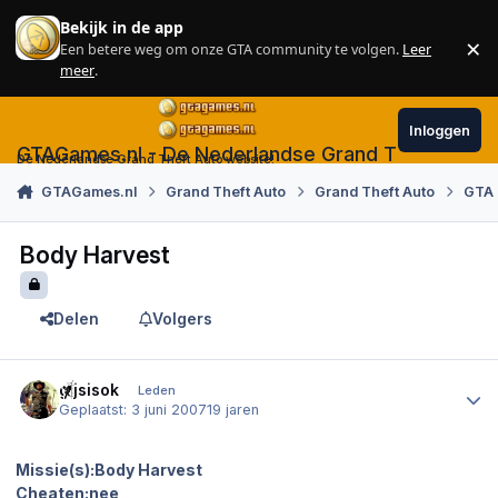
Skip to content
Bekijk in de app
×
Een betere weg om onze GTA community te volgen.
Leer
Sl
meer
.
Inloggen
GTAGames.nl - De Nederlandse Grand Theft Auto
De Nederlandse Grand Theft Auto website!
GTAGames.nl
Grand Theft Auto
Grand Theft Auto
GTA 
Body Harvest
Delen
Volgers
Author stats
gijsisok
Leden
Geplaatst:
3 juni 2007
19 jaren
Missie(s):Body Harvest
Cheaten:nee