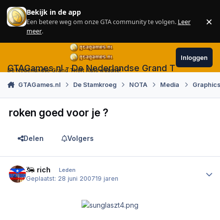
Skip to content
Bekijk in de app
×
Een betere weg om onze GTA community te volgen.
Leer
Sl
meer
.
Inloggen
GTAGames.nl - De Nederlandse Grand Theft Auto
De Nederlandse Grand Theft Auto website!
GTAGames.nl
De Stamkroeg
NOTA
Media
Graphics
roken goed voor je ?
Delen
Volgers
Author stats
TL rich
Leden
Geplaatst:
28 juni 2007
19 jaren