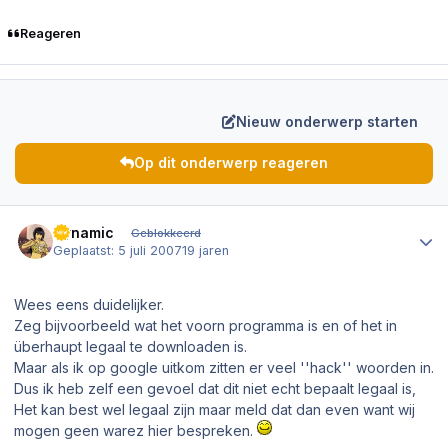
Reageren
Nieuw onderwerp starten
Op dit onderwerp reageren
Author stats
Dynamic
Geblokkeerd
Geplaatst:
5 juli 2007
19 jaren
Wees eens duidelijker.
Zeg bijvoorbeeld wat het voorn programma is en of het in
überhaupt legaal te downloaden is.
Maar als ik op google uitkom zitten er veel ''hack'' woorden in.
Dus ik heb zelf een gevoel dat dit niet echt bepaalt legaal is,
Het kan best wel legaal zijn maar meld dat dan even want wij
mogen geen warez hier bespreken.