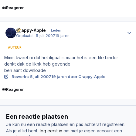
Reageren
Author stats
Crappy-Apple
Leden
Geplaatst:
5 juli 2007
19 jaren
AUTEUR
Mmm kweet ni dat het iligaal is maar het is een file binder
denkt dak de liknk heb gevonde
ben aant downloade
Bewerkt:
5 juli 2007
19 jaren
door Crappy-Apple
Reageren
Een reactie plaatsen
Je kan nu een reactie plaatsen en pas achteraf registreren.
Als je al lid bent,
log eerst in
om met je eigen account een