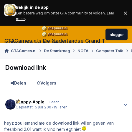
Skip to content
Bekijk in de app
×
Een betere weg om onze GTA community te volgen.
Leer
Sl
meer
.
Inloggen
GTAGames.nl - De Nederlandse Grand Theft Auto
De Nederlandse Grand Theft Auto website!
GTAGames.nl
De Stamkroeg
NOTA
Computer Talk
Download link
Delen
Volgers
Author stats
Crappy-Apple
Leden
Geplaatst:
5 juli 2007
19 jaren
heyz zou iemand me de download link willen geven van
freshbind 2.01 want ik vind hem egt niet