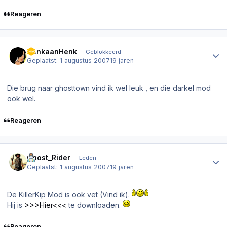
Reageren
Author stats
DenkaanHenk
Geblokkeerd
Geplaatst:
1 augustus 2007
19 jaren
Die brug naar ghosttown vind ik wel leuk , en die darkel mod
ook wel.
Reageren
Author stats
Ghost_Rider
Leden
Geplaatst:
1 augustus 2007
19 jaren
De KillerKip Mod is ook vet (Vind ik).
Hij is
>>>Hier<<<
te downloaden.
Reageren