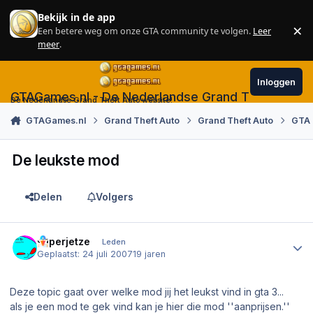
Skip to content
Bekijk in de app
×
Een betere weg om onze GTA community te volgen.
Leer
Sl
meer
.
Inloggen
GTAGames.nl - De Nederlandse Grand Theft Auto
De Nederlandse Grand Theft Auto website!
GTAGames.nl
Grand Theft Auto
Grand Theft Auto
GTA 
De leukste mod
Delen
Volgers
Author stats
superjetze
Leden
Geplaatst:
24 juli 2007
19 jaren
Deze topic gaat over welke mod jij het leukst vind in gta 3...
als je een mod te gek vind kan je hier die mod ''aanprijsen.''