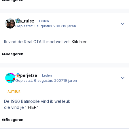
Author stats
gta_rulez
Leden
Geplaatst:
1 augustus 2007
19 jaren
Ik vind de Real GTA III mod wel vet.
Klik hier
.
Reageren
Author stats
superjetze
Leden
Geplaatst:
6 augustus 2007
19 jaren
AUTEUR
De 1966 Batmobile vind ik wel leuk
die vind je
''HIER"
Reageren