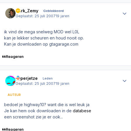
Author stats
Dark_Zemy
Geblokkeerd
Geplaatst:
25 juli 2007
19 jaren
ik vind de mega snelweg MOD wel L0L
kan je lekker scheuren en houd nooit op.
Kan je downloaden op gtagarage.com
Reageren
Author stats
superjetze
Leden
Geplaatst:
25 juli 2007
19 jaren
AUTEUR
bedoel je highway10? want die is wel leuk ja
Je kan hem ook downloaden in de
databese
een screenshot zie je er ook...
Reageren