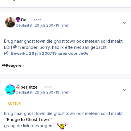
Author stats
JeGe
Leden
Geplaatst:
26 juli 2007
19 jaren
Brug naar ghost town die ghost town ook meteen solid maakt.
EDIT@ hieronder: Sorry, had ik effe niet aan gedacht.
Bewerkt:
26 juli 2007
19 jaren
door JeGe
Reageren
Author stats
superjetze
Leden
Geplaatst:
26 juli 2007
19 jaren
AUTEUR
Brug naar ghost town die ghost town ook meteen solid maakt.
''Bridge to Ghost Town''
graag de link toevoegen...