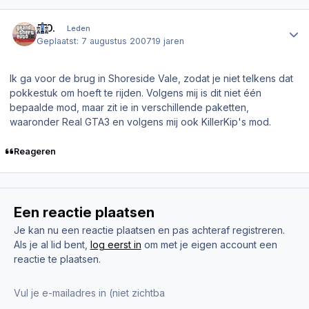
Author stats
K.O.
Leden
Geplaatst:
7 augustus 2007
19 jaren
Ik ga voor de brug in Shoreside Vale, zodat je niet telkens dat
pokkestuk om hoeft te rijden. Volgens mij is dit niet één
bepaalde mod, maar zit ie in verschillende paketten,
waaronder Real GTA3 en volgens mij ook KillerKip's mod.
Reageren
Een reactie plaatsen
Je kan nu een reactie plaatsen en pas achteraf registreren.
Als je al lid bent,
log eerst in
om met je eigen account een
reactie te plaatsen.