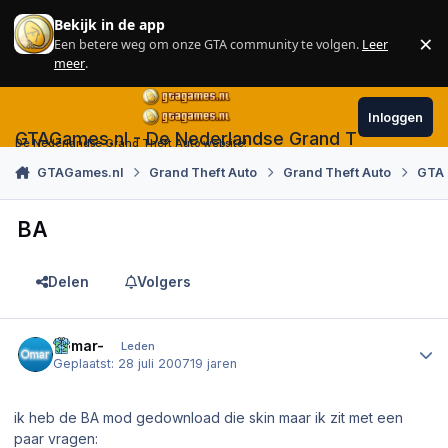
Skip to content
Bekijk in de app
×
Een betere weg om onze GTA community te volgen.
Leer
Sl
meer
.
Inloggen
GTAGames.nl - De Nederlandse Grand Theft Auto
De Nederlandse Grand Theft Auto website!
GTAGames.nl
Grand Theft Auto
Grand Theft Auto
GTA
BA
Delen
Volgers
Author stats
-Omar-
Leden
Geplaatst:
28 juli 2007
19 jaren
ik heb de BA mod gedownload die skin maar ik zit met een
paar vragen: