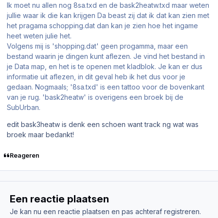
Ik moet nu allen nog 8sa.txd en de bask2heatw.txd maar weten
jullie waar ik die kan krijgen Da beast zij dat ik dat kan zien met
het pragama schopping.dat dan kan je zien hoe het ingame
heet weten julie het.
Volgens mij is 'shopping.dat' geen progamma, maar een
bestand waarin je dingen kunt aflezen. Je vind het bestand in
je Data map, en het is te openen met kladblok. Je kan er dus
informatie uit aflezen, in dit geval heb ik het dus voor je
gedaan. Nogmaals; '8sa.txd' is een tattoo voor de bovenkant
van je rug. 'bask2heatw' is overigens een broek bij de
SubUrban.
edit bask3heatw is denk een schoen want track ng wat was
broek maar bedankt!
Reageren
Een reactie plaatsen
Je kan nu een reactie plaatsen en pas achteraf registreren.