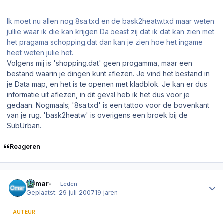
Ik moet nu allen nog 8sa.txd en de bask2heatw.txd maar weten
jullie waar ik die kan krijgen Da beast zij dat ik dat kan zien met
het pragama schopping.dat dan kan je zien hoe het ingame
heet weten julie het.
Volgens mij is 'shopping.dat' geen progamma, maar een
bestand waarin je dingen kunt aflezen. Je vind het bestand in
je Data map, en het is te openen met kladblok. Je kan er dus
informatie uit aflezen, in dit geval heb ik het dus voor je
gedaan. Nogmaals; '8sa.txd' is een tattoo voor de bovenkant
van je rug. 'bask2heatw' is overigens een broek bij de
SubUrban.
Reageren
Author stats
-Omar-
Leden
Geplaatst:
29 juli 2007
19 jaren
AUTEUR