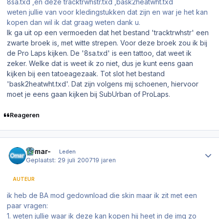
8sa.txd ,en deze tracktrwhstr.txd ,bask2heatwht.txd
weten jullie van voor kledingstukken dat zijn en war je het kan
kopen dan wil ik dat graag weten dank u.
Ik ga uit op een vermoeden dat het bestand 'tracktrwhstr' een
zwarte broek is, met witte strepen. Voor deze broek zou ik bij
de Pro Laps kijken. De '8sa.txd' is een tattoo, dat weet ik
zeker. Welke dat is weet ik zo niet, dus je kunt eens gaan
kijken bij een tatoeagezaak. Tot slot het bestand
'bask2heatwht.txd'. Dat zijn volgens mij schoenen, hiervoor
moet je eens gaan kijken bij SubUrban of ProLaps.
Reageren
Author stats
-Omar-
Leden
Geplaatst:
29 juli 2007
19 jaren
AUTEUR
ik heb de BA mod gedownload die skin maar ik zit met een
paar vragen:
1. weten jullie waar ik deze kan kopen hij heet in de img zo