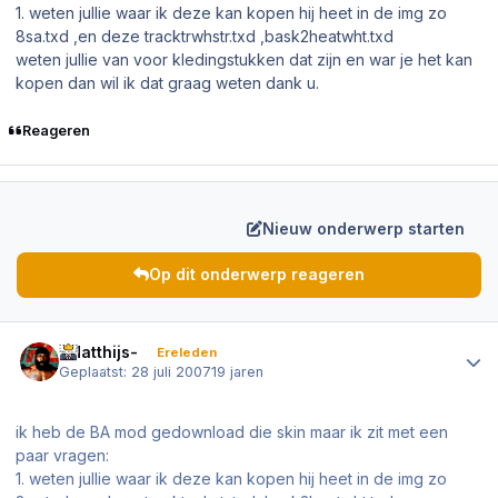
1. weten jullie waar ik deze kan kopen hij heet in de img zo
8sa.txd ,en deze tracktrwhstr.txd ,bask2heatwht.txd
weten jullie van voor kledingstukken dat zijn en war je het kan
kopen dan wil ik dat graag weten dank u.
Reageren
Nieuw onderwerp starten
Op dit onderwerp reageren
Author stats
-Matthijs-
Ereleden
Geplaatst:
28 juli 2007
19 jaren
ik heb de BA mod gedownload die skin maar ik zit met een
paar vragen:
1. weten jullie waar ik deze kan kopen hij heet in de img zo