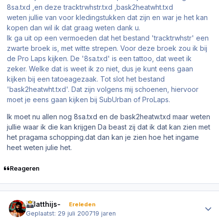
8sa.txd ,en deze tracktrwhstr.txd ,bask2heatwht.txd
weten jullie van voor kledingstukken dat zijn en war je het kan
kopen dan wil ik dat graag weten dank u.
Ik ga uit op een vermoeden dat het bestand 'tracktrwhstr' een
zwarte broek is, met witte strepen. Voor deze broek zou ik bij
de Pro Laps kijken. De '8sa.txd' is een tattoo, dat weet ik
zeker. Welke dat is weet ik zo niet, dus je kunt eens gaan
kijken bij een tatoeagezaak. Tot slot het bestand
'bask2heatwht.txd'. Dat zijn volgens mij schoenen, hiervoor
moet je eens gaan kijken bij SubUrban of ProLaps.
Ik moet nu allen nog 8sa.txd en de bask2heatw.txd maar weten
jullie waar ik die kan krijgen Da beast zij dat ik dat kan zien met
het pragama schopping.dat dan kan je zien hoe het ingame
heet weten julie het.
Reageren
Author stats
-Matthijs-
Ereleden
Geplaatst:
29 juli 2007
19 jaren