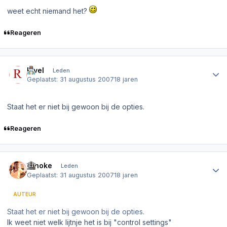
weet echt niemand het?
Reageren
Author stats
Rivel
Leden
Geplaatst:
31 augustus 2007
18 jaren
Staat het er niet bij gewoon bij de opties.
Reageren
Author stats
Ninoke
Leden
Geplaatst:
31 augustus 2007
18 jaren
AUTEUR
Staat het er niet bij gewoon bij de opties.
Ik weet niet welk lijtnje het is bij "control settings"