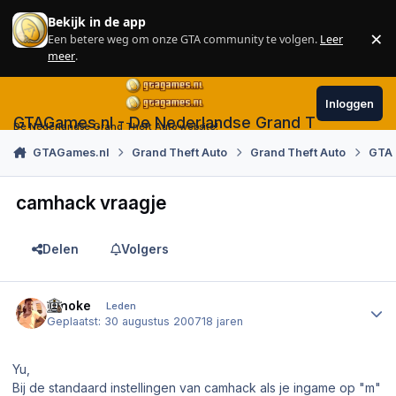
Skip to content
Bekijk in de app
×
Een betere weg om onze GTA community te volgen.
Leer
Sl
meer
.
Inloggen
GTAGames.nl - De Nederlandse Grand Theft Auto
De Nederlandse Grand Theft Auto website!
GTAGames.nl
Grand Theft Auto
Grand Theft Auto
GTA
camhack vraagje
Delen
Volgers
Author stats
Ninoke
Leden
Geplaatst:
30 augustus 2007
18 jaren
Yu,
Bij de standaard instellingen van camhack als je ingame op "m"