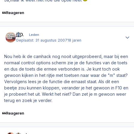
Reageren
Author stats
K.O.
Leden
Geplaatst:
31 augustus 2007
18 jaren
Nou heb ik de camhack nog nooit uitgeprobeerd, maar bij een
normaal control options scherm zie je de functies van de toets
en dus de toets die ermee verbonden is. Je kunt toch ook
gewoon kijken in het rijtje met toetsen naar waar de "m" staat?
Vervolgens lees je de functie die ernaast staat. Als dit een
beetje zou kunnen kloppen, verander je het gewoon in F10 en
je probeert het uit. Werkt het niet? Dan zet je m gewoon weer
terug en zoek je verder.
Reageren
Author stats