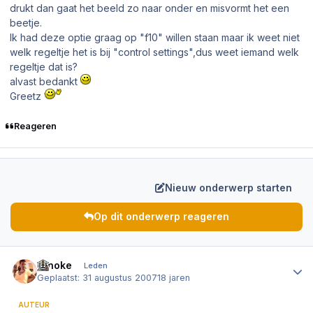
drukt dan gaat het beeld zo naar onder en misvormt het een
beetje.
Ik had deze optie graag op "f10" willen staan maar ik weet niet
welk regeltje het is bij "control settings",dus weet iemand welk
regeltje dat is?
alvast bedankt
Greetz
Reageren
Nieuw onderwerp starten
Op dit onderwerp reageren
Author stats
Ninoke
Leden
Geplaatst:
31 augustus 2007
18 jaren
AUTEUR