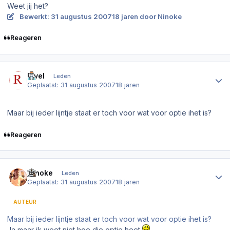
Weet jij het?
Bewerkt:
31 augustus 2007
18 jaren
door Ninoke
Reageren
Author stats
Rivel
Leden
Geplaatst:
31 augustus 2007
18 jaren
Maar bij ieder lijntje staat er toch voor wat voor optie ihet is?
Reageren
Author stats
Ninoke
Leden
Geplaatst:
31 augustus 2007
18 jaren
AUTEUR
Maar bij ieder lijntje staat er toch voor wat voor optie ihet is?
Ja,maar ik weet niet hoe die optie heet