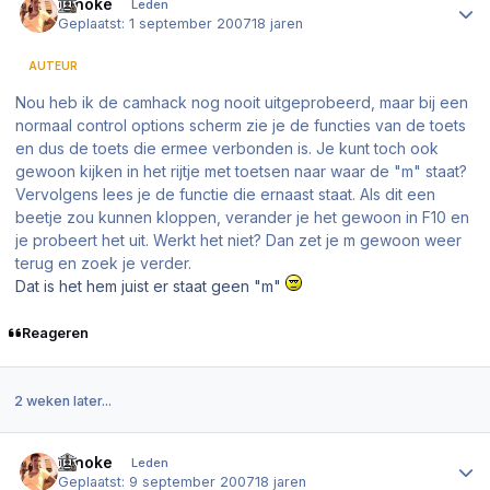
Ninoke
Leden
Geplaatst:
1 september 2007
18 jaren
AUTEUR
Nou heb ik de camhack nog nooit uitgeprobeerd, maar bij een
normaal control options scherm zie je de functies van de toets
en dus de toets die ermee verbonden is. Je kunt toch ook
gewoon kijken in het rijtje met toetsen naar waar de "m" staat?
Vervolgens lees je de functie die ernaast staat. Als dit een
beetje zou kunnen kloppen, verander je het gewoon in F10 en
je probeert het uit. Werkt het niet? Dan zet je m gewoon weer
terug en zoek je verder.
Dat is het hem juist er staat geen "m"
Reageren
2 weken later...
Author stats
Ninoke
Leden
Geplaatst:
9 september 2007
18 jaren