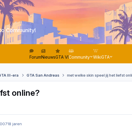
to Community!
Forum
Nieuws
GTA VI
Community
WikiGTA
GTA III-era
GTA San Andreas
met welke skin speel jij het liefst on
efst online?
2007
18 jaren