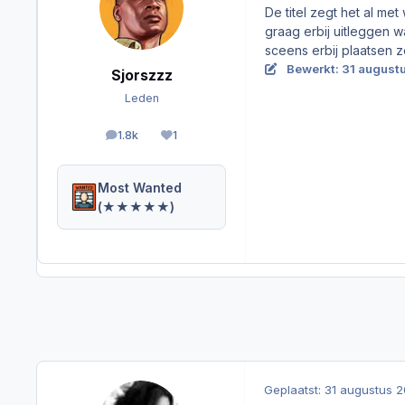
De titel zegt het al met
graag erbij uitleggen
sceens erbij plaatsen z
Bewerkt:
31 august
Sjorszzz
Leden
1.8k
1
berichten
Reputation
Most Wanted
(★★★★★)
Geplaatst:
31 augustus 