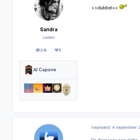
>>dubbel<<
Sandra
Leden
3.1k
5
berichten
Reputation
Al Capone
Geplaatst:
4 september 