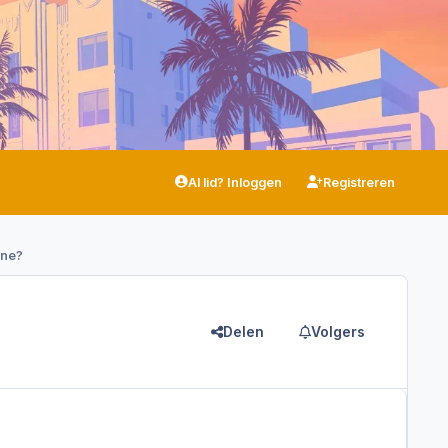
Al lid? Inloggen
Registreren
line?
Delen
Volgers