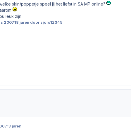
 welke skin/poppetje speel jij het liefst in SA MP online?
 waarom
ou leuk zijn
us 2007
18 jaren
door sjors12345
2007
18 jaren