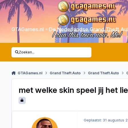
Skip to content
GTAGames.nl - De Nederlandse Grand Theft Au
De Nederlandse Grand Theft Auto website!
I run this town now. Me!
Zoeken...
GTAGames.nl
Grand Theft Auto
Grand Theft Auto
met welke skin speel jij het li
Geplaatst:
31 augustus 