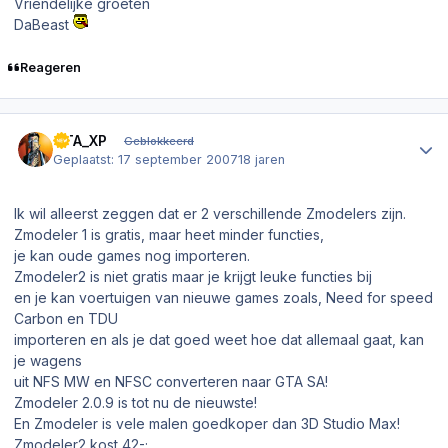
Vriendelijke groeten
DaBeast
Reageren
Author stats
GTA_XP
Geblokkeerd
Geplaatst:
17 september 2007
18 jaren
Ik wil alleerst zeggen dat er 2 verschillende Zmodelers zijn.
Zmodeler 1 is gratis, maar heet minder functies,
je kan oude games nog importeren.
Zmodeler2 is niet gratis maar je krijgt leuke functies bij
en je kan voertuigen van nieuwe games zoals, Need for speed
Carbon en TDU
importeren en als je dat goed weet hoe dat allemaal gaat, kan
je wagens
uit NFS MW en NFSC converteren naar GTA SA!
Zmodeler 2.0.9 is tot nu de nieuwste!
En Zmodeler is vele malen goedkoper dan 3D Studio Max!
Zmodeler2 kost 42-;