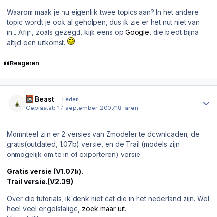
Waarom maak je nu eigenlijk twee topics aan? In het andere
topic wordt je ook al geholpen, dus ik zie er het nut niet van
in... Afijn, zoals gezegd, kijk eens op
Google
, die biedt bijna
altijd een uitkomst.
Reageren
Author stats
DaBeast
Leden
Geplaatst:
17 september 2007
18 jaren
Momnteel zijn er 2 versies van Zmodeler te downloaden; de
gratis(outdated, 1.07b) versie, en de Trail (models zijn
onmogelijk om te in of exporteren) versie.
Gratis versie (V1.07b).
Trail versie.(V2.09)
Over die tutorials, ik denk niet dat die in het nederland zijn. Wel
heel veel engelstalige,
zoek maar uit
.