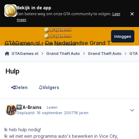
Skip to content
Bekijk in de app
×
Een betere weg om onze GTA community te volgen.
Leer
Sl
meer
.
Inloggen
GTAGames.nl - De Nederlandse Grand Theft Auto
De Nederlandse Grand Theft Auto website!
GTAGames.nl
Grand Theft Auto
Grand Theft Auto
GTA
Hulp
Delen
Volgers
Author stats
GTA-Brains
Leden
Geplaatst:
16 september 2007
18 jaren
Ik heb hulp nodig!
Ik wil met een programma auto's bewerken in Vice City,